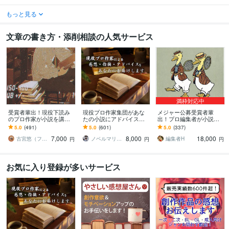
もっと見る
文章の書き方・添削相談の人気サービス
満枠対応中
受賞者輩出！現役下読み
現役プロ作家集団があな
メジャー公募受賞者輩
のプロ作家が小説を講評
たの小説にアドバイスし
出！プロ編集者が小説添
します プロから実践的な
ます 商業的な視点から講
削します 【最終通過11人
5.0
(491)
5.0
(601)
5.0
(337)
アドバイスがもらえる！
評をします【長編小説の
に1人】完全オーダーメイ
7,000
8,000
18,000
純文〜ラノベまでＯＫ
講評5千～１万字！】
ドで講評アドバイス
古宮悠（フルミヤユウ）
ノベルマリット
編集者H
円
円
円
お気に入り登録が多いサービス