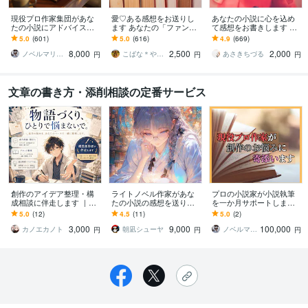
現役プロ作家集団があな
愛♡ある感想をお送りし
あなたの小説に心を込め
たの小説にアドバイスし
ます あなたの「ファン」
て感想をお書きします 最
ます 商業的な視点から講
になって創作意欲アップ
短翌日！甘口or辛口選択
5.0
(601)
5.0
(616)
4.9
(669)
評をします【長編小説の
をサポート！
可！一読者目線で感想を
8,000
2,500
2,000
講評5千～１万字！】
お伝えします
ノベルマリット
こばな＊やさしい感想屋さん
あさきちづる
円
円
円
文章の書き方・添削相談の定番サービス
創作のアイデア整理・構
ライトノベル作家があな
プロの小説家が小説執筆
成相談に伴走します ｜作
たの小説の感想を送りま
を一か月サポートします
品の行き詰まりを一緒に
す 小説を読み込み、改善
プロ小説家があなたのメ
5.0
(12)
4.5
(11)
5.0
(2)
解決！
点・良かった点などを指
ンターとなり、より深く
3,000
9,000
100,000
摘します
アドバイスします
カノエカノト
朝凪シューヤ
ノベルマリット
円
円
円