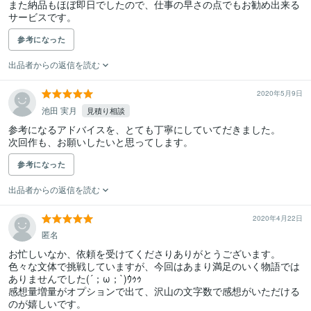
また納品もほぼ即日でしたので、仕事の早さの点でもお勧め出来る
サービスです。
参考になった
出品者からの返信を読む
2020年5月9日
池田 実月
見積り相談
参考になるアドバイスを、とても丁寧にしていてだきました。

次回作も、お願いしたいと思ってします。
参考になった
出品者からの返信を読む
2020年4月22日
匿名
お忙しいなか、依頼を受けてくださりありがとうございます。

色々な文体で挑戦していますが、今回はあまり満足のいく物語では
ありませんでした(´；ω；`)ｳｩｩ

感想量増量がオプションで出て、沢山の文字数で感想がいただける
のが嬉しいです。
