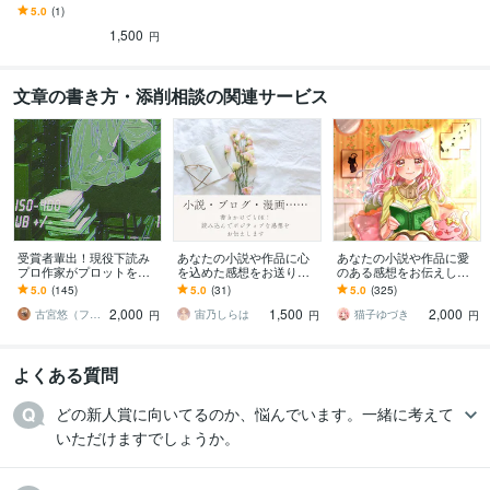
ためのサービスです
5.0
(1)
1,500
円
文章の書き方・添削相談の関連サービス
受賞者輩出！現役下読み
あなたの小説や作品に心
あなたの小説や作品に愛
プロ作家がプロットを読
を込めた感想をお送りし
のある感想をお伝えしま
みます 新人賞で結果を出
ます 書きかけでもOK！読
す 創作品に感想（率直or
5.0
(145)
5.0
(31)
5.0
(325)
すには企画力が命！プロ
み込んでポジティブな感
甘口）がほしい時に
2,000
1,500
2,000
が実践的にアドバイス
想をお伝えします！
古宮悠（フルミヤユウ）
宙乃しらは
猫子ゆづき
円
円
円
よくある質問
どの新人賞に向いてるのか、悩んでいます。一緒に考えて
いただけますでしょうか。