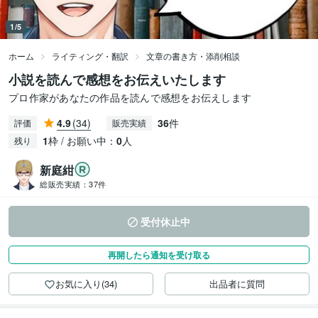
1/5
ホーム
ライティング・翻訳
文章の書き方・添削相談
小説を読んで感想をお伝えいたします
プロ作家があなたの作品を読んで感想をお伝えします
4.9
(34)
36
件
評価
販売実績
1
枠 / お願い中：
0
人
残り
新庭紺
総販売実績：
37件
受付休止中
再開したら通知を受け取る
お気に入り(34)
出品者に質問