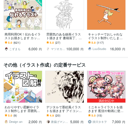
商用利用OK！伝わるイラ
雰囲気のある線画イラス
キャッチーでおしゃれな
ストお描きします カット
ト描きます 書籍装丁、シ
イラスト制作いたします
イラストや漫画等、ご希
ョップビジュアルなどに
グッズ制作からプレゼン
5.0
(621)
5.0
(27)
5.0
(117)
望に合わせて作成致しま
キャッチーな線画を！
トまで幅広い用途に対応
6,000
100,000
16,000
す！
します
こずまも
マツオカ ヨウスケ
LuuStudio
円
円
円
その他（イラスト作成）の定番サービス
満枠対応中
わかりやすい図解やイラ
デジタルで墨絵風イラス
ミニキャライラストを描
スト制作します 雰囲気と
トを描きます アイコンや
きます 配信や動画に使え
大きさぴったりの図解や
壁紙 パッケージ タトゥー
るSDキャラ、アイコンな
5.0
(9)
4.9
(20)
5.0
(15)
イラストが欲しい時！
などにお困りの方へ
ど
2,000
5,000
7,000
Design an
唐揚げマンボウ
掛川タキヲ
円
円
円