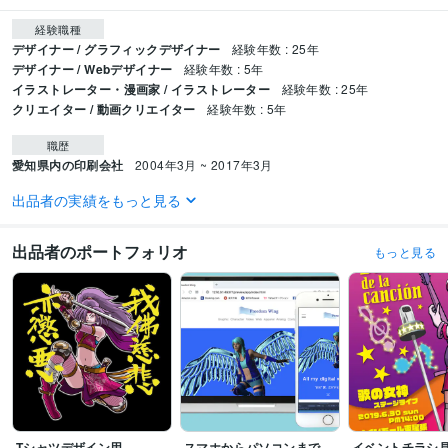
経験職種
デザイナー / グラフィックデザイナー
経験年数 : 25年
デザイナー / Webデザイナー
経験年数 : 5年
イラストレーター・漫画家 / イラストレーター
経験年数 : 25年
クリエイター / 動画クリエイター
経験年数 : 5年
職歴
愛知県内の印刷会社
2004年3月 ~ 2017年3月
出品者の実績をもっと見る
受賞歴
K市納涼まつりポスターデザインコンペ採用
出品者のポートフォリオ
もっと見る
資格・検定
MUD協会・メディア・ユニバーサルデザイン・2級ディレクター
取得年 :
2015年
JADP認定メンタル心理カウンセラー
取得年 : 2018年
JADP認定上級心理カウンセラー
取得年 : 2018年
上級心理カウンセラー
取得年 : 2018年
プログラミング言語・フレームワーク
CSS:6年
HTML:6年
JavaScript:6年
Tシャツデザイン用
スマホからパソコンまで
イベントチラシ