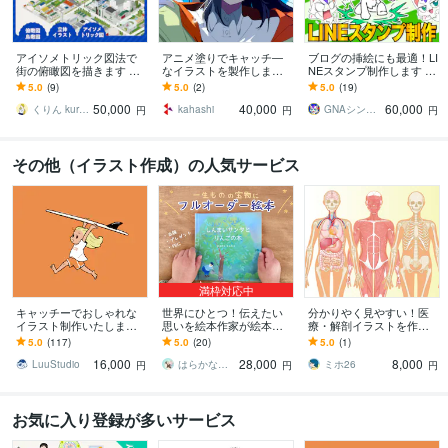
アイソメトリック図法で
アニメ塗りでキャッチ―
ブログの挿絵にも最適！LI
街の俯瞰図を描きます ビ
なイラストを製作します
NEスタンプ制作します １
ジネス資料に最適！オー
動画、個人観賞、アイコ
６スタンプから手軽に販
5.0
(9)
5.0
(2)
5.0
(19)
ダーメイド俯瞰図・アイ
ン、表紙など様々な用途
売！LINEスタンプデザイ
50,000
40,000
60,000
ソメ図制作
に！
ン♪
くりん kurin_333
kahashi
GNAシンノスケ
円
円
円
その他（イラスト作成）の人気サービス
満枠対応中
キャッチーでおしゃれな
世界にひとつ！伝えたい
分かりやく見やすい！医
イラスト制作いたします
思いを絵本作家が絵本に
療・解剖イラストを作成
グッズ制作からプレゼン
します 出版用やプレゼン
します 医療系イラスト実
5.0
(117)
5.0
(20)
5.0
(1)
トまで幅広い用途に対応
トに。水彩タッチで温か
績あり！WEB・資料・論
16,000
28,000
8,000
します
みのあるオリジナル絵本
文作成をサポート！
LuuStudio
はらかな 絵本・水彩イラスト
ミホ26
円
円
円
お気に入り登録が多いサービス