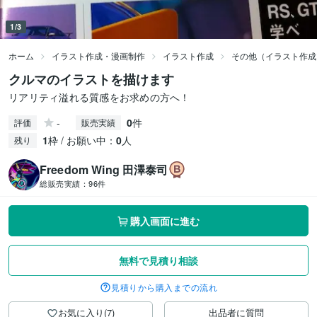
1/3
ホーム
イラスト作成・漫画制作
イラスト作成
その他（イラスト作成
クルマのイラストを描けます
リアリティ溢れる質感をお求めの方へ！
-
0
件
評価
販売実績
1
枠 / お願い中：
0
人
残り
Freedom Wing 田澤泰司
総販売実績：
96件
購入画面に進む
無料で見積り相談
見積りから購入までの流れ
お気に入り(7)
出品者に質問