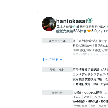
haniokasai
本人確認
機密保持契約(NDA)
586
5.0
総販売実績
評価
フォロ
スケジュール
休日や夜間の対応可能です。
初回の連絡から1日以内に
作業時間は週20時間ほど確保
素早く対応するように心が
すべて見る
応用情報技術者試験（AP
資格・検定
エンベデッドシステムスペ
実用英語技能検定 2級
取
日商簿記検定 3級
取得年
IT相談・システム開発
L
得意分野
Linux
VPS
レンタルサ
Web制作・HP作成・EC
WordPress
php
mysql