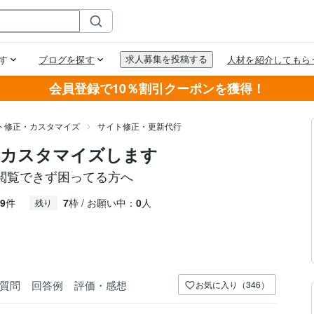
会員登録で10％割引クーポンを獲得！
イト修正・カスタマイズ
サイト修正・更新代行
旧やカスタマイズします
閲覧できず困ってる方へ
9
件
7
枠 / お願い中：
0
人
残り
質問
回答例
評価・感想
お気に入り（346）