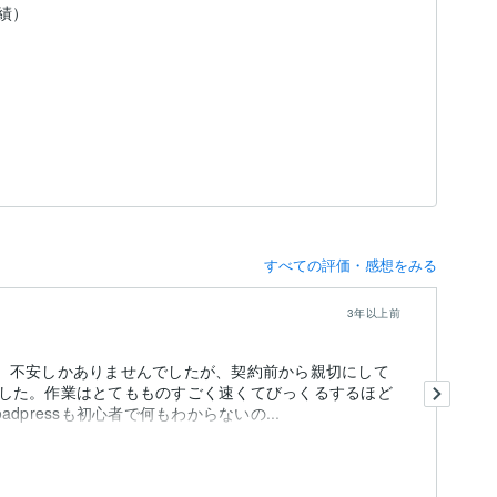
実績）
すべての評価・感想をみる
3年以上前
くなり、不安しかありませんでしたが、契約前から親切にして
1
した。作業はとてもものすごく速くてびっくるするほど
今
pressも初心者で何もわからないの...
見
も
出