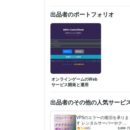
出品者のポートフォリオ
オンラインゲームのWeb
サービス開発と運用
出品者のその他の人気サービ
VPSのエラーの復旧を承りま
す レンタルサーバーやクラ
ウドも、どんなエラーでも解
5.0
(45)
3,000
円