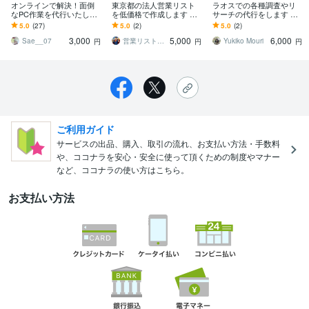
オンラインで解決！面倒
東京都の法人営業リスト
ラオスでの各種調査やリ
なPC作業を代行いたしま
を低価格で作成します 営
サーチの代行をします 現
す ✦Excel,Word,canvaな
業リスト作成の手間を省
地に行きたいのに行けな
5.0
(27)
5.0
(2)
5.0
(2)
ど対応可能です
き母数を一気に確保！
い方に代わって、各種代
3,000
5,000
6,000
行します
Sae__07
営業リストマン
Yukiko Mouri
円
円
円
ご利用ガイド
サービスの出品、購入、取引の流れ、お支払い方法・手数料
や、ココナラを安心・安全に使って頂くための制度やマナー
など、ココナラの使い方はこちら。
お支払い方法