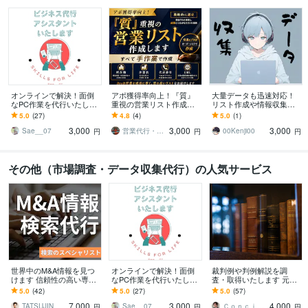
オンラインで解決！面倒
アポ獲得率向上！『質』
大量データも迅速対応！
なPC作業を代行いたしま
重視の営業リスト作成し
リスト作成や情報収集致
す ✦Excel,Word,canvaな
ます プロが営業戦略と経
します 【先着3名様】実績
5.0
(27)
4.8
(4)
5.0
(1)
ど対応可能です
験に基づく「勝てる」法
作りのため1000件まで300
3,000
3,000
3,000
人リストを提供します
0円！
Sae__07
営業代行・SNSのプロ 〜コアタクト〜
00Kenji00
円
円
円
その他（市場調査・データ収集代行）の人気サービス
世界中のM&A情報を見つ
オンラインで解決！面倒
裁判例や判例解説を調
けます 信頼性の高い専門
なPC作業を代行いたしま
査・取得いたします 元法
データベースを活用し、
す ✦Excel,Word,canvaな
律事務所事務員にお任せ
5.0
(42)
5.0
(27)
5.0
(57)
精選した情報を提供
ど対応可能です
あれ
7,000
3,000
4,000
TATSUJIN_
Sae__07
Ｃｏｎｃｉｅｒｇｅ．ＯＷＬ株式会社
円
円
円