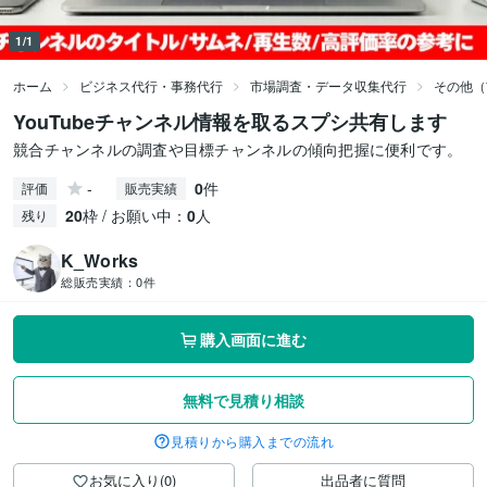
1/1
ホーム
ビジネス代行・事務代行
市場調査・データ収集代行
その他（
YouTubeチャンネル情報を取るスプシ共有します
競合チャンネルの調査や目標チャンネルの傾向把握に便利です。
-
0
件
評価
販売実績
20
枠 / お願い中：
0
人
残り
K_Works
総販売実績：
0件
購入画面に進む
無料で見積り相談
見積りから購入までの流れ
お気に入り(0)
出品者に質問