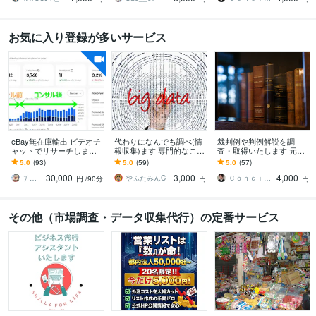
お気に入り登録が多いサービス
eBay無在庫輸出 ビデオチ
代わりになんでも調べ(情
裁判例や判例解説を調
ャットでリサーチします 9
報収集)ます 専門的なこ
査・取得いたします 元法
0分 リサーチのコツ、外注
と、日常生活に関するこ
律事務所事務員にお任せ
5.0
(93)
5.0
(59)
5.0
(57)
化、消費税還付などお伝
と、なんでも調べます
あれ
30,000
3,000
4,000
えします。
チビ太 eBay輸出コンサルティング
やふたみんC
Ｃｏｎｃｉｅｒｇｅ．ＯＷＬ株式会社
円
/90分
円
円
その他（市場調査・データ収集代行）の定番サービス