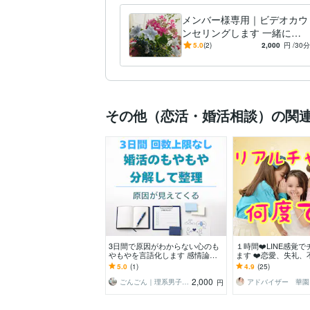
メンバー様専用｜ビデオカウ
ンセリングします 一緒に心
と状況を整理し、あなたらし
5.0
(2)
2,000
円
/30分
い一歩を見つけていきます
その他（恋活・婚活相談）の関
3日間で原因がわからない心のも
１時間❤️LINE感覚
やもやを言語化します 感情論に
ます ❤️恋愛、失礼
流されず状況を分解し、思考を整
い、美容、何でも！！
5.0
(1)
4.9
(25)
理して進む先を明確に
2,000
ごんごん｜理系男子の恋愛スタート支援
ア
円