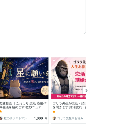
恋愛相談 ｜これより 恋活 応援作
ゴリラ先生が恋活・婚活のお悩み
3日間ゆっくり
戦会議を始めます 微妙ニュアン
を聞きます 婚活疲れ・結婚の迷
ます 3日間チャ
ス、一緒に紐解きます！これって
い・恋活の不安を整理します
ことを話しませ
-
-
-
脈アリ？脈ナシ？
1,000
1,500
虹の橋ポストマン けだま｜心のヒーリング
ゴリラ先生＠お悩み相談
ちずこ1425
円
円