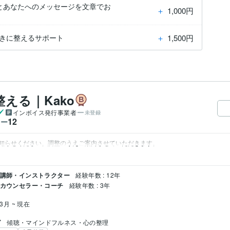
とあなたへのメッセージを文章でお
＋
1,000円
＋
1,500円
向きに整えるサポート
える｜Kako
インボイス発行事業者
未登録
12
ワー
知らせください。調整のうえご案内させていただきます。
/ 講師・インストラクター
経験年数 : 12年
 カウンセラー・コーチ
経験年数 : 3年
3月 ~ 現在
グ
傾聴・マインドフルネス・心の整理