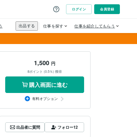
1,500
円
8ポイント (0.5％) 獲得
購入画面に進む
有料オプション
出品者に質問
フォロー
12