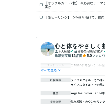
【オラクルカード2枚】 今必要なテーマ
届け
【愛ヒーリング】 心を落ち着けて、前
心と体をやさしく整
本人確認
機密保持契約(NDA)
12
5.0
総販売実績
評価
フォロ
スケジュール
ご希望の日時をいくつかお
すべて見る
ライフスタイル・その他 
経験職種
ライフスタイル・その他 /
Yoga Instructor
2014年
職歴
悩み相談・カウンセリン
得意分野