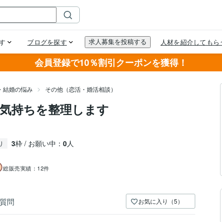
会員登録で10％割引クーポンを獲得！
・結婚の悩み
その他（恋活・婚活相談）
気持ちを整理します
3
枠 / お願い中：
0
人
り
総販売実績：
12件
質問
お気に入り（5）