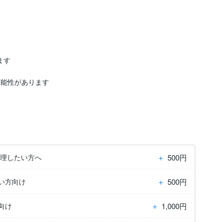
す

能性があります

＋
500円
整理したい方へ
＋
500円
い方向け
＋
1,000円
向け