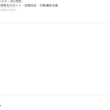
ヘルス
自己啓発
習慣化サポート・目標設定・行動継続支援
ンタルヘルス
ス