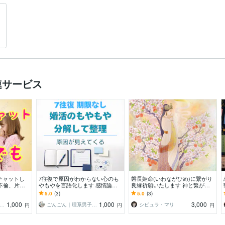
連サービス
でチャットし
7往復で原因がわからない心のも
磐長姫命(いわながひめ)に繋がり
、不倫、片思
やもやを言語化します 感情論に
良縁祈願いたします 神と繋がる
お気軽に❤️
流されず状況を分解し、思考を整
霊能者 龍神族の巫女があなたの
5.0
(3)
5.0
(3)
理して進む先を明確に
良縁を繋げます
1,000
1,000
3,000
ドバイザー 華園モナミ
ごんごん｜理系男子の恋愛スタート支援
シビュラ・マリ
円
円
円