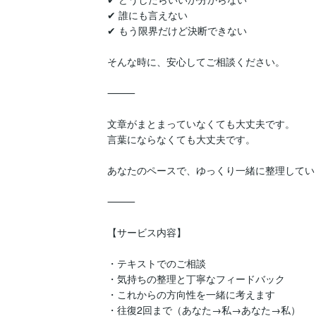
✔ 誰にも言えない

✔ もう限界だけど決断できない

そんな時に、安心してご相談ください。

⸻

文章がまとまっていなくても大丈夫です。

言葉にならなくても大丈夫です。

あなたのペースで、ゆっくり一緒に整理してい
⸻

【サービス内容】

・テキストでのご相談

・気持ちの整理と丁寧なフィードバック

・これからの方向性を一緒に考えます

・往復2回まで（あなた→私→あなた→私）
