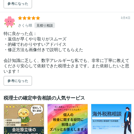
参考になった
3月4日
さくら咲
見積り相談
特に良かった点：

・返信が早くやり取りがスムーズ

・的確でわかりやすいアドバイス

・修正方法も画像付きで説明してもらえた

会計知識に乏しく、数字アレルギーな私でも、非常に丁寧に教えて
くださり安心して依頼できた税理士さまです。また依頼したいと思
います！
参考になった
税理士の確定申告相談の人気サービス