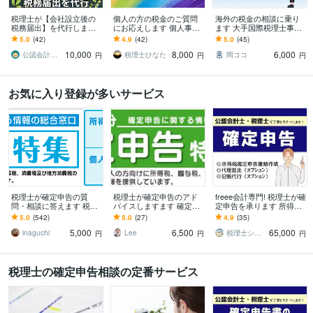
税理士が【会社設立後の
個人の方の税金のご質問
海外の税金の相談に乗り
税務届出】を代行します
にお応えします 個人事業
ます 大手国際税理士事務
法人設立届、青色申告、
主の方、確定申告に不安
所で10年間勤務、経験豊
5.0
(42)
4.9
(42)
5.0
(45)
納期の特例、インボイス
のある方必見！
富です
10,000
8,000
6,000
登録など
公認会計士･税理士･行政書士 のどか屋
税理士ひなた
岡ココ
円
円
円
お気に入り登録が多いサービス
税理士が確定申告の質
税理士が確定申告のアド
freee会計専門! 税理士が確
問・相談に答えます 税金
バイスしますます 確定申
定申告を承ります 所得税
（所得税・贈与税・消費
告で経費に入るかどうか
確定申告書の作成から提
5.0
(542)
5.0
(27)
4.9
(35)
税）の質問・相談に答え
のちょっとした相談をし
出まで税理士が行いま
5,000
6,500
65,000
ます
たい
す！
inaguchi
Lee
税理士シロクマ
円
円
円
税理士の確定申告相談の定番サービス