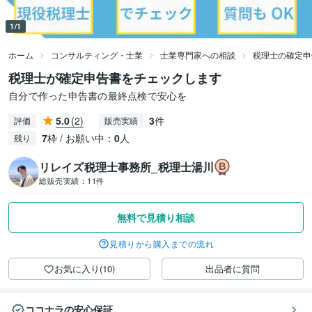
1/1
ホーム
コンサルティング・士業
士業専門家への相談
税理士の確定申
税理士が確定申告書をチェックします
自分で作った申告書の最終点検で安心を
5.0
(2)
3
件
評価
販売実績
7
枠 / お願い中：
0
人
残り
リレイズ税理士事務所_税理士湯川
総販売実績：
11件
無料で見積り相談
見積りから購入までの流れ
お気に入り(10)
出品者に質問
ココナラの安心保証