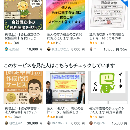
税理士が【会社設立後の
個人の方の税金のご質問
源泉徴収票（年末調整な
税務届出】を代行します
にお応えします 個人事業
し）を一緒にカキカキし
法人設立届、青色申告、
主の方、確定申告に不安
ます 途中退社したスタッ
5.0
(42)
4.9
(42)
5.0
(16)
納期の特例、インボイス
のある方必見！
フさんの源泉徴収票が必
10,000
8,000
10,000
登録など
要な経営者さんへ
公認会計士･税理士･行政書士 のどか屋
税理士ひなた
ヨガ税理士ママ
円
円
円
/60分
このサービスを見た人はこちらもチェックしています
税理士が【確定申告書・
個人・法人OK！現状の会
確定申告書のチェックを
法人申告書】を代行いた
計データ、確認致します
いたします 確定申告書の
します 「売上1,000万円以
普段の仕訳確認～決算チ
チェックをいたします。
4.9
(353)
5.0
(138)
4.9
(50)
下」の法人・個人の方！
ェックや修正まで、何で
30,000
6,000
15,000
実績1,300件
も対応可能です✨
税理士＠ｺｺﾅﾗ
Marutto・CC☆島
inaguchi
円
円
円