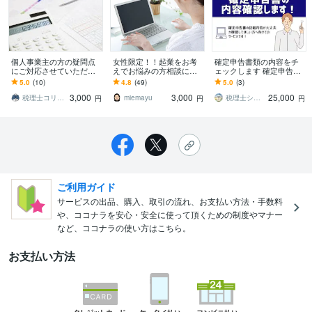
個人事業主の方の疑問点
女性限定！！起業をお考
確定申告書類の内容をチ
にご対応させていただき
えでお悩みの方相談にの
ェックします 確定申告
ます 税理士本人が誠意を
ります お得プラン！ ～
書・青色申告決算書・収
5.0
(10)
4.8
(49)
5.0
(3)
以てご対応させていただ
１、2個ぐらいのご質問が
支内訳書確認します！
3,000
3,000
25,000
きます。
ある人におススメ～
税理士コリンチアノ
miemayu
税理士シロクマ
円
円
円
ご利用ガイド
サービスの出品、購入、取引の流れ、お支払い方法・手数料
や、ココナラを安心・安全に使って頂くための制度やマナー
など、ココナラの使い方はこちら。
お支払い方法