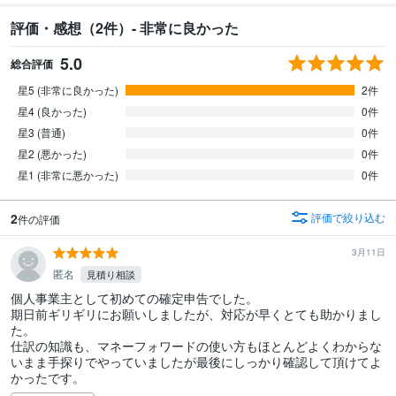
評価・感想（2件）- 非常に良かった
5.0
総合評価
星5 (非常に良かった)
2件
星4 (良かった)
0件
星3 (普通)
0件
星2 (悪かった)
0件
星1 (非常に悪かった)
0件
2
評価で絞り込む
件の評価
3月11日
匿名
見積り相談
個人事業主として初めての確定申告でした。

期日前ギリギリにお願いしましたが、対応が早くとても助かりまし
た。

仕訳の知識も、マネーフォワードの使い方もほとんどよくわからな
いまま手探りでやっていましたが最後にしっかり確認して頂けてよ
かったです。