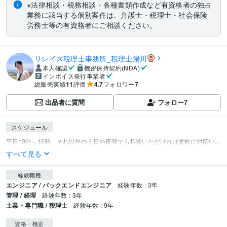
※法律相談・税務相談・各種書類作成など有資格者の独占
業務に該当する個別案件は、弁護士・税理士・社会保険
労務士等の有資格者にご相談ください。
リレイズ税理士事務所_税理士湯川
本人確認
機密保持契約(NDA)
インボイス発行事業者
総販売実績
11
評価
4.7
フォロワー
7
出品者に質問
フォロー
7
スケジュール
平日10時～16時、それ以外の土日や夜間でも相談いただければ柔軟に対応い...
すべて見る
経験職種
エンジニア / バックエンドエンジニア
経験年数 : 3年
管理 / 経理
経験年数 : 3年
士業・専門職 / 税理士
経験年数 : 9年
資格・検定