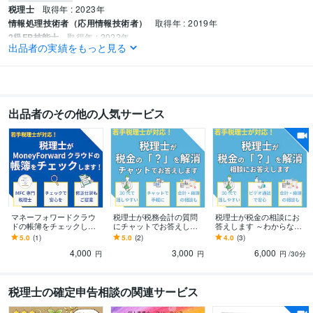
税理士
取得年 : 2023年
情報処理技術者（応用情報技術者）
取得年 : 2019年
2級FP技能士
取得年 : 2022年
出品者の実績をもっと見る
学歴
大原簿記法律専門学校
2009年3月 ~ 2012年2月
出品者のその他の人気サービス
マネーフォワードクラウ
税理士が税務会計の質問
税理士が税金の相談にお
ドの帳簿をチェックしま
にチャットでお答えしま
答えします ～わからない
す 自分で入力した仕訳の
す 気軽に質問してわから
を無くして安心しよう～
5.0
(1)
5.0
(2)
4.0
(3)
チェックを受けて安心を
ないを無くそう
4,000
3,000
6,000
円
円
円
/30分
税理士の確定申告相談の関連サービス