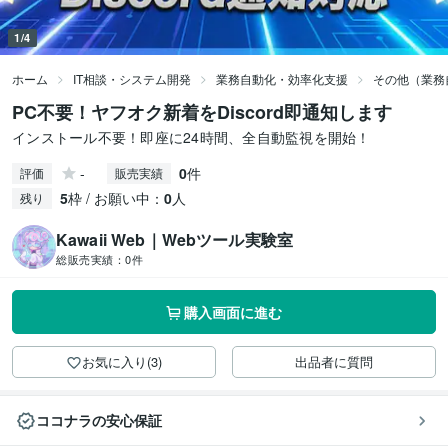
1/4
ホーム
IT相談・システム開発
業務自動化・効率化支援
その他（業務
PC不要！ヤフオク新着をDiscord即通知します
インストール不要！即座に24時間、全自動監視を開始！
-
0
件
評価
販売実績
5
枠 / お願い中：
0
人
残り
Kawaii Web｜Webツール実験室
総販売実績：
0件
購入画面に進む
お気に入り(3)
出品者に質問
ココナラの安心保証