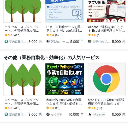
エクセル、スプレッドシ
RPA・自動化ツールを開
Accessで業務を楽にしま
ート、各種効率化を請負
発します Microsoft系列な
す Excelで限界感じたら、
ます 集計、データ分析、
らお任せください！！
Accessの出番です。
5.0
(425)
5.0
(8)
5.0
(5)
管理表、業務効率化はお
3,000
5,000
5,000
任せ下さい！
室内森林浴届け隊
SNchan ー しんの
自動化のプロ Kappi
円
円
円
その他（業務自動化・効率化）の人気サービス
エクセル、スプレッドシ
Excel/Python/GASで自動
使いやすい！Chrome拡張
ート、各種効率化を請負
化します 時間と価値を生
機能で作業自動化します 2
ます 集計、データ分析、
む、あなたの自動化
00件以上の自動化実績で
5.0
(425)
5.0
(26)
5.0
(55)
管理表、業務効率化はお
ご要望にお応えします。
3,000
10,000
8,000
任せ下さい！
室内森林浴届け隊
たく０６
mikayase
円
円
円