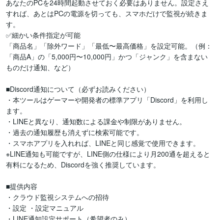
あなたのPCを24時間起動させておく必要はありません。設定さえ
すれば、あとはPCの電源を切っても、スマホだけで監視が続きま
す。

✅細かい条件指定が可能

「商品名」「除外ワード」「最低〜最高価格」を設定可能。（例：
「商品A」の「5,000円〜10,000円」かつ「ジャンク」を含まない
ものだけ通知、など）

■Discord通知について（必ずお読みください）

・本ツールはゲーマーや開発者の標準アプリ「Discord」を利用し
ます。

・LINEと異なり、通知数による課金や制限がありません。

・過去の通知履歴も消えずに検索可能です。

・スマホアプリを入れれば、LINEと同じ感覚で使用できます。

※LINE通知も可能ですが、LINE側の仕様により月200通を超えると
有料になるため、Discordを強く推奨しています。

■提供内容

・クラウド監視システムへの招待

・設定 ・設定マニュアル

・LINE通知設定サポート（希望者のみ）
