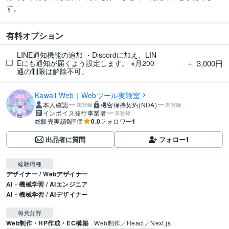
す。
有料オプション
LINE通知機能の追加 ・Discordに加え、LIN
＋
3,000円
Eにも通知が届くよう設定します。 ※月200
通の制限は解除不可。
Kawaii Web｜Webツール実験室
本人確認
機密保持契約(NDA)
未登録
未登録
インボイス発行事業者
未登録
総販売実績
0
評価
0.0
フォロワー
1
出品者に質問
フォロー
1
経験職種
デザイナー / Webデザイナー
AI・機械学習 / AIエンジニア
AI・機械学習 / AIデザイナー
得意分野
Web制作・HP作成・EC構築
Web制作／React／Next.js