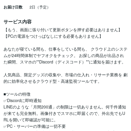
お届け日数
2日（予定）
サービス内容
【もう、画面に張り付いて更新ボタンを押す必要はありません】

【PCの電源をつけっぱなしにする必要もありません】

あなたが寝ている間も、仕事をしている間も、 クラウド上のシステ
ムが24時間体制でヤフオクをチェック。 お探しの商品が出品され
た瞬間、スマホの**Discord（ディスコード）**に通知を届けます。

人気商品、限定グッズの収集や、市場の仕入れ・リサーチ業務を 劇
的に効率化させるクラウド型・高速監視ツールです。

■ツールの特徴

✅Discordに即時通知

LINEのような「月間200通」の制限は一切ありません。何千件通知
が来ても完全無料。画像付きでスマホに即届くので、外出先でもU
RLを開いて即確認が可能に。

✅PC・サーバーの準備は一切不要
