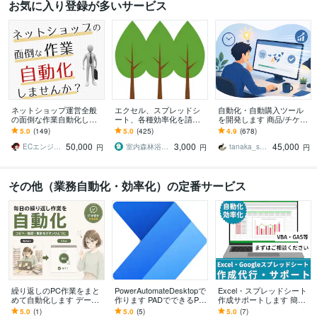
お気に入り登録が多いサービス
ネットショップ運営全般
エクセル、スプレッドシ
自動化・自動購入ツール
の面倒な作業自動化しま
ート、各種効率化を請負
を開発します 商品/チケッ
す 楽天・アマゾン・ヤフ
ます 集計、データ分析、
ト/レッスン/予約など何で
5.0
(149)
5.0
(425)
4.9
(678)
ーショッピング面倒な作
管理表、業務効率化はお
もどうぞ！
50,000
3,000
45,000
業してませんか？
任せ下さい！
ECエンジニア neger
室内森林浴届け隊
tanaka_s_001
円
円
円
その他（業務自動化・効率化）の定番サービス
繰り返しのPC作業をまと
PowerAutomateDesktopで
Excel・スプレッドシート
めて自動化します データ
作ります PADでできるPP
作成サポートします 簡易
転記・ファイル整理をボ
Aで作業自動化・効率化の
フォーマットの作成から
5.0
(1)
5.0
(5)
5.0
(7)