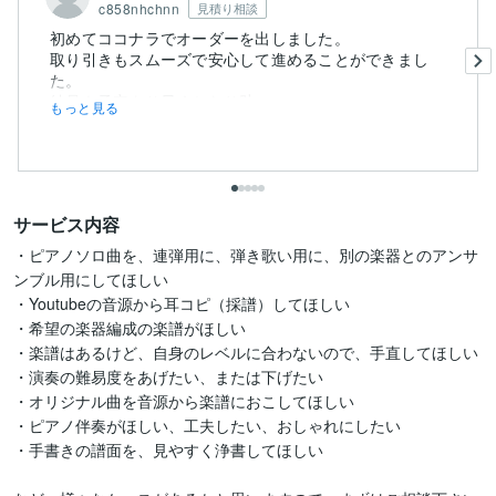
c858nhchnn
見積り相談
初めてココナラでオーダーを出しました。
取り引きもスムーズで安心して進めることができまし
た。
納品も予定より早くかなり助...
もっと見る
サービス内容
・ピアノソロ曲を、連弾用に、弾き歌い用に、別の楽器とのアンサ
ンブル用にしてほしい

・Youtubeの音源から耳コピ（採譜）してほしい

・希望の楽器編成の楽譜がほしい

・楽譜はあるけど、自身のレベルに合わないので、手直してほしい

・演奏の難易度をあげたい、または下げたい

・オリジナル曲を音源から楽譜におこしてほしい

・ピアノ伴奏がほしい、工夫したい、おしゃれにしたい

・手書きの譜面を、見やすく浄書してほしい
