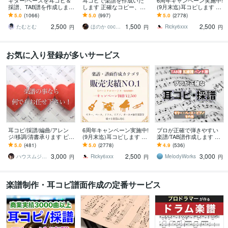
ギター/ベースを耳コピ＆
耳コピで楽譜を作成いた
6周年キャンペーン実施中!
採譜、TAB譜を作成します
します 正確なコピー、素
(9月末迄)耳コピします TA
その曲、弾けるかも！個
早い対応、難易度別アレ
B譜、ドラム譜可♪ 1パー
5.0
(1066)
5.0
(997)
5.0
(2778)
人練習やコピバンにおす
ンジもOK！
トフルコーラス¥2,500
2,500
1,500
2,500
すめです！
たむとむ
ほのか coconala
Ricky6xxx
円
円
円
お気に入り登録が多いサービス
耳コピ/採譜/編曲/アレン
6周年キャンペーン実施中!
プロが正確で弾きやすい
ジ/移調/清書承ります ピア
(9月末迄)耳コピします TA
楽譜/TAB譜作成します 採
ノ/歌伴奏/管弦/JAZZアド
B譜、ドラム譜可♪ 1パー
譜実績1000件！あなた
5.0
(481)
5.0
(2778)
4.9
(536)
リブ/コード譜/マスター譜
トフルコーラス¥2,500
の"弾きたい"をお手伝いし
3,000
2,500
3,000
ます。
ハウスムジーク
Ricky6xxx
MelodyWorks
円
円
円
楽譜制作・耳コピ譜面作成の定番サービス