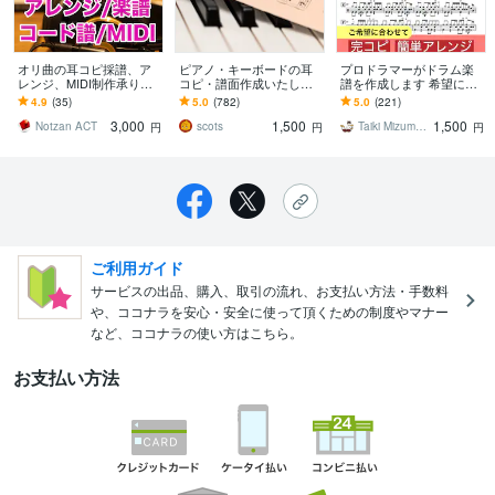
オリ曲の耳コピ採譜、ア
ピアノ・キーボードの耳
プロドラマーがドラム楽
レンジ、MIDI制作承りま
コピ・譜面作成いたしま
譜を作成します 希望に合
す 着メロ、カラオケ等の
す 弾きたい曲の楽譜がな
わせて完コピ、簡単アレ
4.9
(35)
5.0
(782)
5.0
(221)
全パート耳コピ商業実績3
い方へ。キーボード以外
ンジなど対応できます
3,000
1,500
1,500
000曲以上！
もOK！
Notzan ACT
scots
Taiki Mizumoto
円
円
円
ご利用ガイド
サービスの出品、購入、取引の流れ、お支払い方法・手数料
や、ココナラを安心・安全に使って頂くための制度やマナー
など、ココナラの使い方はこちら。
お支払い方法