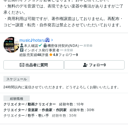
・無料のデモ音源では、表現できない楽器や奏法がありますがご了
承ください。

・商用利用は可能ですが、著作権譲渡はしておりません。再配布・
コピー譲渡・転売・自作発言は禁止とさせていただいております。
music♪hotaru
本人確認
機密保持契約(NDA)
未登録
インボイス発行事業者
未登録
総販売実績
48
評価
4.9
フォロワー
9
出品者に質問
フォロー
9
スケジュール
24時間以内に返信させていただきます。どうぞよろしくお願いいたします。
経験職種
クリエイター / 動画クリエイター
経験年数 : 10年
クリエイター / 音楽家・作曲家・作詞家
経験年数 : 30年
クリエイター / 歌手・歌い手
経験年数 : 30年