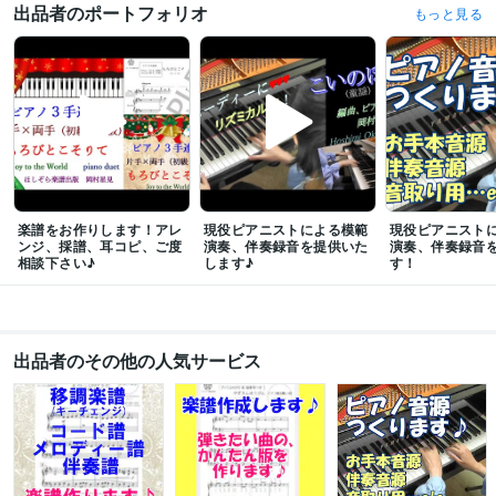
出品者のポートフォリオ
もっと見る
楽譜をお作りします！アレ
現役ピアニストによる模範
現役ピアニスト
ンジ、採譜、耳コピ、ご度
演奏、伴奏録音を提供いた
演奏、伴奏録音
相談下さい♪
します♪
す！
出品者のその他の人気サービス