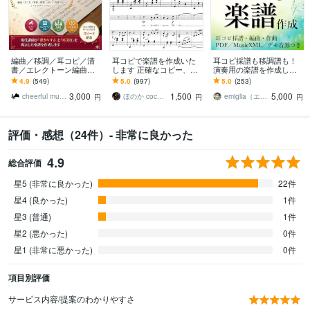
編曲／移調／耳コピ／清
耳コピで楽譜を作成いた
耳コピ採譜も移調譜も！
書／エレクトーン編曲し
します 正確なコピー、素
演奏用の楽譜を作成しま
ます 音声つきで簡単確認
早い対応、難易度別アレ
す 管弦楽器もお任せ！歌
4.9
(549)
5.0
(997)
5.0
(253)
♪レベルにぴったりのアレ
ンジもOK！
ってみた・結婚式余興・
3,000
1,500
5,000
ンジが得意です！
発表会やイベント等
cheerful music｜音楽講師
ほのか coconala
emiglia（エミリア）
円
円
円
評価・感想（24件）- 非常に良かった
4.9
総合評価
星5 (非常に良かった)
22件
星4 (良かった)
1件
星3 (普通)
1件
星2 (悪かった)
0件
星1 (非常に悪かった)
0件
項目別評価
サービス内容/提案のわかりやすさ