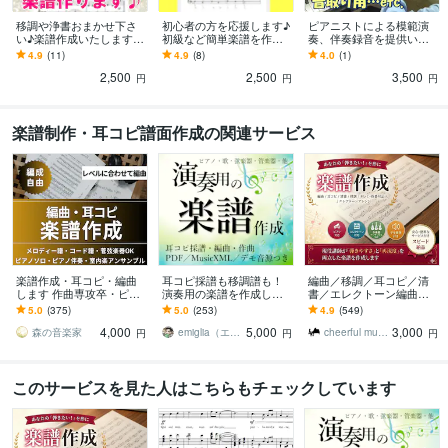
移調や浄書おまかせ下さ
初心者の方を応援します♪
ピアニストによる模範演
い♪楽譜作成いたします
初級など簡単楽譜を作り
奏、伴奏録音を提供いた
キーチェンジ譜、コード
ます 演奏したい曲をレベ
します グランドピアノで
4.9
(11)
4.9
(8)
4.0
(1)
譜、メロディー譜、伴奏
ルに合わせて簡単バージ
の録音音源を、お作りし
2,500
2,500
3,500
譜をお作りします
ョンにアレンジします
ます♪
円
円
円
楽譜制作・耳コピ譜面作成の関連サービス
楽譜作成・耳コピ・編曲
耳コピ採譜も移調譜も！
編曲／移調／耳コピ／清
します 作曲専攻卒・ピア
演奏用の楽譜を作成しま
書／エレクトーン編曲し
ノ・歌もの・管弦楽アレ
す 管弦楽器もお任せ！歌
ます 音声つきで簡単確認
5.0
(375)
5.0
(253)
4.9
(549)
ンジ可‼️
ってみた・結婚式余興・
♪レベルにぴったりのアレ
4,000
5,000
3,000
発表会やイベント等
ンジが得意です！
森の音楽家
emiglia（エミリア）
cheerful music｜音楽講師
円
円
円
このサービスを見た人はこちらもチェックしています