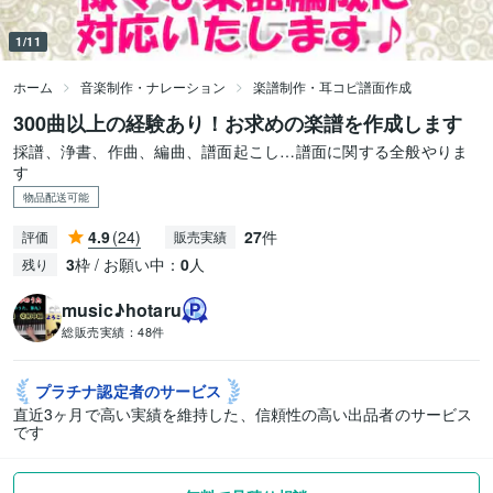
1/11
ホーム
音楽制作・ナレーション
楽譜制作・耳コピ譜面作成
300曲以上の経験あり！お求めの楽譜を作成します
採譜、浄書、作曲、編曲、譜面起こし…譜面に関する全般やりま
す
物品配送可能
4.9
(24)
27
件
評価
販売実績
3
枠 / お願い中：
0
人
残り
music♪hotaru
総販売実績：
48件
プラチナ認定者の
サービス
直近3ヶ月で高い実績を維持した、信頼性の高い出品者のサービス
です