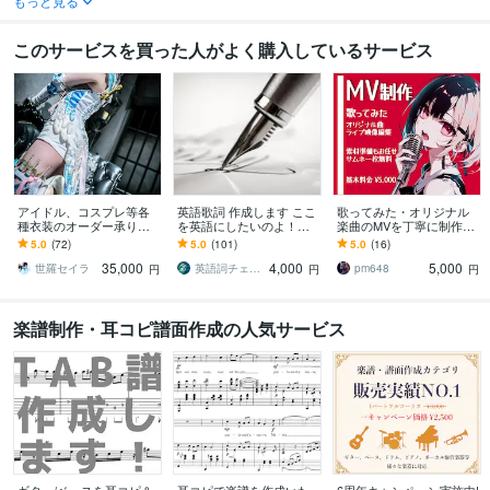
もっと見る
このサービスを買った人がよく購入しているサービス
アイドル、コスプレ等各
英語歌詞 作成します ここ
歌ってみた・オリジナル
種衣装のオーダー承りま
を英語にしたいのよ！に
楽曲のMVを丁寧に制作し
す オリジナルの衣装が欲
お応えします
ます 世界観を大切にMV制
5.0
(72)
5.0
(101)
5.0
(16)
しい方からパーツ単体で
作。エフェクト込み＆サ
35,000
4,000
5,000
欲しい！という方も
ムネ無料！
世羅セイラ
英語詞チェック屋さん
pm648
円
円
円
楽譜制作・耳コピ譜面作成の人気サービス