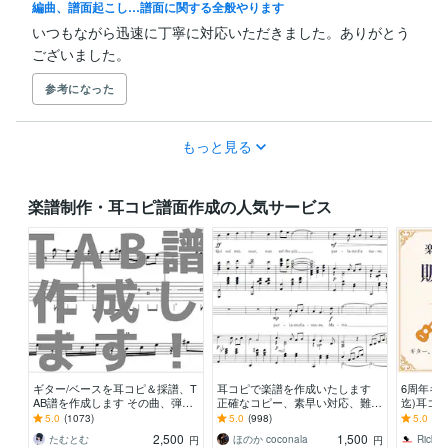
編曲、譜面起こし…譜面に関する全般やります
いつもながら迅速に丁寧に対応いただきました。ありがとう
ございました。
参考になった
もっと見る
楽譜制作・耳コピ譜面作成の人気サービス
ギター/ベースを耳コピ＆採譜、T
耳コピで楽譜を作成いたします
6周年キ
AB譜を作成します その曲、弾け
正確なコピー、素早い対応、難易
迄)耳コピ
るかも！個人練習やコピバンにお
度別アレンジもOK！
譜可♪ 1
5.0
(1073)
5.0
(998)
5.0
(27
すすめです！
0
2,500
1,500
たむとむ
ほのか coconala
Ricky6
円
円