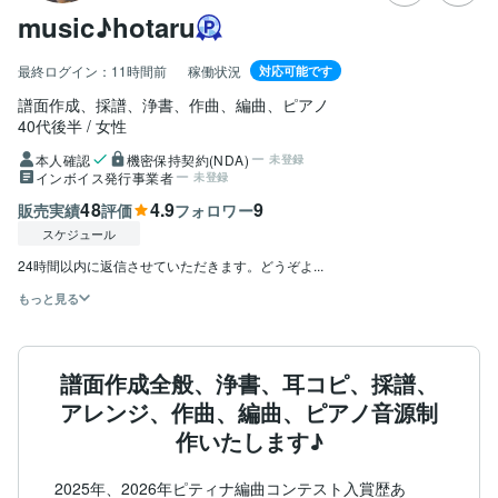
music♪hotaru
最終ログイン：
11時間前
稼働状況
対応可能です
譜面作成、採譜、浄書、作曲、編曲、ピアノ
40代後半
女性
本人確認
機密保持契約(NDA)
未登録
インボイス発行事業者
未登録
48
4.9
9
販売実績
評価
フォロワー
スケジュール
24時間以内に返信させていただきます。どうぞよ...
もっと見る
譜面作成全般、浄書、耳コピ、採譜、
アレンジ、作曲、編曲、ピアノ音源制
作いたします♪
2025年、2026年ピティナ編曲コンテスト入賞歴あ