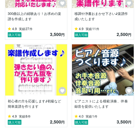
300曲以上の経験あり！お求めの楽
移調や浄書おまかせ下さい♪楽譜作
譜を作成します
成いたします
4.9
27
4.9
11
実績
件
実績
件
3,500
2,500
円
円
購入可能
購入可能
初心者の方を応援します♪初級など
ピアニストによる模範演奏、伴奏
簡単楽譜を作ります
録音を提供いたします
4.9
8
4.0
1
実績
件
実績
件
2,500
3,500
円
円
購入可能
購入可能