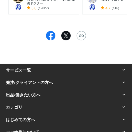
決ドクター
5.0
(12827)
4.7
(146)