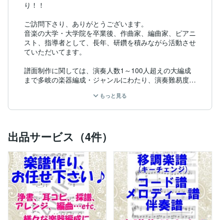
り！！

ご訪問下さり、ありがとうございます。

音楽の大学・大学院を卒業後、作曲家、編曲家、ピアニ
スト、指導者として、長年、研鑽を積みながら活動させ
ていただいてます。

譜面制作に関しては、演奏人数1～100人超えの大編成
まで多岐の楽器編成・ジャンルにわたり、演奏難易度を
あげるまたはさげる、試験用、珍しい編成用等の完全オ
もっと見る
リジナルから編曲アレンジまで、多数の譜面1000曲以
上を作成させていただいてきました。

均整のとれたオーケストレーション、また見やすく分か
りやすい楽譜作りを心がけてあり、いずれも大好評いた
出品サービス（4件）
だいております。

アマチュアからプロの方まで幅広く一緒に制作させてい
ただき、学習者用教材から劇音楽、合唱作編曲、ミュー
ジカル公演などにも取り組んできました。

出来上がった譜面を受け取る方達が喜んで下さること
は、私としても本当に嬉しいことです。

ご縁がありましたら、どうぞよろしくお願いいたしま
す。