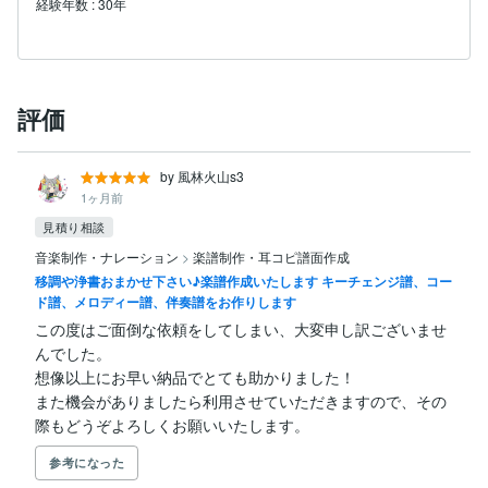
経験年数
:
30年
評価
by 風林火山s3
1ヶ月前
見積り相談
音楽制作・ナレーション
>
楽譜制作・耳コピ譜面作成
移調や浄書おまかせ下さい♪楽譜作成いたします キーチェンジ譜、コー
ド譜、メロディー譜、伴奏譜をお作りします
この度はご面倒な依頼をしてしまい、大変申し訳ございませ
んでした。

想像以上にお早い納品でとても助かりました！

また機会がありましたら利用させていただきますので、その
際もどうぞよろしくお願いいたします。
参考になった