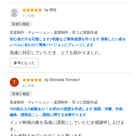
by 男性
1ヶ月前
見積り相談
音楽制作・ナレーション
>
楽譜制作・耳コピ譜面作成
初心者の方を応援します♪初級など簡単楽譜を作ります 演奏したい曲を
レベルに合わせて簡単バージョンにアレンジします
迅速に対応していただき、とても助かりました。
参考になった
by Shimada Tomoko1
2ヶ月前
見積り相談
音楽制作・ナレーション
>
楽譜制作・耳コピ譜面作成
300曲以上の経験あり！お求めの楽譜を作成します 採譜、浄書、作曲、
編曲、譜面起こし…譜面に関する全般やります
インド映画の曲を迅速に譜面にしていただき感謝申し上げま
す。

また依頼させていただこうと思います。