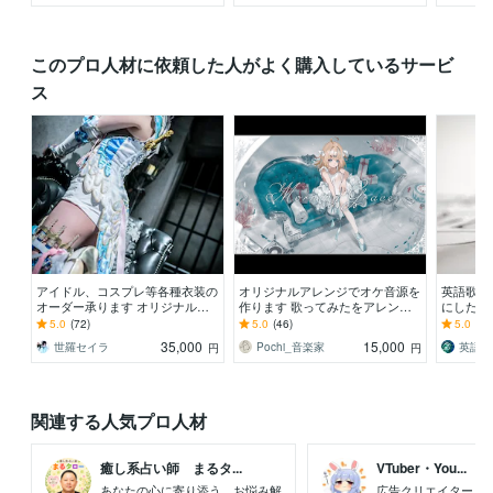
このプロ人材に依頼した人がよく購入しているサービ
ス
アイドル、コスプレ等各種衣装の
オリジナルアレンジでオケ音源を
英語歌詞
オーダー承ります オリジナルの
作ります 歌ってみたをアレンジ
にしたい
衣装が欲しい方からパーツ単体で
で差別化。ミックス、マスタリン
5.0
(72)
5.0
(46)
5.0
(10
欲しい！という方も
グも対応可
35,000
15,000
世羅セイラ
Pochi_音楽家
英語詞
円
円
関連する人気プロ人材
癒し系占い師 まるタ...
VTuber・You...
あなたの心に寄り添う お悩み解
広告クリエイター