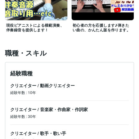
現役ピアニストによる模範演奏、
初心者の方を応援します♪弾きた
伴奏録音を提供します！
い曲の、かんたん版を作ります。
職種・スキル
経験職種
クリエイター
/
動画クリエイター
経験年数
:
10年
クリエイター
/
音楽家・作曲家・作詞家
経験年数
:
30年
クリエイター
/
歌手・歌い手