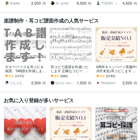
2,000
6,000
4,500
ス！
(可不ございます)
Sopika
sh_guitar
YUZUKI （ゆずき）
円
円
円
楽譜制作・耳コピ譜面作成の人気サービス
ギター/ベースを耳コピ＆
耳コピで楽譜を作成いた
6周年キャンペーン実施中!
採譜、TAB譜を作成します
します 正確なコピー、素
(9月末迄)耳コピします TA
その曲、弾けるかも！個
早い対応、難易度別アレ
B譜、ドラム譜可♪ 1パー
5.0
(1073)
5.0
(998)
5.0
(2782)
人練習やコピバンにおす
ンジもOK！
トフルコーラス¥2,500
2,500
1,500
2,500
すめです！
たむとむ
ほのか coconala
Ricky6xxx
円
円
円
お気に入り登録が多いサービス