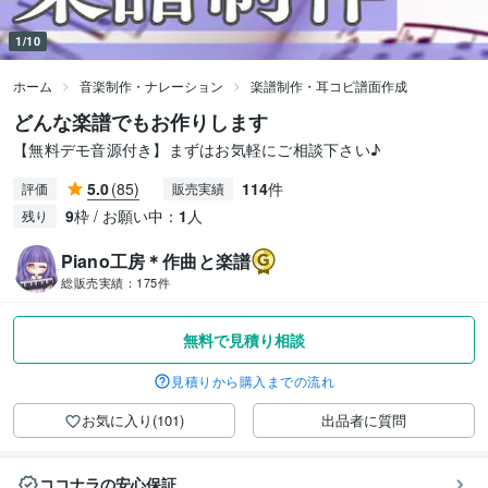
1/10
ホーム
音楽制作・ナレーション
楽譜制作・耳コピ譜面作成
どんな楽譜でもお作りします
【無料デモ音源付き】まずはお気軽にご相談下さい♪
5.0
(85)
114
件
評価
販売実績
9
枠 / お願い中：
1
人
残り
Piano工房＊作曲と楽譜
総販売実績：
175件
無料で見積り相談
見積りから購入までの流れ
お気に入り(101)
出品者に質問
ココナラの安心保証