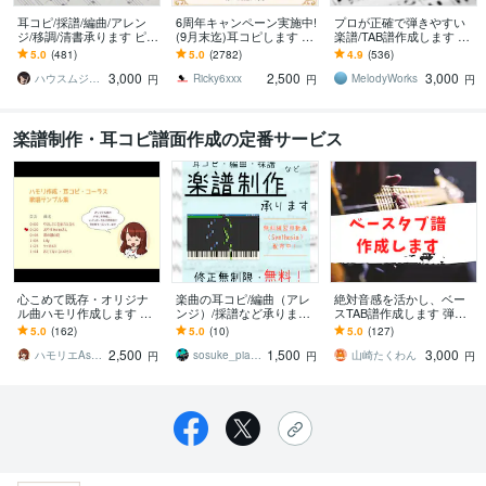
耳コピ/採譜/編曲/アレン
6周年キャンペーン実施中!
プロが正確で弾きやすい
ジ/移調/清書承ります ピア
(9月末迄)耳コピします TA
楽譜/TAB譜作成します 採
ノ/歌伴奏/管弦/JAZZアド
B譜、ドラム譜可♪ 1パー
譜実績1000件！あなた
5.0
(481)
5.0
(2782)
4.9
(536)
リブ/コード譜/マスター譜
トフルコーラス¥2,500
の"弾きたい"をお手伝いし
3,000
2,500
3,000
ます。
ハウスムジーク
Ricky6xxx
MelodyWorks
円
円
円
楽譜制作・耳コピ譜面作成の定番サービス
心こめて既存・オリジナ
楽曲の耳コピ/編曲（アレ
絶対音感を活かし、ベー
ル曲ハモリ作成します ハ
ンジ）/採譜など承ります
スTAB譜作成します 弾き
モリ•コーラスひとすじ
【修正無制限】¥1,500〜
たい曲の譜面が見つから
5.0
(162)
5.0
(10)
5.0
(127)
「ハモる作曲家」におま
まずはお気軽にご相談く
ない方へ
2,500
1,500
3,000
かせください！
ださい！
ハモリエAsK（えーすけ）
sosuke_piano
山崎たくわん
円
円
円