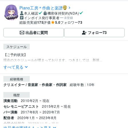
Piano工房＊作曲と楽譜
本人確認
機密保持契約(NDA)
インボイス発行事業者
未登録
総販売実績
175
評価
5.0
フォロワー
73
出品者に質問
フォロー
73
スケジュール
【ご予約状況】

現在のスケジュールが埋まっております。つきましては、新規...
すべて見る
経験職種
クリエイター / 音楽家・作曲家・作詞家
経験年数 : 10年
職歴
演奏活動
2010年2月 ~ 現在
セレモニーピアニスト
2015年2月 ~ 現在
バー演奏
2017年8月 ~ 2020年7月
配信者
2020年1月 ~ 2023年8月
合同会社設立
2023年11月 ~ 現在
出品者の実績をもっと見る