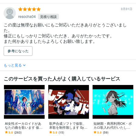
3月31日
resocha04
見積り相談
この度は無理なお願いにもご対応いただきありがとうございまし
た。

修正にもしっかりご対応いただき、ありがたかったです。

また何かありましたらよろしくお願い致します。
参考になった
もっと見る
このサービスを買った人がよく購入しているサービス
AI女性ボーカロイドがあ
歌声合成ソフトで仮歌、
短納期・商用利用OK・ボ
なたの曲を歌います 仮
本歌を制作致します Synth
カロ歌入れ代行いたしま
歌、本歌OK・SunoAI対
esizer Vによるリアルな歌
す 曲に寄り添うボカロ歌
5.0
(263)
5.0
(15)
5.0
(59)
応・次世代歌入れサービ
唱を提供します
唱を丁寧にお作りします