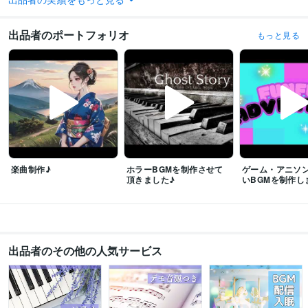
受賞歴
ココナラ・シルバーランク
ココナラ・ゴールドランク
ココナラ・プラチ
出品者のポートフォリオ
もっと見る
ナランク
ビジネス・クリエイティブツール
Adobe Photoshop:1年
Adobe Illustrator:1年
Logic Pro:10年
MuseScore:10年
Adobe Premiere Pro:1年
ibisPaint:4年
得意分野
音楽制作・ナレーション
BGMの作編曲
楽器演奏・音源制作・アレンジ
童謡ピアノ楽譜制作・編曲
上級ピアノ楽譜制作・編曲
パートスコア制作
バンドスコア
吹奏楽・民族楽曲等のマスター譜
楽曲制作♪
ホラーBGMを制作させて
ゲーム・アニソ
音楽
演奏
アレンジ
作曲
編曲
楽譜
MIDI
BGM
音源制作
ピアノ
頂きました♪
いBGMを制作し
語学力
英語
日常会話レベル
出品者のその他の人気サービス