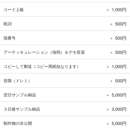
＋
1,000円
コード上級
＋
500円
歌詞
＋
500円
指番号
＋
500円
アーティキュレーション（強弱）＆デモ音源
＋
1,000円
コピーして郵送（コピー用紙似なります）
＋
500円
音階（ドレミ）
＋
5,000円
翌日サンプル納品
＋
3,000円
３日後サンプル納品
＋
5,000円
制作物の非公開