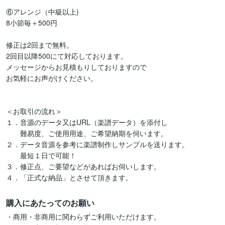
⑥アレンジ（中級以上)

8小節毎＋500円　

修正は2回まで無料。

2回目以降500にて対応しております。

メッセージからお見積もりしておりますので

お気軽にお声がけください。

＜お取引の流れ＞

１．音源のデータ又はURL（楽譜データ）を添付し

　　難易度、ご使用用途、ご希望納期を伺います。

２．データ音源を参考に楽譜制作しサンプルを送ります。

　　最短１日で可能！

３．修正点、ご要望などがあればお伺いします。

４．「正式な納品」とさせて頂きます。
購入にあたってのお願い
・商用・非商用に関わらずご利用いただけます。
