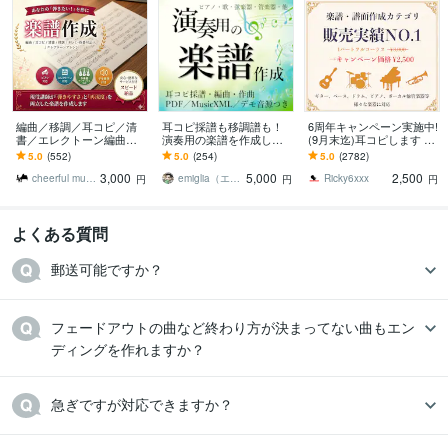
編曲／移調／耳コピ／清
耳コピ採譜も移調譜も！
6周年キャンペーン実施中!
書／エレクトーン編曲し
演奏用の楽譜を作成しま
(9月末迄)耳コピします TA
ます 音声つきで簡単確認
す 管弦楽器もお任せ！歌
B譜、ドラム譜可♪ 1パー
5.0
(552)
5.0
(254)
5.0
(2782)
♪レベルにぴったりのアレ
ってみた・結婚式余興・
トフルコーラス¥2,500
3,000
5,000
2,500
ンジが得意です！
発表会やイベント等
cheerful music｜音楽講師
emiglia（エミリア）
Ricky6xxx
円
円
円
よくある質問
郵送可能ですか？
フェードアウトの曲など終わり方が決まってない曲もエン
ディングを作れますか？
急ぎですが対応できますか？