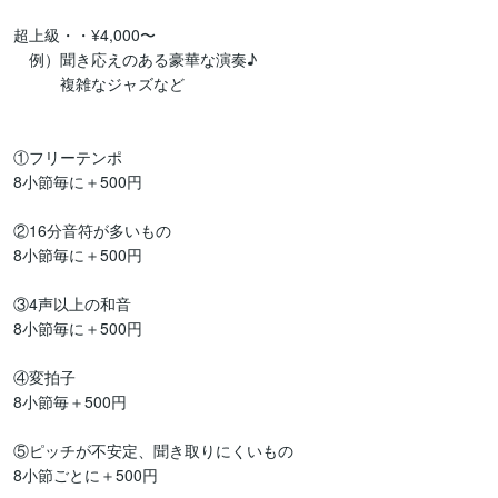
超上級・・¥4,000〜

　例）聞き応えのある豪華な演奏♪

　　　複雑なジャズなど

①フリーテンポ

8小節毎に＋500円

②16分音符が多いもの

8小節毎に＋500円

③4声以上の和音

8小節毎に＋500円

④変拍子

8小節毎＋500円　

⑤ピッチが不安定、聞き取りにくいもの

8小節ごとに＋500円
