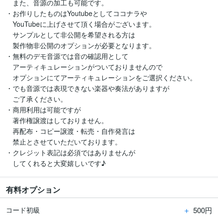
　また、音源の加工も可能です。

・お作りしたものはYoutubeとしてココナラや

　YouTubeに上げさせて頂く場合がございます。

　サンプルとして非公開を希望される方は

　製作物非公開のオプションが必要となります。

・無料のデモ音源では音の確認用として

　アーティキュレーションがついておりませんので

　オプションにてアーティキュレーションをご選択ください。

・でも音源では表現できない楽器や奏法がありますが

　ご了承ください。

・商用利用は可能ですが

　著作権譲渡はしておりません。

　再配布・コピー譲渡・転売・自作発言は

　禁止とさせていただいております。

・クレジット表記は必須ではありませんが

有料オプション
＋
500円
コード初級