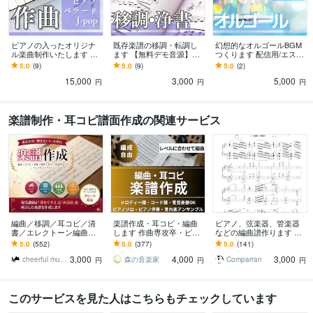
ピアノの入ったオリジナ
既存楽譜の移調・転調し
幻想的なオルゴールBGM
ル楽曲制作いたします 切
ます 【無料デモ音源】手
つくります 配信用/エステ
ないバラード/Jpop/アレン
書きの楽譜綺麗にしま
サロン/歯医者さん/癒しの
5.0
(9)
5.0
(9)
5.0
(2)
ジも対応可能
す！
音色でお作りします
15,000
3,000
5,000
円
円
円
楽譜制作・耳コピ譜面作成の関連サービス
編曲／移調／耳コピ／清
楽譜作成・耳コピ・編曲
ピアノ、弦楽器、管楽器
書／エレクトーン編曲し
します 作曲専攻卒・ピア
などの編曲譜作ります 演
ます 音声つきで簡単確認
ノ・歌もの・管弦楽アレ
奏したい曲の楽譜・編曲
5.0
(552)
5.0
(377)
5.0
(141)
♪レベルにぴったりのアレ
ンジ可‼️
譜がないならお任せくだ
3,000
4,000
3,000
ンジが得意です！
さい
cheerful music｜音楽講師
森の音楽家
Comparran
円
円
円
このサービスを見た人はこちらもチェックしています