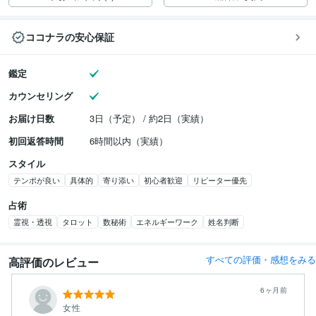
ココナラの安心保証
鑑定
カウンセリング
お届け日数
3日（予定） / 約2日（実績）
初回返答時間
6時間以内（実績）
スタイル
テンポが良い
具体的
寄り添い
初心者歓迎
リピーター優先
占術
霊視・透視
タロット
数秘術
エネルギーワーク
姓名判断
すべての評価・感想をみる
高評価のレビュー
6ヶ月前
女性