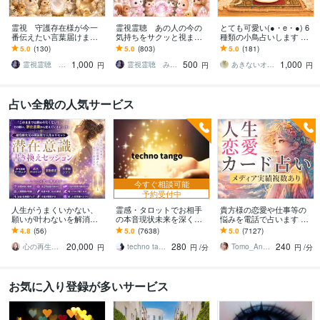
霊視 守護存在様が今一
霊視霊聴 あの人の今の
とても可愛い(●・e・●) 6
番伝えたい言葉届けます
気持ちをサクッと視ます
種類の小鳥占いします タ
不安な時・迷っている
即日鑑定 ― 言葉になら
ロット、ルノルマン、ト
5.0
(130)
5.0
(803)
5.0
(181)
時・理由がわからず苦し
ない心の声を聴き取りま
ランプ占い、アストロダ
1,000
500
1,000
い時に
す ―
イス、ルーン等
霊視霊聴 みんみ
霊視霊聴 みんみ
あきないオカメインコ
円
円
円
占い全般の人気サービス
今すぐ相談可能
予約受付中
人生がうまくいかない、
霊感・タロットでお相手
貴方様の恋愛や仕事等の
願いが叶わないを解消し
の本音現状未来を深く視
悩みを電話で占います タ
ます 現実を変えるために
ます 恋愛・仕事・家族・
ロットカード、オラクル
4.8
(56)
5.0
(7638)
5.0
(7127)
努力したのに、自力では
人間関係の本質を見抜き
カード、ルノルマンカー
20,000
280
240
もう無理と感じている
スピード解決へ
ドを使用します
心の再生セラピスト YASUKO
techno tango
Tomo_Angel7
円
円
/分
円
/分
お気に入り登録が多いサービス