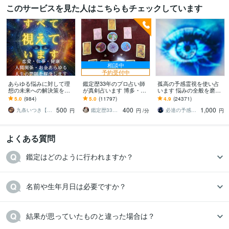
このサービスを見た人はこちらもチェックしています
相談中
予約受付中
あらゆる悩みに対して理
鑑定歴33年のプロ占い師
孤高の予感霊視を使い占
想の未来への解決策を授
が真剣占います 博多・廓
います 悩みの全般を磨き
けます 人生が上手くいか
屋の純血統占い祈願師
上げ、研ぎ澄ました予感
5.0
(984)
5.0
(11797)
4.9
(24371)
ないと悩んでいる人に未
雷鳥
より霊視により導きます
500
400
1,000
来を好転させる魂の導き
九条いつき【高次元宇宙霊視師】
鑑定歴33年のプロ占い師 雷鳥
必達の予感霊視 渡邊 潤一
円
円
/分
円
よくある質問
鑑定はどのように行われますか？
名前や生年月日は必要ですか？
結果が思っていたものと違った場合は？