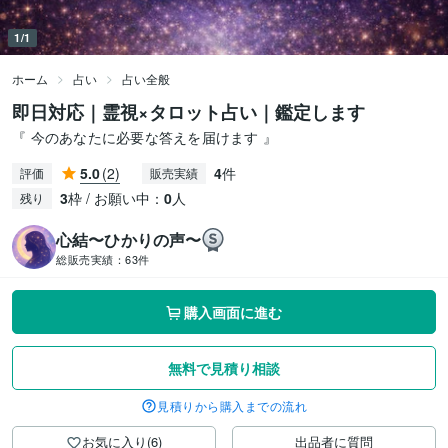
1/1
ホーム
占い
占い全般
即日対応｜霊視×タロット占い｜鑑定します
『 今のあなたに必要な答えを届けます 』
5.0
(2)
4
件
評価
販売実績
3
枠 / お願い中：
0
人
残り
心結〜ひかりの声〜
総販売実績：
63件
購入画面に進む
無料で見積り相談
見積りから購入までの流れ
お気に入り(6)
出品者に質問