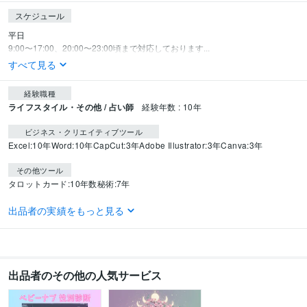
スケジュール
平日

9:00〜17:00、20:00〜23:00頃まで対応しております...
すべて見る
経験職種
ライフスタイル・その他 / 占い師
経験年数 : 10年
ビジネス・クリエイティブツール
Excel:10年
Word:10年
CapCut:3年
Adobe Illustrator:3年
Canva:3年
その他ツール
タロットカード:10年
数秘術:7年
得意分野
出品者の実績をもっと見る
占い
四柱推命・算命学による運命鑑定
エコー写真による性別予測
霊視
鑑定、タロット鑑定、数秘術
悩み相談・恋愛相談・話し相手
語学力
出品者のその他の人気サービス
英語
日常会話レベル