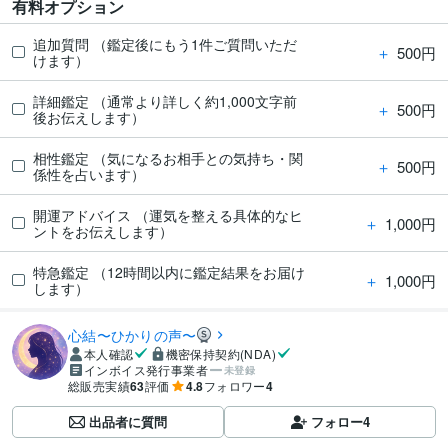
有料オプション
追加質問 （鑑定後にもう1件ご質問いただ
＋
500円
けます）
詳細鑑定 （通常より詳しく約1,000文字前
＋
500円
後お伝えします）
相性鑑定 （気になるお相手との気持ち・関
＋
500円
係性を占います）
開運アドバイス （運気を整える具体的なヒ
＋
1,000円
ントをお伝えします）
特急鑑定 （12時間以内に鑑定結果をお届け
＋
1,000円
します）
心結〜ひかりの声〜
本人確認
機密保持契約(NDA)
インボイス発行事業者
未登録
総販売実績
63
評価
4.8
フォロワー
4
出品者に質問
フォロー
4