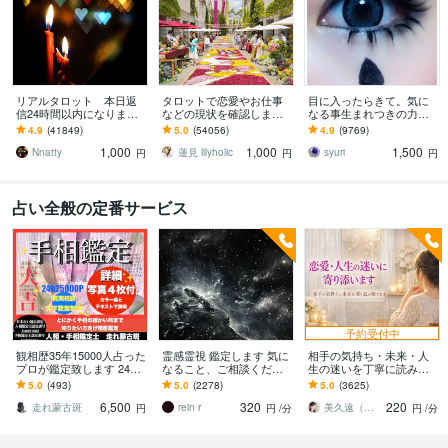
リアルタロット 本日返
タロットで恋愛やお仕事
目に入ったらきて。気に
信24時間以内になります
などの現状を確認します
なる事生まれつきの力で
❤︎タイトルをご確認くださ
アドバイスもしっかりお
視ます 視ましょう恋愛や
4.9
(41849)
5.0
(54056)
4.9
(9769)
い❤︎
届けしますので安心して
仕事などこの先など
1,000
1,000
1,500
ください♡
Nnatty
蓮見 lilyholic
syuri
円
円
円
占い全般の定番サービス
予約受付中
観相歴35年15000人占った
霊感霊視 鑑定します 気に
相手の気持ち・未来・人
プロが鑑定致します 24h2
なること、ご相談くださ
生の迷いを丁寧に読み解
5000字☪️線紋手形精密診
い。
きます 潜在意識にアクセ
5.0
(493)
5.0
(2278)
5.0
(3625)
断、開運未来占います
ス、具体的な解決策、心
6,500
320
220
が軽くなる総合鑑定
走れ蒙古斑
rein r
美久遠（みくおん）
円
円
/分
円
/分