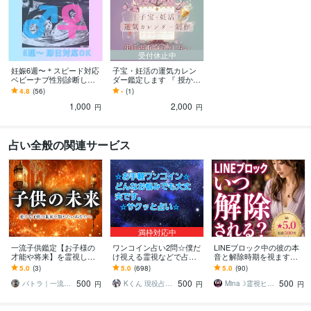
受付休止中
妊娠6週〜＊スピード対応
子宝・妊活の運気カレン
ベビーナブ性別診断しま
ダー鑑定します 『 授かり
す 『 妊娠初期のドキドキ
やすい時期を導き、心を
4.8
(56)
-
(1)
に、やさしく寄り添う性
整える1年占い 』
1,000
2,000
別予測 』
円
円
占い全般の関連サービス
満枠対応中
一流子供鑑定【お子様の
ワンコイン占い2問☆僕だ
LINEブロック中の彼の本
才能や将来】を霊視しま
け視える霊視などで占い
音と解除時期を視ます
す お子様の気持ちや適職
ます ワンコインで心のモ
「連絡の可否と具体的時
5.0
(3)
5.0
(698)
5.0
(90)
などを占い、未来の可能
ヤモヤを即解決します。
期を断言します。
500
500
500
性を最大限に広げる
質問2つまでOKです
パトラ｜一流の霊視鑑定
Kくん 現役占い師
Mina☽霊視ヒーラー 波動調律師
円
円
円