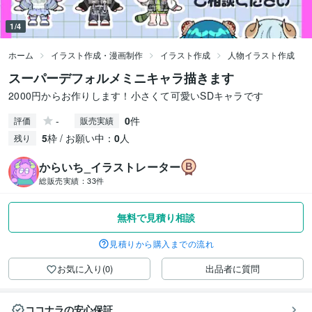
1/4
ホーム
イラスト作成・漫画制作
イラスト作成
人物イラスト作成
スーパーデフォルメミニキャラ描きます
2000円からお作りします！小さくて可愛いSDキャラです
-
0
件
評価
販売実績
5
枠 / お願い中：
0
人
残り
からいち_イラストレーター
総販売実績：
33件
無料で見積り相談
見積りから購入までの流れ
お気に入り(0)
出品者に質問
ココナラの安心保証