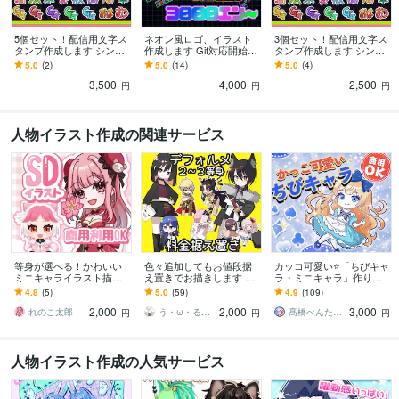
5個セット！配信用文字ス
ネオン風ロゴ、イラスト
3個セット！配信用文字ス
タンプ作成します シンプ
作成します Gif対応開始！
タンプ作成します シンプ
ルで視認性の高い文字ス
配信から動画、グッズま
ルで視認性の高い文字ス
5.0
(2)
5.0
(14)
5.0
(4)
タンプをお作りします！
で幅広く利用可能！
タンプをお作りします！
3,500
4,000
2,500
円
円
円
人物イラスト作成の関連サービス
等身が選べる！かわいい
色々追加してもお値段据
カッコ可愛い⭐️「ちびキャ
ミニキャライラスト描き
え置きでお描きします 追
ラ・ミニキャラ」作りま
ます 可愛いグッズ制作や
加料金はキャラの追加や
す 活動を一緒に育てるパ
4.8
(5)
5.0
(59)
4.9
(109)
商用利用可能です♪
余程描き込みが多い場合
ートナーとして伴走しま
2,000
2,000
3,000
のみ！
す
れのこ太郎
う・ω・る【プロフご覧下さい】
髙橋ぺんたごん
円
円
円
人物イラスト作成の人気サービス