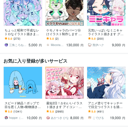
ちょっと昭和で平成なレ
ケモノキャラのパーツ分
元気いっぱいなミニキャ
トロなイラスト描きます
けイラスト制作します 顔
ライラスト描きます グッ
昭和・平成レトロ☆ネオ
が良いイケケモVtuberに
ズ/動画/スタンプ/などに
5.0
(273)
5.0
(2)
5.0
(200)
ン☆パステル
なりたい方、お任せくだ
5,000
130,000
9,000
さい！
三角ころねる☆プロフ必読願います
Mocota（もこた）
熊伊ハク
円
円
円
お気に入り登録が多いサービス
スピード納品！ポップで
最短2日！かわいいイラス
アニメ塗りでキャッチー
目を惹く人物×動物描きま
ト描きます アイコン・ミ
で目立つイラストを描き
す 挿絵・動画・グッズな
ニキャラ・４コマ・立ち
ます 動画用、スチル、ア
5.0
(1341)
5.0
(2995)
5.0
(491)
ど鮮やかな配色で個性を
絵をスピード納品しま
イコン等、目を引くイラ
10,000
8,000
19,000
出したい方へ
す！
ストをご希望の方に！
hoppe（ほっぺ）
あかつき ひな
こでびる
円
円
円