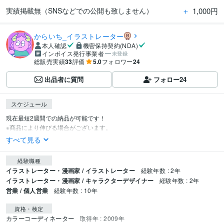
＋
1,000円
実績掲載無（SNSなどでの公開も致しません）
からいち_イラストレーター
本人確認
機密保持契約(NDA)
インボイス発行事業者
未登録
総販売実績
33
評価
5.0
フォロワー
24
出品者に質問
フォロー
24
スケジュール
現在最短2週間での納品が可能です！

※商品により伸びる場合がございます。
すべて見る
経験職種
イラストレーター・漫画家 / イラストレーター
経験年数 : 2年
イラストレーター・漫画家 / キャラクターデザイナー
経験年数 : 2年
営業 / 個人営業
経験年数 : 10年
資格・検定
カラーコーディネーター
取得年 : 2009年