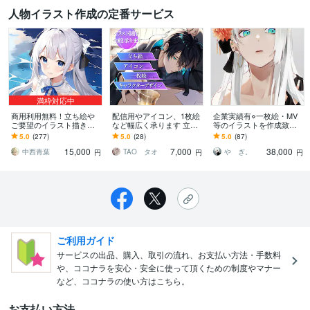
人物イラスト作成の定番サービス
満枠対応中
商用利用無料！立ち絵や
配信用やアイコン、1枚絵
企業実績有⋄一枚絵・MV
ご要望のイラスト描きま
など幅広く承ります 立ち
等のイラストを作成致し
す 表情差分・衣装差分等
絵、一枚絵、アイコン、
ます MV・Vtuberキャラデ
5.0
(277)
5.0
(28)
5.0
(87)
あります！
キャラデザなど、お任せ
ザ・記念イラスト・TRPG
15,000
7,000
38,000
ください！
等
中西青葉
TAO タオ
や ぎ。
円
円
円
ご利用ガイド
サービスの出品、購入、取引の流れ、お支払い方法・手数料
や、ココナラを安心・安全に使って頂くための制度やマナー
など、ココナラの使い方はこちら。
お支払い方法