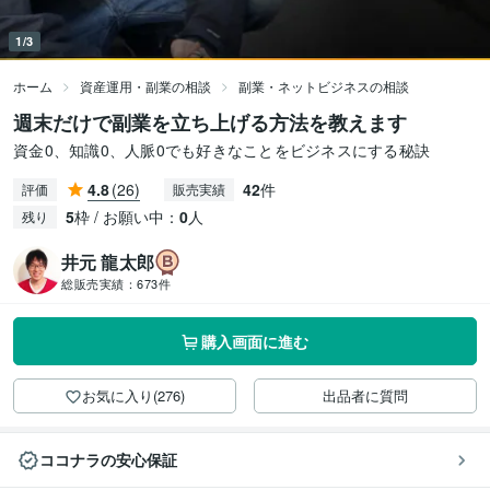
1/3
ホーム
資産運用・副業の相談
副業・ネットビジネスの相談
週末だけで副業を立ち上げる方法を教えます
資金0、知識0、人脈0でも好きなことをビジネスにする秘訣
4.8
(26)
42
件
評価
販売実績
5
枠 / お願い中：
0
人
残り
井元 龍太郎
総販売実績：
673件
購入画面に進む
お気に入り(276)
出品者に質問
ココナラの安心保証