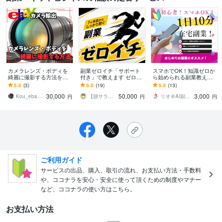
カメラレンズ・ボディを
副業ゼロイチ「サポート
スマホでOK！知識ゼロか
綺麗に撮影する方法を教
付き」で教えます ゼロイ
ら始められる副業教えま
えます 重要！！綺麗に商
チ達成までサポートがつ
す 初心者向け！初期費用
5.0
(3)
5.0
(19)
5.0
(13)
品を撮影してライバルセ
いて〈稼ぐノウハウ〉を
ゼロ！副業迷子さんはま
30,000
50,000
3,000
ラーとの差別化を図ろう
伝授します
ずここから！
Kou_ebayカメラ輸出
【脱サラぱぱK】3ヶ月で脱サラできた方法
リオ＠AI副業アドバイザー
円
円
円
ご利用ガイド
サービスの出品、購入、取引の流れ、お支払い方法・手数料
や、ココナラを安心・安全に使って頂くための制度やマナー
など、ココナラの使い方はこちら。
お支払い方法