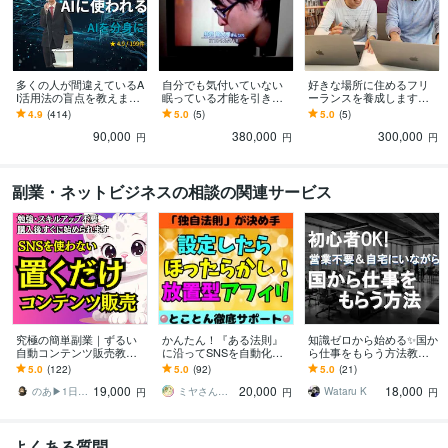
フリーランス
効率化
ライフスタイル
移住
地方
海外
時間管理
学歴
早稲田大学
2013年3月 ~ 2018年8月
多くの人が間違えているA
自分でも気付いていない
好きな場所に住めるフリ
I活用法の盲点を教えます
眠っている才能を引き出
ーランスを養成します
語学力
時間革命実現！センスが1
します 人生の開花プログ
【オンライン版フリーラ
4.9
(414)
5.0
(5)
5.0
(5)
英語
ビジネスレベル
0倍化けるAI分身設計術
ラム〜人生を最高のもの
ンス養成合宿】新しい人
90,000
380,000
300,000
にするための究極奥義〜
生の一歩
円
円
円
副業・ネットビジネスの相談の関連サービス
究極の簡単副業｜ずるい
かんたん！『ある法則』
知識ゼロから始める✨国か
自動コンテンツ販売教え
に沿ってSNSを自動化し
ら仕事をもらう方法教え
ます 簡単すぎてスマホも
ます 【アフィリ自動化】
ます 勉強不要の無料資格
5.0
(122)
5.0
(92)
5.0
(21)
PCも苦手な初心者主婦で
深掘り⇨設定⇨放置！顔バ
GET！国の仕事を得意な
19,000
20,000
18,000
もAIで稼ぐ！在宅
レ＆名前バレ無し！
人に任せる副業！
のあ▶︎1日10分AI副業で独立した主婦
ミヤさん【ネットで月収450万円達成】
Wataru K
円
円
円
よくある質問