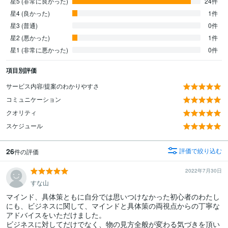
星5 (非常に良かった)
24件
星4 (良かった)
1件
星3 (普通)
0件
星2 (悪かった)
1件
星1 (非常に悪かった)
0件
項目別評価
サービス内容/提案のわかりやすさ
コミュニケーション
クオリティ
スケジュール
26
評価で絞り込む
件の評価
2022年7月30日
すな山
マインド、具体策ともに自分では思いつけなかった初心者のわたし
にも、ビジネスに関して、マインドと具体策の両視点からの丁寧な
アドバイスをいただけました。

ビジネスに対してだけでなく、物の見方全般が変わる気づきを頂い