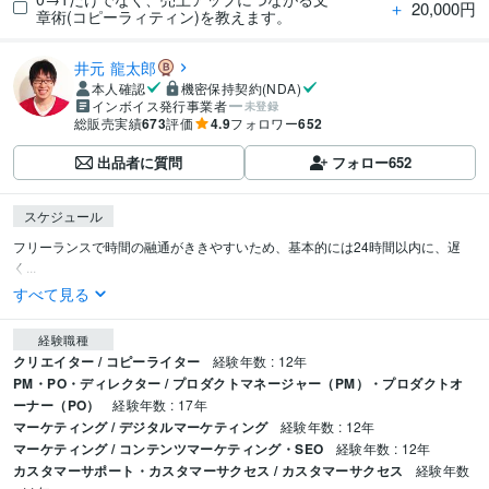
＋
20,000円
章術(コピーラィティン)を教えます。
井元 龍太郎
本人確認
機密保持契約(NDA)
インボイス発行事業者
未登録
総販売実績
673
評価
4.9
フォロワー
652
出品者に質問
フォロー
652
スケジュール
フリーランスで時間の融通がききやすいため、基本的には24時間以内に、遅
く...
すべて見る
経験職種
クリエイター / コピーライター
経験年数 : 12年
PM・PO・ディレクター / プロダクトマネージャー（PM）・プロダクトオ
ーナー（PO）
経験年数 : 17年
マーケティング / デジタルマーケティング
経験年数 : 12年
マーケティング / コンテンツマーケティング・SEO
経験年数 : 12年
カスタマーサポート・カスタマーサクセス / カスタマーサクセス
経験年数