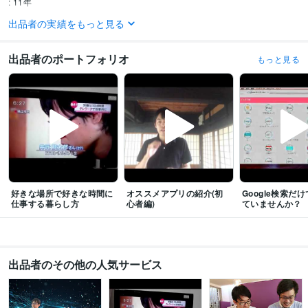
: 11年
出品者の実績をもっと見る
職歴
株式会社だんきち
2014年4月 ~ 2015年2月
個人事業主
2015年3月 ~ 現在
出品者のポートフォリオ
もっと見る
受賞歴
每日4時間だけ好きな仕事をして食べていくフリーランスの生き方
難病を
煩い今の自分にたどり着いた男
理想のライフスタイルを叶える【情報収集
＆発信】の極意
プログラミング言語・フレームワーク
CSS:10年
HTML:10年
JavaScript:10年
PHP:1年
Python:1年
Next.js:1年
Node.js:1年
React:1年
好きな場所で好きな時間に
オススメアプリの紹介(初
Google検索だ
ビジネス・クリエイティブツール
仕事する暮らし方
心者編)
ていませんか？
WordPress:10年
ChatGPT:1年
Perplexity AI:1年
Bard:1年
得意分野
ビジネス代行・事務代行
日本No1情報収集術トレーナー
売上を10倍にす
出品者のその他の人気サービス
るマーケティング
情報収集
マーケティング
ビジネス
コピーライティング
LP
住まい・美容・生活相談
上級フリーランス養成コーチ
每日の自由時間が4
時間増える時短術