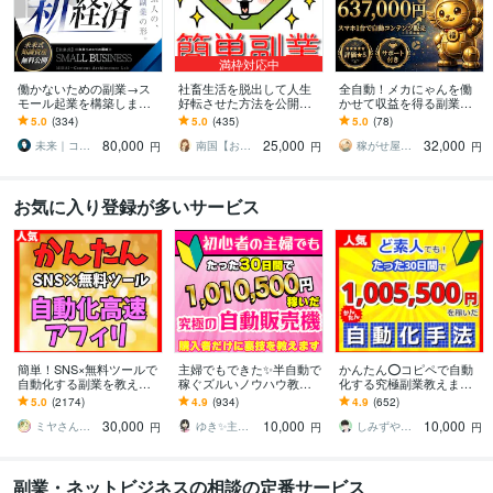
満枠対応中
働かないための副業→ス
社畜生活を脱出して人生
全自動！メカにゃんを働
モール起業を構築します
好転させた方法を公開し
かせて収益を得る副業教
初心者から個別伴走｜長
ます ツールで自動化→底
えます スマホ１台｜超初
5.0
(334)
5.0
(435)
5.0
(78)
期で回るビジネスづくり
辺人生から解放されて理
心者向け｜放置型副業｜
80,000
25,000
32,000
と実務AIスキル
想の生活♪
自動コンテンツ販売
未来｜コンテンツ起業ラボ
南国【おうち副業で月収100万】
稼がせ屋まさる｜プロマーケター｜２冠達成
円
円
円
お気に入り登録が多いサービス
簡単！SNS×無料ツールで
主婦でもできた✨半自動で
かんたん⭕️コピペで自動
自動化する副業を教えま
稼ぐズルいノウハウ教え
化する究極副業教えます
す 【マンツーマンサポー
ます 3ステップで作成可
超ずるい⚠️スキル経験ゼ
5.0
(2174)
4.9
(934)
4.9
(652)
ト】3ステップ作業！仕組
能！ほぼ放置で稼ぐ前代
ロでもできる新世代の手
30,000
10,000
10,000
みを増産で加速化
未聞のおすすめ副業！
法【超入門編】
ミヤさん【ネットで月収450万円達成】
ゆき✨主婦でも月収100万円✨
しみずや＠自動化月収100万円
円
円
円
副業・ネットビジネスの相談の定番サービス