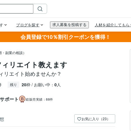
会員登録で10％割引クーポンを獲得！
用・副業の相談）
フィリエイト教えます
フィリエイト始めませんか？
件
20
枠 / お願い中：
0
人
残り
いサポート
総販売実績：
88件
想
お気に入り（23）