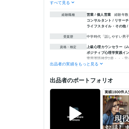
すべて見る
営業 / 個人営業
経験年数 
経験職種
コンサルタント / リサー
ライフスタイル・その他 /
中学時代「話しやすい男子
受賞歴
上級心理カウンセラー（J
資格・検定
ポジティブ心理学実践イン
実用英語検定2級・・・完
出品者の実績をもっと見る
一級探偵調査士検定
取得
探偵業務管理者検定
取得
自動車免許・・・よくド
出品者のポートフォリオ
悩み相談・カウンセリン
得意分野
恋愛・浮気・不倫