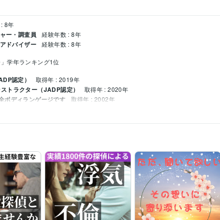
: 8年
チャー・調査員
経験年数 : 8年
 アドバイザー
経験年数 : 8年
」学年ランキング1位
ADP認定）
取得年 : 2019年
ストラクター（JADP認定）
取得年 : 2020年
全ボディランゲージです
取得年 : 2002年
年 : 2015年
年 : 2018年
ライブに行きます
取得年 : 2009年
グ
浮気、不倫・誰にも言えない恋愛相談0円～
うつ病・パニック障害の電話相談