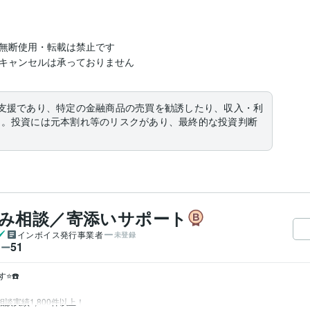
無断使用・転載は禁止です

支援であり、特定の金融商品の売買を勧誘したり、収入・利
ん。投資には元本割れ等のリスクがあり、最終的な投資判断
悩み相談／寄添いサポート
インボイス発行事業者
未登録
51
ワー
️
