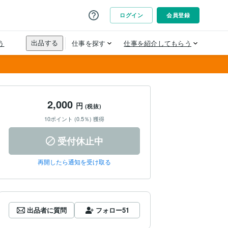
2,000
円
(税抜)
10ポイント (0.5％) 獲得
受付休止中
再開したら通知を受け取る
出品者に質問
フォロー
51