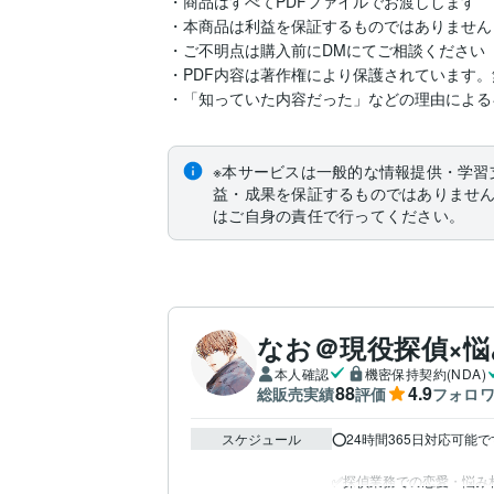
・商品はすべてPDFファイルでお渡しします

・本商品は利益を保証するものではありません

・ご不明点は購入前にDMにてご相談ください

・PDF内容は著作権により保護されています。
※本サービスは一般的な情報提供・学習
益・成果を保証するものではありませ
はご自身の責任で行ってください。
なお＠現役探偵×
本人確認
機密保持契約(NDA)
88
4.9
総販売実績
評価
フォロ
スケジュール
⭕️24時間365日対応可能です⭐️☎