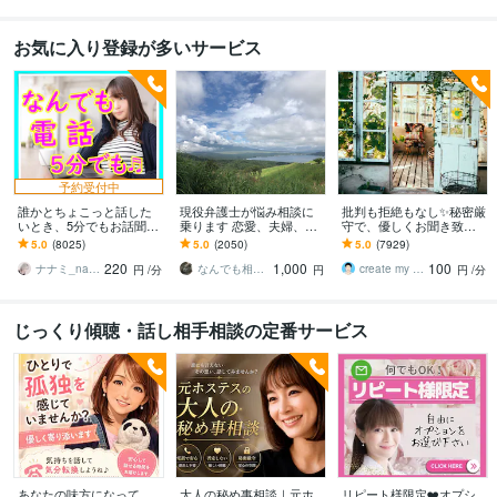
お気に入り登録が多いサービス
予約受付中
誰かとちょこっと話した
現役弁護士が悩み相談に
批判も拒絶もなし✨秘密厳
いとき、5分でもお話聞き
乗ります 恋愛、夫婦、学
守で、優しくお聞き致し
ます 疲れた～、でもカウ
校、会社、お金，単なる
ます ✨お試し１分から✨
5.0
(8025)
5.0
(2050)
5.0
(7929)
ンセリングじゃない、な
愚痴など何でもOK！
違うかな？と思ったら途
220
1,000
100
んとなく雑談聞いて～
中で切って構いません
ナナミ_nanami
なんでも相談員
create my life
円
/分
円
円
/分
じっくり傾聴・話し相手相談の定番サービス
あなたの味方になって、
大人の秘め事相談｜元ホ
リピート様限定❤️オプシ