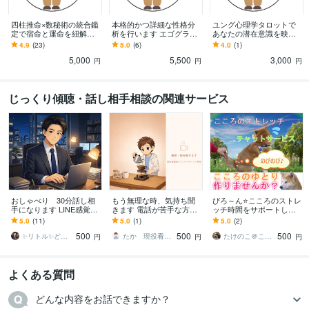
四柱推命×数秘術の統合鑑
本格的かつ詳細な性格分
ユング心理学タロットで
定で宿命と運命を紐解き
析を行います エゴグラム
あなたの潜在意識を映し
ます 四柱推命×数秘術で紐
と独自分析で本格的かつ
ます 脳内のモヤモヤを言
4.9
(23)
5.0
(6)
4.0
(1)
解く、あなたが今世で輝
詳細な性格分析を行いま
語化し、進むべき道を明
5,000
5,500
3,000
くための絶対ルール
す。
確にします
円
円
円
じっくり傾聴・話し相手相談の関連サービス
おしゃべり 30分話し相
もう無理な時、気持ち聞
びろ～ん⭐️こころのストレ
手になります LINE感覚
きます 電話が苦手な方も
ッチ時間をサポートしま
【悩み 相談 愚痴 雑
安心｜24時間チャット相
す 頭の中がグルグル⭐️チ
5.0
(11)
5.0
(1)
5.0
(2)
談 のろけ】
談
ャットで”こころのゆと
500
500
500
り”作りましょ♪
✨リトル✨どうする家
たか 現役看護師
たけのこ＠こころの地図屋
円
円
円
よくある質問
どんな内容をお話できますか？