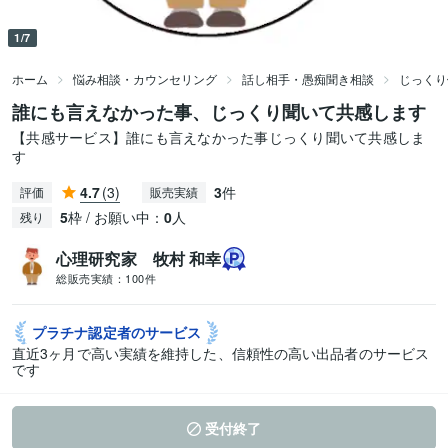
1/7
ホーム
悩み相談・カウンセリング
話し相手・愚痴聞き相談
じっくり
誰にも言えなかった事、じっくり聞いて共感します
【共感サービス】誰にも言えなかった事じっくり聞いて共感しま
す
4.7
(3)
3
件
評価
販売実績
5
枠 / お願い中：
0
人
残り
心理研究家 牧村 和幸
総販売実績：
100件
プラチナ認定者の
サービス
直近3ヶ月で高い実績を維持した、信頼性の高い出品者のサービス
です
受付終了