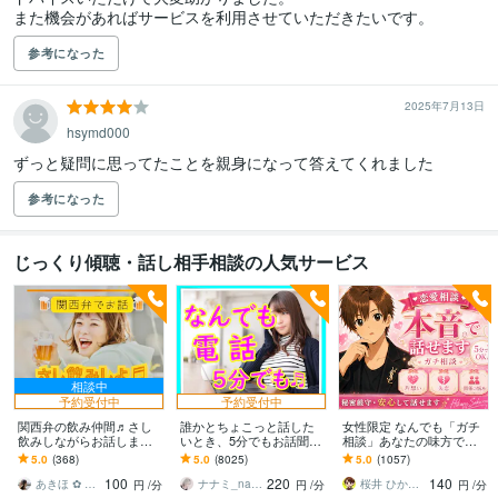
また機会があればサービスを利用させていただきたいです。
参考になった
2025年7月13日
hsymd000
ずっと疑問に思ってたことを親身になって答えてくれました
参考になった
じっくり傾聴・話し相手相談の人気サービス
相談中
予約受付中
予約受付中
関西弁の飲み仲間♬さし
誰かとちょこっと話した
女性限定 なんでも「ガチ
飲みしながらお話します
いとき、5分でもお話聞き
相談」あなたの味方で話
何となく話したい✨酔った
ます 疲れた～、でもカウ
ます 男性目線で、あなた
5.0
(368)
5.0
(8025)
5.0
(1057)
時のいい気分のまま⭐︎お話
ンセリングじゃない、な
の恋の“答え”を言葉にしま
100
220
140
しましょう
んとなく雑談聞いて～
す。
あきほ ✿ 元気を届ける関西女子✨
ナナミ_nanami
桜井 ひかる｜経験豊富の恋愛相談室
円
/分
円
/分
円
/分