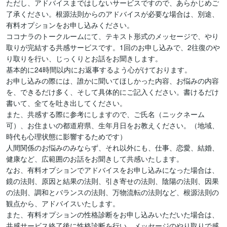
ただし、アドバイスまではしないサービスですので、あらかじめご
了承ください。根源法則からのアドバイスが必要な場合は、別途、
有料オプションをお申し込みください。

ココナラのトークルームにて、テキスト形式のメッセージで、やり
取りが完結する共感サービスです。1回のお申し込みで、2往復のや
り取りを行い、じっくりとお話をお聞きします。

基本的に24時間以内にお返事するよう心がけております。

お申し込みの際には、誰かに聞いてほしかった内容、お悩みの内容
を、できるだけ多く、そして具体的にご記入ください。書けるだけ
書いて、全てを吐き出してください。

また、共感する際に参考にしますので、ご氏名（ニックネーム
可）、お住まいの都道府県、生年月日をお教えください。（地域、
時代も心理状態に影響するためです）

人間関係のお悩みのみならず、それ以外にも、仕事、恋愛、結婚、
健康など、広範囲のお話をお聞きして共感いたします。

なお、有料オプションでアドバイスをお申し込みになった場合は、
鏡の法則、原因と結果の法則、引き寄せの法則、陰陽の法則、因果
の法則、調和とバランスの法則、万物流転の法則など、根源法則の
観点から、アドバイスいたします。

また、有料オプションの性格診断をお申し込みいただいた場合は、
共感サービス終了後に性格診断を行い、メッセージのやり取りで感