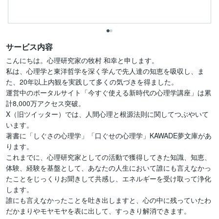
サービス内容
こんにちは。心理研究家の牧村 和幸と申します。

私は、心理学と東洋哲学を深く学んで先人達の知恵を吸収し、ま
た、20年以上内観を実践して多くの気づきを得ました。

運営中のポータルサイト「今すぐ使える新時代の心理学講座」は累
計8,000万アクセス突破。

X（旧ツイッター）では、人間心理と根源法則に関してつぶやいて
います。

著書に「しぐさの心理学」「口ぐせの心理学」KAWADE夢文庫があ
ります。

これまでに、心理研究家としての活動で獲得してきた知識、知恵、
体験、経験を基盤として、あなたの人生において誰にも言えなかっ
たことをじっくりお聞きして共感し、エネルギーを受け取って浄化
します。

誰にも言えなかったことを吐き出しますと、心の中に残っていたわ
だかまりやモヤモヤを表に出して、すっきり解消できます。
