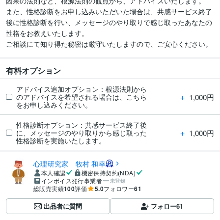
因果の法則など、根源法則の観点から、アドバイスいたします。

また、性格診断をお申し込みいただいた場合は、共感サービス終了
後に性格診断を行い、メッセージのやり取りで感じ取ったあなたの
性格をお教えいたします。

ご相談にて知り得た秘密は厳守いたしますので、ご安心ください。
有料オプション
アドバイス追加オプション：根源法則から
＋
1,000円
のアドバイスを希望される場合は、こちら
をお申し込みください。
性格診断オプション：共感サービス終了後
＋
1,000円
に、メッセージのやり取りから感じ取った
性格診断を実施いたします。
心理研究家 牧村 和幸
本人確認
機密保持契約(NDA)
インボイス発行事業者
未登録
総販売実績
100
評価
5.0
フォロワー
61
出品者に質問
フォロー
61