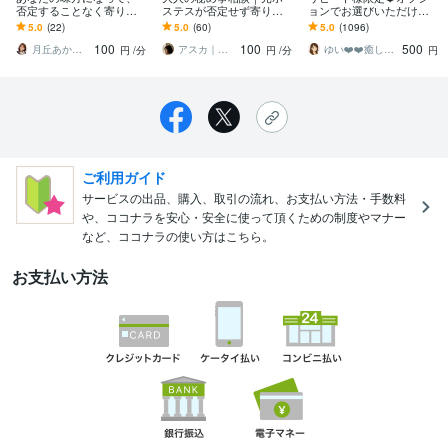
否定することなく寄り添
ステスが否定せず寄り添
ョンでお選びいただけま
います ちょっと不安な時
います 世間の常識では測
す ✅ 2回目からご利用可
5.0
(22)
5.0
(60)
5.0
(1096)
や、寂しい時、愚痴でも
れない恋や過去。一切の
能(※問合せ＆質問可能)
100
100
500
雑談でも！話してみてね
偏見なしで伺います。
月丘あかり⭐︎あなたの心の救急箱
アスカ｜ひとり時間を彩る聴くプロ
ゆい❤️❤️癒しの心友
円
/分
円
/分
円
ご利用ガイド
サービスの出品、購入、取引の流れ、お支払い方法・手数料
や、ココナラを安心・安全に使って頂くための制度やマナー
など、ココナラの使い方はこちら。
お支払い方法