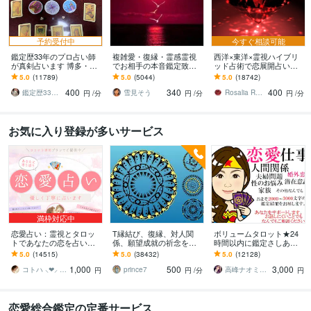
予約受付中
今すぐ相談可能
鑑定歴33年のプロ占い師
複雑愛・復縁・霊感霊視
西洋×東洋×霊視ハイブリ
が真剣占います 博多・廓
でお相手の本音鑑定致し
ッド占術で恋展開占いま
屋の純血統占い祈願師
ます 降りて来た言葉をそ
す 恋の現状・進展❤️お相
5.0
(11789)
5.0
(5044)
5.0
(18742)
雷鳥
のままお伝えします。
手の本心に迫ります
400
340
400
鑑定歴33年のプロ占い師 雷鳥
雪見そう
Rosalia Rubino
円
/分
円
/分
円
/分
お気に入り登録が多いサービス
満枠対応中
恋愛占い：霊視とタロッ
T縁結び、復縁、対人関
ボリュームタロット★24
トであなたの恋を占いま
係、願望成就の祈念を承
時間以内に鑑定さしあげ
す 復縁・片想い・複雑
ります 対象者の思いと状
ます 3000文字以上の鑑定
5.0
(14515)
5.0
(38432)
5.0
(12128)
愛・夫婦問題…お悩みに
況、対象者との対話、祈
★希望者のみ一部カード
1,000
500
3,000
優しく寄り添います♡
念
開示サービスあり
コトハ ⸜❤︎⸝ 新サービス提供開始✨️
prince7
高峰ナオミ タロット占い師
円
円
/分
円
恋愛総合鑑定の定番サービス