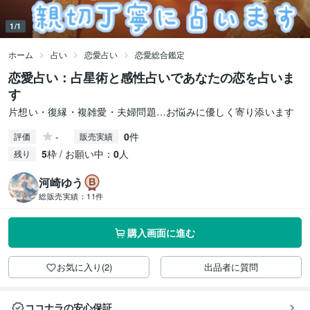
1/1
ホーム
占い
恋愛占い
恋愛総合鑑定
恋愛占い：占星術と感性占いであなたの恋を占いま
す
片想い・復縁・複雑愛・夫婦問題…お悩みに優しく寄り添います
-
0
件
評価
販売実績
5
枠 / お願い中：
0
人
残り
河崎ゆう
総販売実績：
11件
購入画面に進む
お気に入り(2)
出品者に質問
ココナラの安心保証