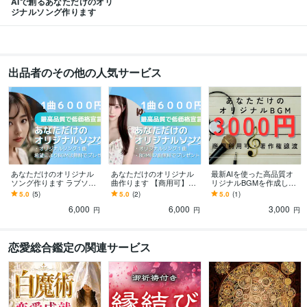
AIで創るあなただけのオリ
ジナルソング作ります
出品者のその他の人気サービス
あなただけのオリジナル
あなただけのオリジナル
最新AIを使った高品質オ
ソング作ります ラブソン
曲作ります 【商用可】ア
リジナルBGMを作成しま
グ!アニメソング!記念日ソ
イドルソング等も作れま
す マスタリング処理で、
5.0
(5)
5.0
(2)
5.0
(1)
ング！アイドルソング等
す。
高品質なBGMをお届けし
6,000
6,000
3,000
に
ます。
円
円
円
恋愛総合鑑定の関連サービス