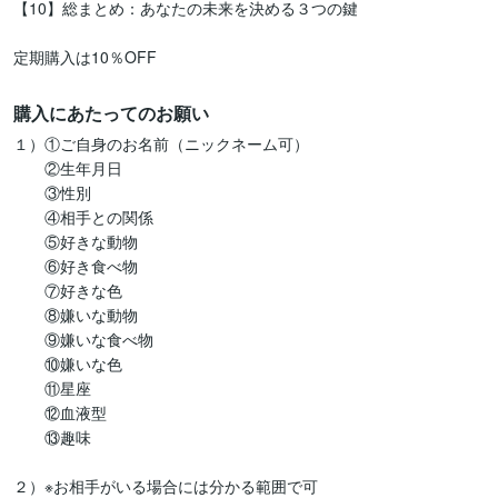
【10】総まとめ：あなたの未来を決める３つの鍵

定期購入は10％OFF
購入にあたってのお願い
１）①ご自身のお名前（ニックネーム可）

　　②生年月日

　　③性別

　　④相手との関係

　　⑤好きな動物

　　⑥好き食べ物

　　⑦好きな色

　　⑧嫌いな動物

　　⑨嫌いな食べ物

　　⑩嫌いな色

　　⑪星座

　　⑫血液型

　　⑬趣味

２）※お相手がいる場合には分かる範囲で可
