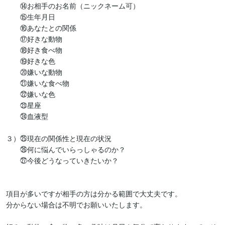
　　⑭お相手のお名前（ニックネーム可）

　　⑮生年月日

　　⑯あなたとの関係

　　⑰好きな動物

　　⑱好き食べ物 

　　⑲好きな色

　　⑳嫌いな動物

　　㉑嫌いな食べ物

　　㉒嫌いな色

　　㉓星座

　　㉔血液型

３）㉕現在の関係性と現在の状況

　　㉖何に悩んでいらっしゃるのか？

　　㉗今後どうなっていきたいか？

項目が多いですが相手の方は分かる範囲で大丈夫です。

分からない場合は不明でお願いいたします。
