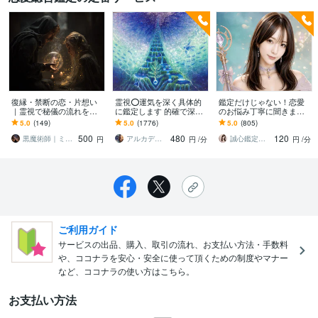
復縁・禁断の恋・片想い
霊視⭕️運気を深く具体的
鑑定だけじゃない！恋愛
｜霊視で秘儀の流れを結
に鑑定します 的確で深い
のお悩み丁寧に聞きます
びます 必ず結ばれたいと
霊視☆心を読み解く圧倒
高次元チャネリングであ
5.0
(149)
5.0
(1776)
5.0
(805)
強く願う方限定の叶わぬ
的情報量☆悩みの根拠解
なたに必要なメッセージ
500
480
120
恋を動かす「秘儀鑑定」
明
を届けます
黒魔術師｜ミレイ
アルカディア
誠心鑑定士❤️Luna ルナ
円
円
/分
円
/分
ご利用ガイド
サービスの出品、購入、取引の流れ、お支払い方法・手数料
や、ココナラを安心・安全に使って頂くための制度やマナー
など、ココナラの使い方はこちら。
お支払い方法