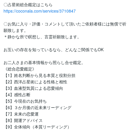
https://coconala.com/services/3710847
〇お気に入り・評価・コメントして頂いたご依頼者様には無償で祈
願致します。

＊静かな所で瞑想し、言霊祈願致します。

お互いの存在を知っているなら、どんなご関係でもOK

お二人さまの基本情報から照らし合せ鑑定。

《総合恋愛鑑定》

【1】姓名判断から見る本質と役割分担

【2】西洋占星術による性格と相性

【3】血液型気質による恋愛傾向

【4】感性占断

【5】今現在のお気持ち

【6】３か月後の近未来リーディング

【7】未来の恋愛運

【8】開運アドバイス

【9】全体傾向（本質リーディング）
