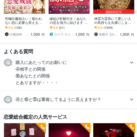
満枠対応中
究極白魔術占い｜報われ
縁結び祈願付き｜あなた
神霊力霊視にて愛しい人
ない恋に必要な答えを伝
の恋を強力に結びます 霊
の気持ちを丸裸にします
えます 復縁・片思い・複
視鑑定＆恋愛成就を願う
【鑑定歴24年】どんな状
5.0
(126)
5.0
(31)
5.0
(1509)
雑恋愛｜あの人の本音と
特別ご祈祷付きです
況だろうと幸せな運命を
1,000
1,000
1,000
成就への道を導きます
貴方へ
白魔術師 ミカエル
カイラ サイキック ミディアム ヒーラー
悠覇天【白魔術縁結び】
円
円
円
よくある質問
購入にあたってのお願いに

④相手との関係

⑯あなたとの関係

とありますが・・・・
④と⑯と㉕は重複してるように見えますが？
恋愛総合鑑定の人気サービス