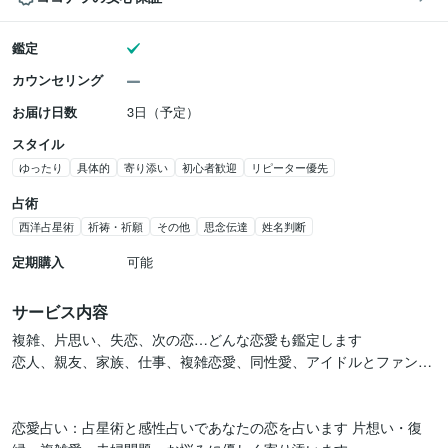
鑑定
カウンセリング
お届け日数
3日（予定）
スタイル
ゆったり
具体的
寄り添い
初心者歓迎
リピーター優先
占術
西洋占星術
祈祷・祈願
その他
思念伝達
姓名判断
定期購入
可能
サービス内容
複雑、片思い、失恋、次の恋…どんな恋愛も鑑定します

恋人、親友、家族、仕事、複雑恋愛、同性愛、アイドルとファン…

恋愛占い：占星術と感性占いであなたの恋を占います 片想い・復