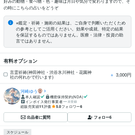
好みの動物・食べ物・色・趣味は月日や気分で変わりますので、そ
の時にこちらの占いをどうぞ
※鑑定・祈祷・施術の結果は、ご自身で判断いただくため
の参考としてご活用ください。効果や成就、特定の結果
を保証するものではありません。医療・法律・投資の助
言ではありません。
有料オプション
言霊祈祷(神田神社・渋谷氷川神社・花園神
＋
3,000円
社の何れかで行います)
河崎ゆう
本人確認
機密保持契約(NDA)
インボイス発行事業者
未登録
総販売実績
11
評価
5.0
フォロワー
6
出品者に質問
フォロー
6
スケジュール