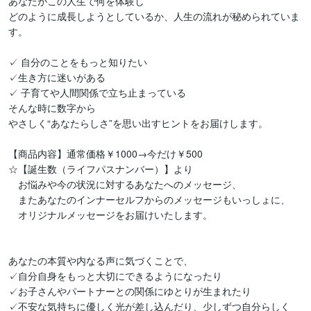
あなたがこの人生で何を体験し

どのように成長しようとしているか、人生の流れが秘められていま
す。

✓ 自分のことをもっと知りたい

✓生き方に迷いがある

✓ 子育てや人間関係で立ち止まっている

そんな時に数字から

やさしく“あなたらしさ”を思い出すヒントをお届けします。

【商品内容】通常価格￥1000→今だけ￥500

☆【誕生数（ライフパスナンバー）】より

　お悩みや今の状況に対するあなたへのメッセージ、

　またあなたのインナーセルフからのメッセージもいっしょに、

　オリジナルメッセージをお届けいたします。

あなたの本質や内なる声に気づくことで、

✓自分自身をもっと大切にできるようになったり

✓お子さんやパートナーとの関係にゆとりが生まれたり

✓不安な気持ちに優しく光が差し込んだり、少しずつ自分らしく
