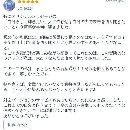
2025年7月24日
SORA221
特にオリジナルメッセージの

「自分らしく輝きたい、人に依存せず自分の力で未来を切り開きた
い」という言葉が本当に響きました。

私の心の奥底には、組織に所属して動くのではなく、自分でゼロイ
チで作り上げて道を切り開くという思いがずっとあったんだなぁ
と。

すごく大変だけど楽しみながら頑張ってこれたのは、この冒険的な
ワクワクが私は、大好きなんだと改めて気づかされました。

この一年の私は、まさしくその言葉通り！！それを振り返ることが
できて、嬉しかったです。

欲を言えば、文章だけじゃなくて直接お話しながら伝えてもらえた
ら、もっと心に染みるんじゃないかなと思います♪

対面バージョンのサービスもあったらいいのになぁと感じました。

これまでの自分と向き合えて、今の自分を肯定してもらえたような
体験ができて、本当に感謝しています！

ありがとうございました！
参考になった