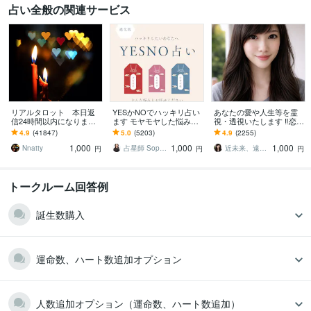
占い全般の関連サービス
リアルタロット 本日返
YESかNOでハッキリ占い
あなたの愛や人生等を霊
信24時間以内になります
ます モヤモヤした悩みを
視・透視いたします ‼️恋
❤︎タイトルをご確認くださ
ハッキリ答えを出したい
愛、複雑な恋愛、仕事、
4.9
(41847)
5.0
(5203)
4.9
(2255)
い❤︎
方へ
人間関係/上げ下げ鑑定無
1,000
1,000
1,000
し‼️
Nnatty
占星師 Sophia
近未来、遠未来を霊透視！！占い師 紗理奈
円
円
円
トークルーム回答例
誕生数購入
運命数、ハート数追加オプション
人数追加オプション（運命数、ハート数追加）