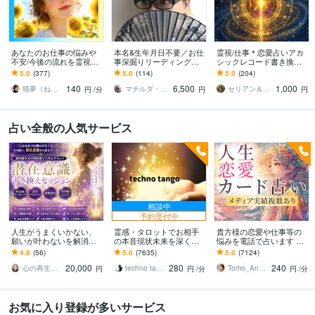
あなたのお仕事の悩みや
本名&生年月日不要／お仕
霊視/仕事＊恋愛占いアカ
不安/今後の流れを霊視し
事深掘りリーディングし
シックレコード書き換え
ます 就職/転職/適職/天職/
ます ビジネスに関するモ
ます ご懐妊報告多数※恋愛
5.0
(377)
5.0
(114)
5.0
(204)
職場の人間関係の流れを
ヤモヤを軽くしたい方
＊子宝＊不倫＊転職占い※
140
6,500
1,000
丁寧に視ます
に チャネリング＆霊視
人生全般
猫夢（ねむ）スピリチュアルカウンセラー
マチルダ・オキナワ
セリアン＆ソル中央太陽
円
/分
円
円
占い全般の人気サービス
相談中
予約受付中
人生がうまくいかない、
霊感・タロットでお相手
貴方様の恋愛や仕事等の
願いが叶わないを解消し
の本音現状未来を深く視
悩みを電話で占います タ
ます 現実を変えるために
ます 恋愛・仕事・家族・
ロットカード、オラクル
4.8
(56)
5.0
(7635)
5.0
(7124)
努力したのに、自力では
人間関係の本質を見抜き
カード、ルノルマンカー
20,000
280
240
もう無理と感じている
スピード解決へ
ドを使用します
心の再生セラピスト YASUKO
techno tango
Tomo_Angel7
円
円
/分
円
/分
お気に入り登録が多いサービス