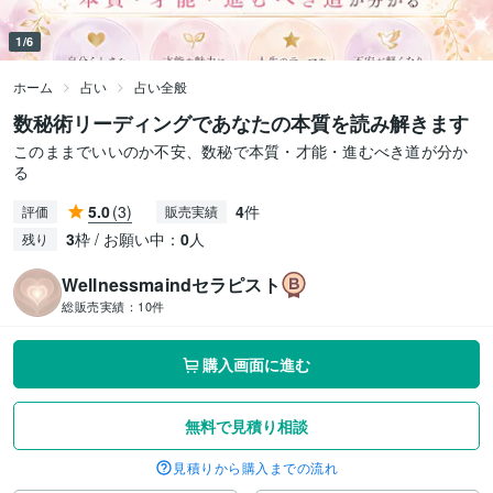
1/6
ホーム
占い
占い全般
数秘術リーディングであなたの本質を読み解きます
このままでいいのか不安、数秘で本質・才能・進むべき道が分か
る
5.0
(3)
4
件
評価
販売実績
3
枠 / お願い中：
0
人
残り
Wellnessmaindセラピスト
総販売実績：
10件
購入画面に進む
無料で見積り相談
見積りから購入までの流れ