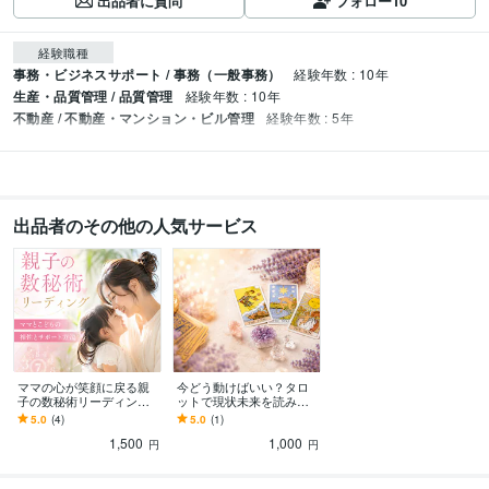
出品者に質問
フォロー
10
経験職種
事務・ビジネスサポート / 事務（一般事務）
経験年数 : 10年
生産・品質管理 / 品質管理
経験年数 : 10年
不動産 / 不動産・マンション・ビル管理
経験年数 : 5年
出品者のその他の人気サービス
ママの心が笑顔に戻る親
今どう動けばいい？タロ
子の数秘術リーディング
ットで現状未来を読み解
します 子育てに悩むマ
きます 恋愛・仕事・人間
5.0
(4)
5.0
(1)
マ】親子の才能と相性が
関係の迷いに。次の一歩
1,500
1,000
分かる数秘でイライラ軽
を具体的にお伝えします
円
円
減