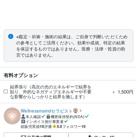
※鑑定・祈祷・施術の結果は、ご自身で判断いただくため
の参考としてご活用ください。効果や成就、特定の結果
を保証するものではありません。医療・法律・投資の助
言ではありません。
有料オプション
結界張り（高次の光のエネルギーで結界を
＋
1,500円
貼り、外的なネガティブエネルギーや不要
な影響からしっかりと結界を施します）
Wellnessmaindセラピスト
本人確認
機密保持契約(NDA)
インボイス発行事業者
総販売実績
10
評価
5.0
フォロワー
10