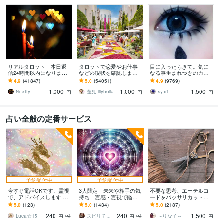
リアルタロット 本日返
タロットで恋愛やお仕事
目に入ったらきて。気に
信24時間以内になります
などの現状を確認します
なる事生まれつきの力で
❤︎タイトルをご確認くださ
アドバイスもしっかりお
視ます 視ましょう恋愛や
4.9
(41847)
5.0
(54051)
4.9
(9769)
い❤︎
届けしますので安心して
仕事などこの先など
1,000
1,000
1,500
ください♡
Nnatty
蓮見 lilyholic
syuri
円
円
円
占い全般の定番サービス
予約受付中
予約受付中
今すぐ電話OKです。霊視
3人限定 未来や相手の気
不要な思考、エーテルコ
で、アドバイスします 相
持ち 霊感・霊視で鑑定
ードをバッサリカットし
手の本音・気持ち・仕事•
ます 復縁・片想い・出逢
ます ☆不安・モヤモヤ・
5.0
(123)
5.0
(1434)
5.0
(2187)
人間関係など気になるこ
い・結婚・夫婦関係
依存・執着・イライラ・
240
240
1,500
とを視ます
色々丁寧に視ます
手放しましょう☆
Luca☆15
スピリチャルカウンセラー アイリス綾
～りな子～
円
/分
円
/分
円