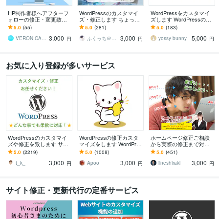
HP制作者様へアフターフ
WordPressのカスタマイ
WordPressをカスタマイ
ォローの修正・変更致し
ズ・修正します ちょっと
ズします WordPressのこ
ます ホームページの修
ここ修正して欲しい！な
とならお任せください
5.0
(55)
5.0
(281)
5.0
(183)
正・変更・追加等にご利
ど。
3,000
3,000
5,000
用ください。
VERONICA（ヴェロニカ）
ふくっち＠Coding（Design）
yossy bunny
円
円
円
お気に入り登録が多いサービス
WordPressのカスタマイ
WordPressの修正カスタ
ホームページ修正ご相談
ズや修正を致します サイ
マイズをします WordPres
から実際の修正まで対応
トのカスタマイズ・レイ
sのカスタマイズ・修正お
します もう一人のスタッ
5.0
(2219)
5.0
(1008)
5.0
(451)
アウト変更致します
手伝い！
フとして活用！WordPres
3,000
3,000
3,000
sにも対応！
t_k_
Apoo
iineshiraki
円
円
円
サイト修正・更新代行の定番サービス