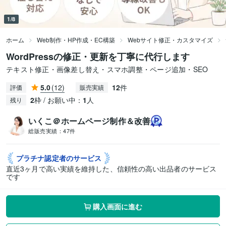
1/8
ホーム
Web制作・HP作成・EC構築
Webサイト修正・カスタマイズ
WordPressの修正・更新を丁寧に代行します
テキスト修正・画像差し替え・スマホ調整・ページ追加・SEO
5.0
(12)
12
件
評価
販売実績
2
枠 / お願い中：
1
人
残り
いくこ＠ホームページ制作＆改善
総販売実績：
47件
プラチナ認定者の
サービス
直近3ヶ月で高い実績を維持した、信頼性の高い出品者のサービス
です
購入画面に進む