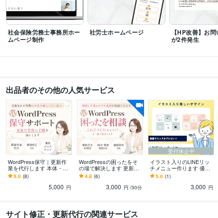
社会保険労務士事務所ホー
社労士ホームページ
【HP改善】お問
ムページ制作
が2件発生
出品者のその他の人気サービス
受付休止中
WordPress保守｜更新作
WordPressの困ったをそ
イラスト入りのLINEリッ
業を代行します 本体・テ
の場で解決します 更新・
チメニュー作ります 優し
ーマ・プラグイン更新＋
設定・SEOも相談OK｜初
いデザイン＆設置マニュ
5.0
(8)
4.8
(6)
5.0
(1)
バックアップ、PHPは別
心者歓迎
アルプレゼント
5,000
3,000
3,000
途
円
円
/30分
円
サイト修正・更新代行の関連サービス