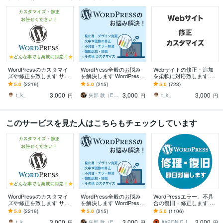
WordPressのカスタマイ
WordPress全般のお悩み
Webサイトの修正・追加
ズや修正を致します サイ
を解決します WordPress
を柔軟に対応致します 静
トのカスタマイズ・レイ
の修正、カスタマイズ、
的サイトや外部プラット
5.0
(2219)
5.0
(215)
5.0
(723)
アウト変更致します
問題解決などお任せ！
フォームなどの修正をお
3,000
3,000
3,000
手伝いします。
t_k_
矢部 敦（Edel Hearts）
t_k_
円
円
円
このサービスを見た人はこちらもチェックしています
WordPressのカスタマイ
WordPress全般のお悩み
WordPressエラー、不具
ズや修正を致します サイ
を解決します WordPress
合の復旧・修正します ワ
トのカスタマイズ・レイ
の修正、カスタマイズ、
ードプレスログイン、マ
5.0
(2219)
5.0
(215)
5.0
(1106)
アウト変更致します
問題解決などお任せ！
ルウェア、サイトエラー
3,000
3,000
3,000
改善を即日対応
t_k_
矢部 敦（Edel Hearts）
AirPONIC JOHN（ジョン）
円
円
円