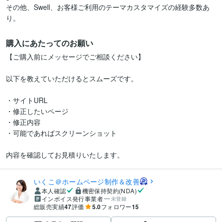
その他、Swell、お客様ご利用のテーマカスタマイズの経験多数あ
り。
購入にあたってのお願い
【ご購入前にメッセージでご相談ください】

以下を教えていただけるとスムーズです。

・サイトURL

・修正したいページ

・修正内容

・可能であればスクリーンショット

内容を確認してお見積りいたします。
いくこ＠ホームページ制作＆改善
本人確認
機密保持契約(NDA)
インボイス発行事業者
未登録
総販売実績
47
評価
5.0
フォロワー
15