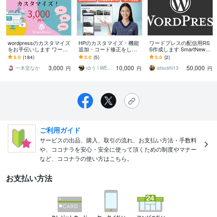
wordpressのカスタマイズ
HPのカスタマイズ・機能
ワードプレスの配信用RS
をお手伝いします ワード
追加・コード修正をしま
S作成します SmartNew
プレス初心者の方のため
す 表示崩れ・デザイン調
s、LINEニュース等配信用
5.0
(184)
5.0
(5)
5.0
(2)
に、お困りの部分を変更
整・機能追加もおまかせ
RSS作成します
3,000
10,000
50,000
します
ください
一木堂なか
ゆう l WEB開発からマーケまで一貫
atsushi13
円
円
円
ご利用ガイド
サービスの出品、購入、取引の流れ、お支払い方法・手数料
や、ココナラを安心・安全に使って頂くための制度やマナー
など、ココナラの使い方はこちら。
お支払い方法