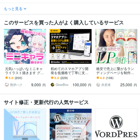
もっと見る
このサービスを買った人がよく購入しているサービス
元気いっぱいなミニキャ
初めてのスマホアプリ開
格安で売上に繋がるラン
ライラスト描きます グッ
発を低価格で丁寧に支援
ディングページを制作し
ズ/動画/スタンプ/などに
します 10日～2週間程度
ます 綺麗なだけじゃない
5.0
(200)
5.0
(229)
4.9
(106)
で作成可能です
訴求力のあるデザインを
9,000
100,000
25,000
全力で提供します
熊伊ハク
GearBox
井原准
円
円
円
サイト修正・更新代行の人気サービス