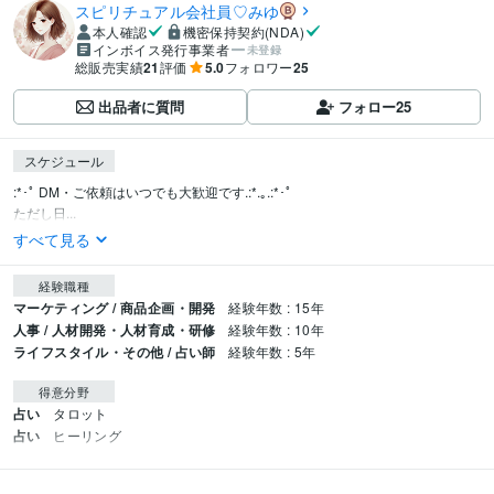
スピリチュアル会社員♡みゆ
本人確認
機密保持契約(NDA)
インボイス発行事業者
未登録
総販売実績
21
評価
5.0
フォロワー
25
出品者に質問
フォロー
25
スケジュール
:*･ﾟ DM・ご依頼はいつでも大歓迎です.:*.｡.:*･ﾟ

ただし日...
すべて見る
経験職種
マーケティング / 商品企画・開発
経験年数 : 15年
人事 / 人材開発・人材育成・研修
経験年数 : 10年
ライフスタイル・その他 / 占い師
経験年数 : 5年
得意分野
占い
タロット
占い
ヒーリング