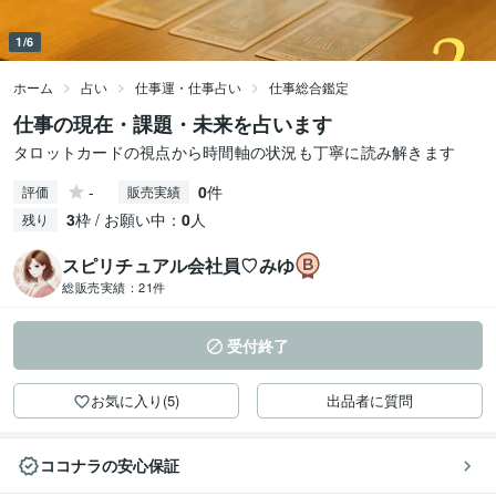
1/6
ホーム
占い
仕事運・仕事占い
仕事総合鑑定
仕事の現在・課題・未来を占います
タロットカードの視点から時間軸の状況も丁寧に読み解きます
-
0
件
評価
販売実績
3
枠 / お願い中：
0
人
残り
スピリチュアル会社員♡みゆ
総販売実績：
21件
受付終了
お気に入り(5)
出品者に質問
ココナラの安心保証