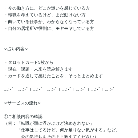
・今の働き方に、どこか迷いを感じている方

・転職を考えているけど、まだ動けない方

・向いている仕事が、わからなくなっている方

・自分の居場所や役割に、モヤモヤしている方

⚪︎占い内容⚪︎

・タロットカード3枚から

・現在・課題・未来を読み解きます

・カードを通して感じたことを、そっとまとめます

.｡.:･ﾟ＋.｡.:･ﾟ＋.｡.:･ﾟ＋.｡.:･ﾟ＋.｡.:･ﾟ＋.｡.:･ﾟ＋.｡.:･ﾟ＋.｡.:･ﾟ

⚪︎サービスの流れ⚪︎

①ご相談内容の確認

（例：「転職が頭に浮かぶけど決めきれない」

　　　「仕事はしてるけど、何か足りない気がする」など、

　　　　今の気持ちをそのまま教えてください）
