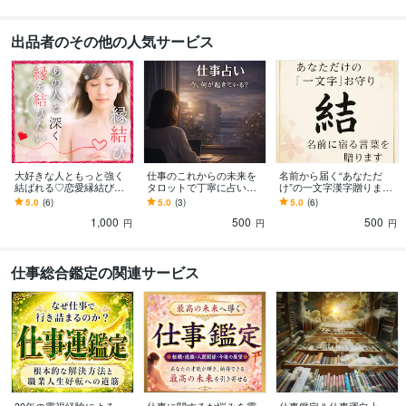
出品者のその他の人気サービス
大好きな人ともっと強く
仕事のこれからの未来を
名前から届く“あなただ
結ばれる♡恋愛縁結びを
タロットで丁寧に占いま
け”の一文字漢字贈ります
します 縁結び/波動調整/ス
す 職場/人間関係/転職/適
一生そばに置きたい、あ
5.0
(6)
5.0
(3)
5.0
(6)
ピ/片思い/復縁/想い届け
職/ストレス/タイミング/時
なたのための漢字
1,000
500
500
る/複雑愛
期/悩み
円
円
円
仕事総合鑑定の関連サービス