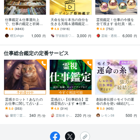
仕事鑑定＆仕事運向上
天命を知り本当の自分を
霊視鑑定！仕事の今後を
で、仕事の鑑定と祈祷を
生きる天職＆適職鑑定し
全て視ます 会社員・就職
します 霊視による仕事鑑
ます AIではない嘘偽りの
前・パート・経営者・復
4.9
(4843)
4.9
(1916)
4.9
(752)
定と仕事運向上の祈祷セ
ないリアル動画で天命に
職・転職・起業・退職
1,000
3,000
6,000
ット
繋がる仕事をしよう
櫻五ohgo
宇宙観音♡白風結唯水
霊能・透視者HAIBARA
円
円
円
仕事総合鑑定の定番サービス
予約受付中
今すぐ相談可能
霊感タロット！あなたの
霊感占い【仕事総合】霊
創始者伝授☆モイラの運
お仕事に関して占います
感霊視占います ★仕事占
命の糸を使い縁結びしま
現職、人間関係、転職・
い★仕事の悩み★人間関
す 人・仕事・お金・運
5.0
(353)
4.9
(314)
5.0
(405)
退職・独立、どちらを選
係★適職★転職★天職★
気・家族の縁結びをし絆
340
220
500
べばいいかなど
使命★
を強めます。
蘭世♡霊感タロット占い師
霊能者 かなえ夢 ✨️人間パワースポット
レモン38
円
/分
円
/分
円