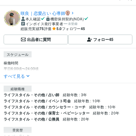
咲良｜恋愛占い 心導師
本人確認
機密保持契約(NDA)
インボイス発行事業者
未登録
総販売実績
75
評価
5.0
フォロワー
45
出品者に質問
フォロー
45
スケジュール
稼働時間

平日6:00頃〜24:00頃
すべて見る
経験職種
ライフスタイル・その他 / 占い師
経験年数 : 3年
ライフスタイル・その他 / イベント司会
経験年数 : 10年
ライフスタイル・その他 / カウンセラー・コーチ
経験年数 : 10年
ライフスタイル・その他 / 保育士・ベビーシッター
経験年数 : 20年
ライフスタイル・その他 / 公務員
経験年数 : 20年
受賞歴
シルバーランク