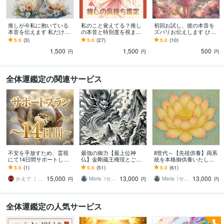
推しが今私に抱いている
私のこと覚えてる？推し
初回お試し、彼の本音を
本音を伝えます 私だけに
の本音と特別度を視ます
ズバリお伝えします ひと
向けられた本音に、心が
「もしかして覚えられて
りで悩む夜に、彼の本音
5.0
(3)
5.0
(27)
5.0
(10)
ほどけていく
る？」推しの本音を読み
という答えをお伝えしま
1,500
1,500
500
解きます
す
円
円
円
全体運鑑定の関連サービス
不安を手放すため、霊視
最強の御力【最上位神
8世代～【先祖供養】両系
にて14日間サポートしま
仏】金剛蔵王権現とご縁
統を本格御供養いたしま
す 恋愛・人間関係・親
結びます 過去・現在・未
す 三十七尊曼荼羅供養｜
5.0
(1)
5.0
(51)
5.0
(61)
子・能力開花の鑑定後の
来を同時に護る唯一の三
カルマ解消・大開運・水
15,000
13,000
13,000
寄り添いサポート
世加護 【期間限定解
子供養・霊的再生
かえで ｜魂と石霊と神霊を結ぶ霊契師
Maria☽セレスティアルマスター
Maria☽セレスティアルマスター
円
円
円
放】
全体運鑑定の人気サービス