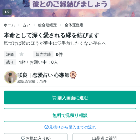
1/2
ホーム
占い
総合運鑑定
全体運鑑定
本命として深く愛される縁を結びます
気づけば彼のほうが夢中に♡手放したくない存在へ
-
0
件
評価
販売実績
1
枠 / お願い中：
0
人
残り
咲良｜恋愛占い 心導師
総販売実績：
75件
購入画面に進む
無料で見積り相談
見積りから購入までの流れ
お気に入り(6)
出品者に質問