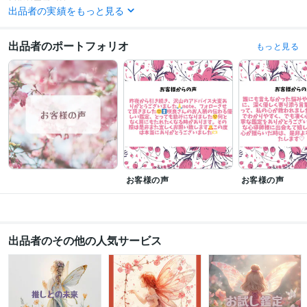
出品者の実績をもっと見る
資格・検定
認定心理士
取得年 : 2014年
出品者のポートフォリオ
もっと見る
保育士
取得年 : 1989年
幼稚園教諭免許
取得年 : 1989年
普通自動車第一種運転免許
取得年 : 1989年
ビジネス・クリエイティブツール
Excel:25年
Google スプレッドシート:2年
Google ドキュメント:2年
PowerPoint:15年
Word:25年
Moneyfoward:1年
ChatGPT:0年
iMovie:3年
Canva:0年
得意分野
お客様の声
お客様の声
占い
霊感タロット占い
悩み相談・カウンセリング
霊感タロット×恋愛カウンセリング
出品者のその他の人気サービス