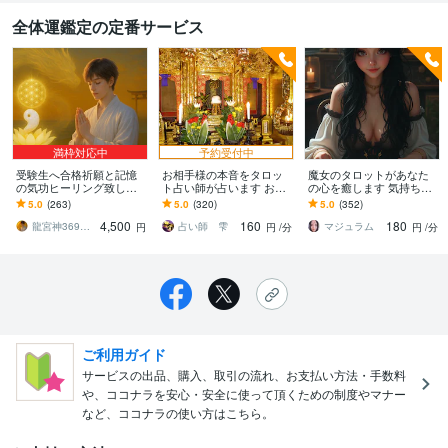
全体運鑑定の定番サービス
満枠対応中
予約受付中
受験生へ合格祈願と記憶
お相手様の本音をタロッ
魔女のタロットがあなた
の気功ヒーリング致しま
ト占い師が占います お相
の心を癒します 気持ちを
す 30日記憶の気功で受験
手様の気持ち、相性、未
声で届けたい。分かりや
5.0
(263)
5.0
(320)
5.0
(352)
生を応援☆親御様も応援
来、改善策など、お答え
すい、モヤモヤをスッキ
4,500
160
180
します！
リへ
龍宮神369叶龍大
占い師 雫
マジュラム
円
円
/分
円
/分
ご利用ガイド
サービスの出品、購入、取引の流れ、お支払い方法・手数料
や、ココナラを安心・安全に使って頂くための制度やマナー
など、ココナラの使い方はこちら。