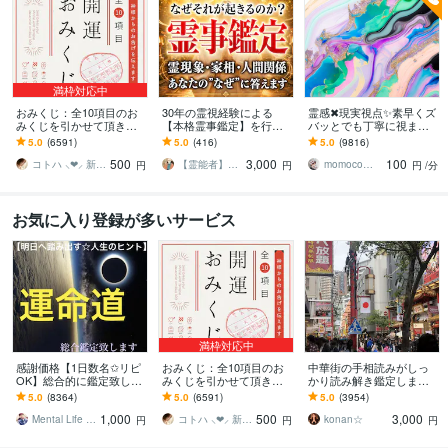
満枠対応中
おみくじ：全10項目のお
30年の霊視経験による
霊感✖現実視点✨素早くズ
みくじを引かせて頂きま
【本格霊事鑑定】を行い
バッとでも丁寧に視ます
す ㊙あなた様がこの先ど
ます 霊現象・家相・家
❣️プロ鑑定師の総合鑑定⭐
5.0
(6591)
5.0
(416)
5.0
(9816)
う進むかの道しるべにな
系・先祖・土地・人間関
お気軽に✨魂をやわらかく
500
3,000
100
さってください！
係・悪縁・因縁・厄払い
かろやかに
コトハ ⸜❤︎⸝ 新サービス提供開始✨️
【霊能者】天晴
momocoママ
円
円
円
/分
お気に入り登録が多いサービス
満枠対応中
感謝価格【1日数名✩リピ
おみくじ：全10項目のお
中華街の手相読みがしっ
OK】総合的に鑑定致しま
みくじを引かせて頂きま
かり読み解き鑑定します
す ✞後悔させません【未
す ㊙あなた様がこの先ど
☆今後10年ほどの流れか
5.0
(8364)
5.0
(6591)
5.0
(3954)
来を良くする✩人生のヒン
う進むかの道しるべにな
ら、良い時期、悪い時期
1,000
500
3,000
ト】アドバイス付
さってください！
もお伝えします
Mental Life Design
コトハ ⸜❤︎⸝ 新サービス提供開始✨️
konan☆
円
円
円