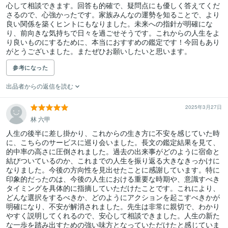
心して相談できます。回答も的確で、疑問点にも優しく答えてくだ
さるので、心強かったです。家族みんなの運勢を知ることで、より
良い関係を築くヒントにもなりました。未来への指針が明確にな
り、前向きな気持ちで日々を過ごせそうです。これからの人生をよ
り良いものにするために、本当におすすめの鑑定です！今回もあり
がとうございました。またぜひお願いしたいと思います。
参考になった
出品者からの返信を読む
2025年3月27日
林 六甲
人生の後半に差し掛かり、これからの生き方に不安を感じていた時
に、こちらのサービスに巡り会いました。長文の鑑定結果を見て、
的中率の高さに圧倒されました。過去の出来事がどのように宿命と
結びついているのか、これまでの人生を振り返る大きなきっかけに
なりました。今後の方向性を見出せたことに感謝しています。特に
印象的だったのは、今後の人生における重要な時期や、意識すべき
タイミングを具体的に指摘していただけたことです。これにより、
どんな選択をするべきか、どのようにアクションを起こすべきかが
明確になり、不安が解消されました。先生は非常に親切で、わかり
やすく説明してくれるので、安心して相談できました。人生の新た
な一歩を踏み出すための強い味方となっていただけたと感じていま