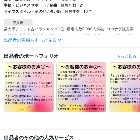
事務・ビジネスサポート / 秘書
経験年数 : 2年
ライフスタイル・その他 / 占い師
経験年数 : 10年
受賞歴
某大手チャット占いランキング1位
鑑定人数2,000人突破
ココナラ販売実
績数100件達成
某芸能事務所オーディション合格
ココナラフォロワー様1
出品者の実績をもっと見る
00人突破
ココナラ販売実績数200件達成
ココナラプラチナランク取得
コ
コナラフォロワー様300人突破
ココナラ販売実績数300件達成
ココナラフ
ォロワー様400人突破
ココナラフォロワー様500人突破
ココナラ販売実績
出品者のポートフォリオ
もっと見る
数400件達成
ココナラフォロワー様600人突破
ココナラフォロワー様700
人突破
ココナラフォロワー様800人突破
ココナラ販売実績数500件達成
ココナラフォロワー様900人突破
ココナラ販売実績数600件達成
ココナラ
フォロワー様1000人突破
ココナラ販売実績数700件達成
得意分野
占い
紫微斗数
四柱推命
数理占術
霊感タロット
紫微斗数タロット
ルノ
ルマンカード
サイキックタロットオラクルカード
エンジェルアンサーオ
ラクルカード
ロマンスエンジェルオラクルカード
セイクレッドデスティ
ニーオラクルカード
転職
就職
仕事
ビジネス
経営
占い
恋愛
運命鑑定
天職
結婚
占い
ソウルズジャーニーレッスンカード
出品者のその他の人気サービス
語学力