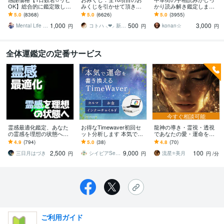
OK】総合的に鑑定致しま
みくじを引かせて頂きま
かり読み解き鑑定します
す ✞後悔させません【未
す ㊙あなた様がこの先ど
☆今後10年ほどの流れか
5.0
(8368)
5.0
(6626)
5.0
(3955)
来を良くする✩人生のヒン
う進むかの道しるべにな
ら、良い時期、悪い時期
1,000
500
3,000
ト】アドバイス付
さってください！
もお伝えします
Mental Life Design
コトハ ⸜❤︎⸝ 新サービス提供開始✨️
konan☆
円
円
円
全体運鑑定の定番サービス
今すぐ相談可能
霊感最適化鑑定、あなた
お得なTimewaver初回セ
龍神の導き・霊視・透視
の霊感を理想の状態へ導
ット分析します 本気で運
であなたの愛・運命を視
きます 霊感をチューニン
命を整える TimeWaver 深
ます 仕事・恋愛・人間関
4.9
(794)
5.0
(38)
4.8
(70)
グし、理想の霊感へ
層最適化セッション
係・人生の流れを龍神の
2,500
9,000
100
力で鑑定していきます
三日月はづき
シイピアSepia
流星⭐️美月
円
円
円
/分
ご利用ガイド