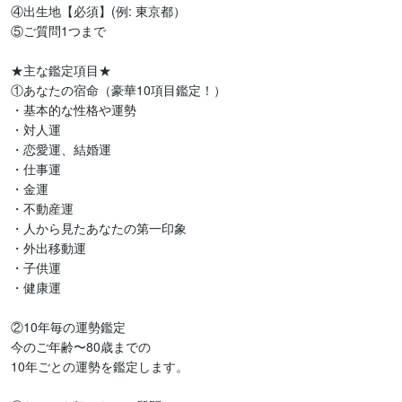
④出生地【必須】(例: 東京都）

⑤ご質問1つまで

★主な鑑定項目★

①あなたの宿命（豪華10項目鑑定！）

・基本的な性格や運勢

・対人運

・恋愛運、結婚運

・仕事運

・金運

・不動産運

・人から見たあなたの第一印象

・外出移動運

・子供運

・健康運

②10年毎の運勢鑑定

今のご年齢〜80歳までの

10年ごとの運勢を鑑定します。
