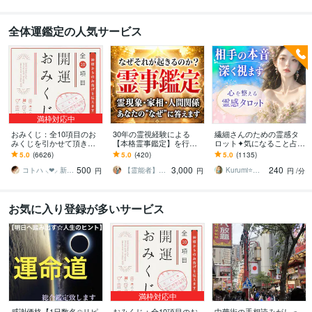
全体運鑑定の人気サービス
満枠対応中
おみくじ：全10項目のお
30年の霊視経験による
繊細さんのための霊感タ
みくじを引かせて頂きま
【本格霊事鑑定】を行い
ロット✦気になること占い
す ㊙あなた様がこの先ど
ます 霊現象・家相・家
ます 不安やモヤモヤを整
5.0
(6626)
5.0
(420)
5.0
(1135)
う進むかの道しるべにな
系・先祖・土地・人間関
理し、あなたの自分軸を
500
3,000
240
さってください！
係・悪縁・因縁・厄払い
整えます⭐️
コトハ ⸜❤︎⸝ 新サービス提供開始✨️
【霊能者】天晴
Kurumi⭐️精霊占い
円
円
円
/分
お気に入り登録が多いサービス
満枠対応中
感謝価格【1日数名✩リピ
おみくじ：全10項目のお
中華街の手相読みがしっ