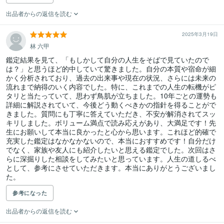
出品者からの返信を読む
2025年3月19日
林 六甲
鑑定結果を見て、「もしかして自分の人生をそばで見ていたので
は？」と思うほど的中していて驚きました。自分の本質や宿命が細
かく分析されており、過去の出来事や現在の状況、さらには未来の
流れまで納得のいく内容でした。特に、これまでの人生の転機がピ
タリと当たっていて、思わず鳥肌が立ちました。10年ごとの運勢も
詳細に解説されていて、今後どう動くべきかの指針を得ることがで
きました。質問にも丁寧に答えていただき、不安が解消されてスッ
キリしました。ボリューム満点で読み応えがあり、大満足です！先
生にお願いして本当に良かったと心から思います。これほど的確で
充実した鑑定はなかなかないので、本当におすすめです！自分だけ
でなく、家族や友人にも紹介したいと思える鑑定でした。次回はさ
らに深掘りした相談をしてみたいと思っています。人生の道しるべ
として、参考にさせていただきます。本当にありがとうございまし
た。
参考になった
出品者からの返信を読む