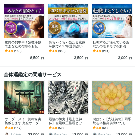
英語
日常会話レベル
驚愕の的中率！紫微斗数
めちゃくちゃ当たる紫微
転職するか悩んでいるあ
であなたの宿命をお伝え
斗数で2027年運勢占いま
なたのモヤモヤを解消し
します あなたも知らな
す あなただけの『全体運/
ます 仕事運から転職のベ
4.9
(156)
4.9
(350)
4.9
(284)
い、自分の生まれ持った
恋愛運/仕事運/金運』をお
ストタイミング、天職探
8,500
3,500
3,000
本質を知りたい人へ
届けします☆
しをサポート！
円
円
円
全体運鑑定の関連サービス
オーダーメイド施術を実
最強の御力【最上位神
8世代～【先祖供養】両系
施致します 完全オーダー
仏】金剛蔵王権現とご縁
統を本格御供養いたしま
メイドの特別商品となり
結びます 過去・現在・未
す 三十七尊曼荼羅供養｜
5.0
(147)
5.0
(52)
5.0
(61)
ます
来を同時に護る唯一の三
カルマ解消・大開運・水
23,000
13,000
13,000
世加護 【期間限定解
子供養・霊的再生
【心から寄り添い、祈祷します】神月 真
Maria☽セレスティアルマスター
Maria☽セレスティアルマスター
円
円
円