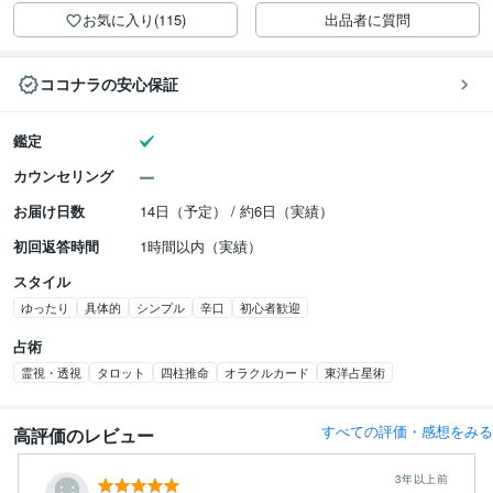
お気に入り(115)
出品者に質問
ココナラの安心保証
鑑定
カウンセリング
お届け日数
14日（予定） / 約6日（実績）
初回返答時間
1時間以内（実績）
スタイル
ゆったり
具体的
シンプル
辛口
初心者歓迎
占術
霊視・透視
タロット
四柱推命
オラクルカード
東洋占星術
すべての評価・感想をみる
高評価のレビュー
3年以上前