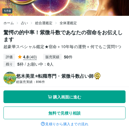
1/10
ホーム
占い
総合運鑑定
全体運鑑定
驚愕の的中率！紫微斗数であなたの宿命をお伝えし
ます
超豪華スペシャル鑑定★宿命＋10年毎の運勢＋何でもご質問1つ
4.8
(40)
50
件
評価
販売実績
5
枠 / お願い中：
0
人
残り
悠木美里⭐️転職専門・紫微斗数占い師
総販売実績：
896件
購入画面に進む
無料で見積り相談
見積りから購入までの流れ