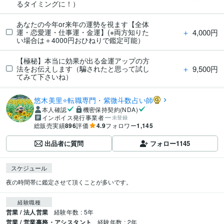
るタイミングに！）
あなたの今年or来年の運勢を視ます【全体
＋
4,000円
運・恋愛運・仕事運・金運】(※両方知りた
い場合は＋4000円おひねりで鑑定可能）
【極秘】本当に効果が出る金運アップの方
＋
9,500円
法をお伝えします（騙されたと思って試し
てみて下さいね）
悠木美里⭐️転職専門・紫微斗数占い師
本人確認
機密保持契約(NDA)
インボイス発行事業者
未登録
総販売実績
896
評価
4.9
フォロワー
1,145
出品者に質問
フォロー
1145
スケジュール
夜の時間帯に鑑定させて頂くことが多いです。
経験職種
営業 / 法人営業
経験年数 : 5年
営業 / 営業事務・アシスタント
経験年数 : 2年