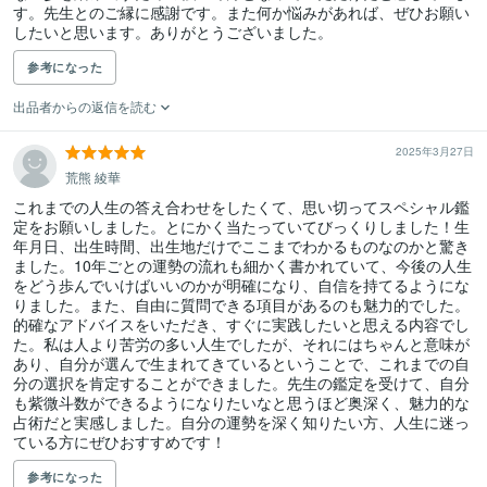
す。先生とのご縁に感謝です。また何か悩みがあれば、ぜひお願い
したいと思います。ありがとうございました。
参考になった
出品者からの返信を読む
2025年3月27日
荒熊 綾華
これまでの人生の答え合わせをしたくて、思い切ってスペシャル鑑
定をお願いしました。とにかく当たっていてびっくりしました！生
年月日、出生時間、出生地だけでここまでわかるものなのかと驚き
ました。10年ごとの運勢の流れも細かく書かれていて、今後の人生
をどう歩んでいけばいいのかが明確になり、自信を持てるようにな
りました。また、自由に質問できる項目があるのも魅力的でした。
的確なアドバイスをいただき、すぐに実践したいと思える内容でし
た。私は人より苦労の多い人生でしたが、それにはちゃんと意味が
あり、自分が選んで生まれてきているということで、これまでの自
分の選択を肯定することができました。先生の鑑定を受けて、自分
も紫微斗数ができるようになりたいなと思うほど奥深く、魅力的な
占術だと実感しました。自分の運勢を深く知りたい方、人生に迷っ
ている方にぜひおすすめです！
参考になった