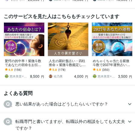
放】
このサービスを見た人はこちらもチェックしています
驚愕の的中率！紫微斗数
人生の羅針盤占い・四柱
めちゃくちゃ当たる紫微
であなたの宿命をお伝え
推命 × 紫微斗数鑑定しま
斗数で2027年運勢占いま
します あなたも知らな
す 【お試し鑑定】四柱推
す あなただけの『全体運/
4.9
(156)
5.0
(178)
4.9
(350)
い、自分の生まれ持った
命 × 紫微斗数で人生を解
恋愛運/仕事運/金運』をお
8,500
4,000
3,500
本質を知りたい人へ
き明かす
届けします☆
悠木美里⭐️転職専門・紫微斗数占い師
祖乃果
悠木美里⭐️転職専門・紫微斗数占い師
円
円
円
よくある質問
悪い結果があった場合はどうしたらいいですか？
転職専門と書いてますが、転職以外の相談をしても大丈夫
ですか？