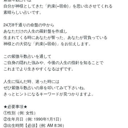
自分が神様としてきた「約束(=宿命)」を思い出させてくれる

素晴らしい占いです。

24万8千通りの命盤の中から

あなただけの人生の羅針盤を作成し

生まれてくる時にあなたが誓った、あなたが背負っている

神様との大切な「約束(=宿命)」をお伝えします。

この紫微斗数占いを通して

ご自身の隠れた強みや、今後の人生の指針を知ることで

これまでより生きやすくなるはずです。

人生に悩んだ時、迷った時には

ぜひ紫微斗数占いの扉を叩いてみて下さいね。

きっとヒントになるキーワードが見つかりますよ。

★必要事項★

①性別（例: 女性）

②生年月日（例: 1990年1月1日）

③出生時間【必須】(例: AM 8:36）
