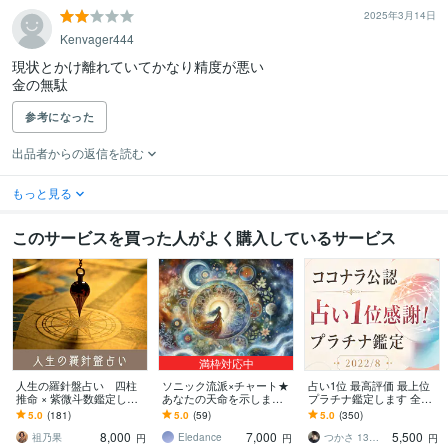
2025年3月14日
Kenvager444
現状とかけ離れていてかなり精度が悪い

金の無駄
参考になった
出品者からの返信を読む
もっと見る
このサービスを買った人がよく購入しているサービス
満枠対応中
人生の羅針盤占い 四柱
ソニック流派×チャート★
占い1位 最高評価 最上位
推命 × 紫微斗数鑑定しま
あなたの天命を示します
プラチナ鑑定します 全占
す 完全版・四柱推命 × 紫
わたしは何のために生ま
い1位 ココナラ公認 魂を
5.0
(181)
5.0
(59)
5.0
(350)
微斗数で人生を解き明か
れてきたの？
深く知る 世界13カ国で評
8,000
7,000
5,500
しませんか？
価
祖乃果
Eledance
つかさ 13カ国で評価 8月3出品 受付
円
円
円