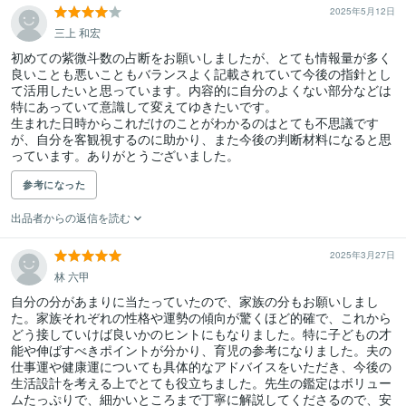
2025年5月12日
三上 和宏
初めての紫微斗数の占断をお願いしましたが、とても情報量が多く
良いことも悪いこともバランスよく記載されていて今後の指針とし
て活用したいと思っています。内容的に自分のよくない部分などは
特にあっていて意識して変えてゆきたいです。

生まれた日時からこれだけのことがわかるのはとても不思議です
が、自分を客観視するのに助かり、また今後の判断材料になると思
っています。ありがとうございました。
参考になった
出品者からの返信を読む
2025年3月27日
林 六甲
自分の分があまりに当たっていたので、家族の分もお願いしまし
た。家族それぞれの性格や運勢の傾向が驚くほど的確で、これから
どう接していけば良いかのヒントにもなりました。特に子どもの才
能や伸ばすべきポイントが分かり、育児の参考になりました。夫の
仕事運や健康運についても具体的なアドバイスをいただき、今後の
生活設計を考える上でとても役立ちました。先生の鑑定はボリュー
ムたっぷりで、細かいところまで丁寧に解説してくださるので、安