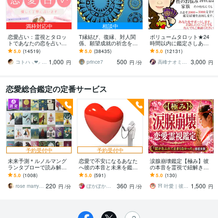
満枠対応中
相談中
恋愛占い：霊視とタロッ
T縁結び、復縁、対人関
ボリュームタロット★24
トであなたの恋を占いま
係、願望成就の祈念を承
時間以内に鑑定さしあげ
す 復縁・片想い・複雑
ります 対象者の思いと状
ます 3000文字以上の鑑定
5.0
(14519)
5.0
(38435)
5.0
(12131)
愛・夫婦問題…お悩みに
況、対象者との対話、祈
★希望者のみ一部カード
1,000
500
3,000
優しく寄り添います♡
念
開示サービスあり
コトハ ⸜❤︎⸝ 新サービス提供開始✨️
prince7
高峰ナオミ タロット占い師
円
円
/分
円
恋愛総合鑑定の定番サービス
予約受付中
予約受付中
未来予測＊ルノルマング
恋愛で不安になるあなた
涙腺崩壊鑑定【極み】彼
ランタブローで読み解き
へ彼の本音と未来を鑑定
の本音を霊視で紐解きま
ます 36or45枚のカードで
します ◆カード占いと心
す 不倫・婚外恋愛・年の
5.0
(1008)
5.0
(591)
5.0
(130)
彼の気持ち、現状、未来
理学を用いた鑑定を行い
差…誰にも相談できない
220
360
1,500
を映し出します
ます
恋を成就へ導く霊視
rose marry〜ローズマリー
ぽかぽか♡雪
⛩️ 叶愛｜彼の本音を視る涙腺崩壊霊視
円
/分
円
/分
円