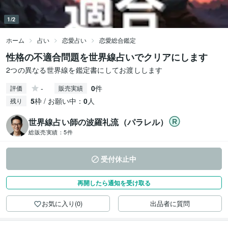
1/2
ホーム
占い
恋愛占い
恋愛総合鑑定
性格の不適合問題を世界線占いでクリアにします
2つの異なる世界線を鑑定書にしてお渡しします
-
0
件
評価
販売実績
5
枠 / お願い中：
0
人
残り
世界線占い師の波羅礼流（パラレル）
総販売実績：
5件
受付休止中
再開したら通知を受け取る
お気に入り(0)
出品者に質問