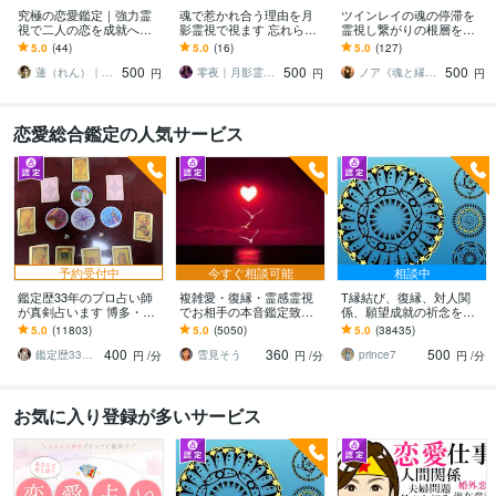
究極の恋愛鑑定｜強力霊
魂で惹かれ合う理由を月
ツインレイの魂の停滞を
視で二人の恋を成就へ導
影霊視で視ます 忘れられ
霊視し繋がりの根層を視
きます 彼の本音、結婚、
ないご縁、サイレント期
ます 離れられない理由を
5.0
(44)
5.0
(16)
5.0
(127)
不倫、復縁、出会い、ツ
間の意味を霊視します
明らかにし、魂が本来進
500
500
500
インレイなど恋愛全般
むべき道を照らす。
蓮（れん）｜最幸の未来を叶える白虎霊導師
零夜｜月影霊視師
ノア《魂と縁の専門家》
円
円
円
恋愛総合鑑定の人気サービス
予約受付中
今すぐ相談可能
相談中
鑑定歴33年のプロ占い師
複雑愛・復縁・霊感霊視
T縁結び、復縁、対人関
が真剣占います 博多・廓
でお相手の本音鑑定致し
係、願望成就の祈念を承
屋の純血統占い祈願師
ます 降りて来た言葉をそ
ります 対象者の思いと状
5.0
(11803)
5.0
(5050)
5.0
(38435)
雷鳥
のままお伝えします。
況、対象者との対話、祈
400
360
500
念
鑑定歴33年のプロ占い師 雷鳥
雪見そう
prince7
円
/分
円
/分
円
/分
お気に入り登録が多いサービス