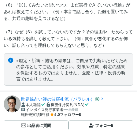
（6）「試してみたいと思いつつ、まだ実行できていない行動」が
あれば教えてください。（例：本音で話し合う、距離を置いてみ
る、共通の趣味を見つけるなど）

（7）なぜ（6）を試していないのですか？その理由や、ためらって
いる気持ちを詳しく教えて下さい。（例：関係が悪化するのが怖
い、話し合っても理解してもらえないと思う、など）
※鑑定・祈祷・施術の結果は、ご自身で判断いただくため
の参考としてご活用ください。効果や成就、特定の結果
を保証するものではありません。医療・法律・投資の助
言ではありません。
世界線占い師の波羅礼流（パラレル）
本人確認
機密保持契約(NDA)
インボイス発行事業者
未登録
総販売実績
5
評価
5.0
フォロワー
8
出品者に質問
フォロー
8