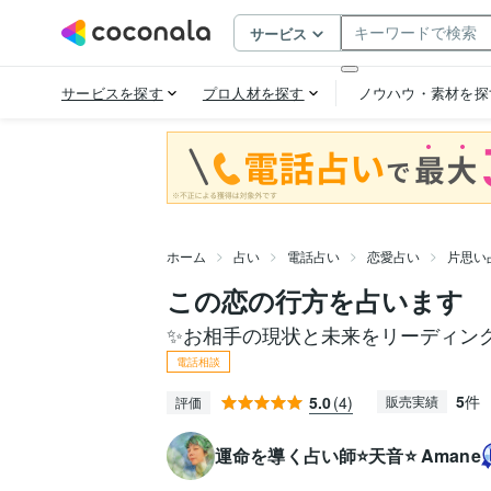
ホーム
占い
電話占い
恋愛占い
片思い
この恋の行方を占います
✨お相手の現状と未来をリーディン
電話相談
5
件
5.0
(4)
販売実績
評価
運命を導く占い師⭐天音⭐ Amane