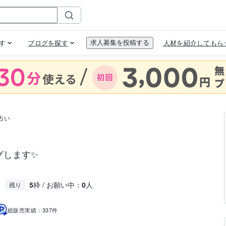
占い
グします✨
5
枠 / お願い中：
0
人
残り
総販売実績：
337件