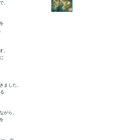
、





。



きました。

る

ながら、



ー」の
