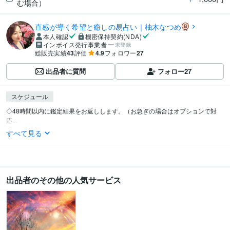
む場合）
直感が導く希望と癒しの易占い｜柚木なつめ
本人確認
機密保持契約(NDA)
インボイス発行事業者
未登録
総販売実績
43
評価
4.9
フォロワー
27
出品者に質問
フォロー
27
スケジュール
◇48時間以内に鑑定結果をお返しします。（お急ぎの場合はオプションで対
応...
すべて見る
出品者のその他の人気サービス