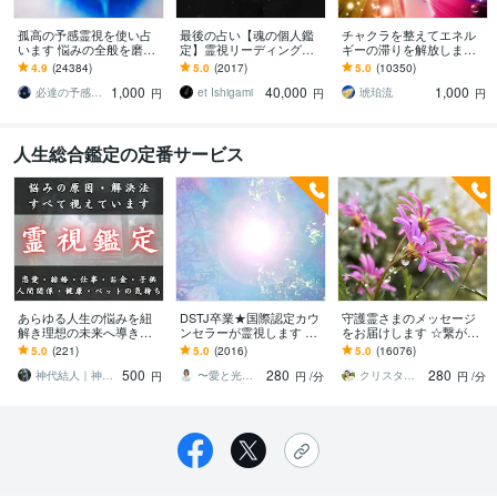
孤高の予感霊視を使い占
最後の占い【魂の個人鑑
チャクラを整えてエネル
います 悩みの全般を磨き
定】霊視リーディング承
ギーの滞りを解放します 7
上げ、研ぎ澄ました予感
ります 運命の地図を手
割超リピート！人生を変
4.9
(24384)
5.0
(2017)
5.0
(10350)
より霊視により導きます
に、輝く人生を創る｜魂
えたい人のエネルギー調
1,000
40,000
1,000
の全体像を紐解く鑑定
整
必達の予感霊視 渡邊 潤一
et Ishigami
琥珀流
円
円
円
人生総合鑑定の定番サービス
あらゆる人生の悩みを紐
DSTJ卒業★国際認定カウ
守護霊さまのメッセージ
解き理想の未来へ導きま
ンセラーが霊視します ★
をお届けします ☆繋がっ
す 人生のあらゆる迷いを
最高の人生を生きていく
た時がご縁☆ 今どんな言
5.0
(221)
5.0
(2016)
5.0
(16076)
輝かせ神域の光で願いを
為のサポート致します★
葉が届けられるかな？
500
280
280
成就させます
神代結人｜神導の継承神主
〜愛と光を貴方へ〜 大塚美和
クリスタル サラ
円
円
/分
円
/分