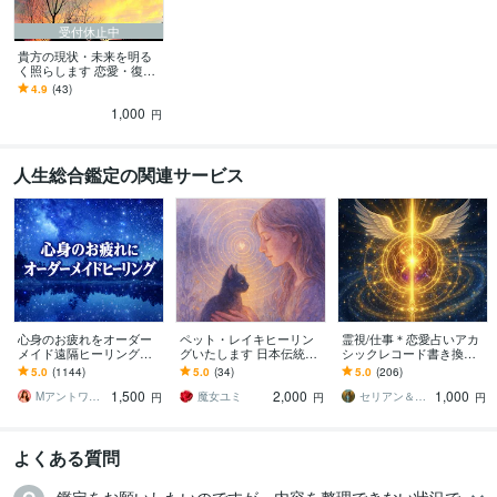
受付休止中
貴方の現状・未来を明る
く照らします 恋愛・復
縁・結婚・人間関係のモ
4.9
(43)
ヤモヤをスッキリさせま
1,000
す
円
人生総合鑑定の関連サービス
心身のお疲れをオーダー
ペット・レイキヒーリン
霊視/仕事＊恋愛占いアカ
メイド遠隔ヒーリングし
グいたします 日本伝統臼
シックレコード書き換え
ます お疲れが取れない、
井式レイキで、あなたの
ます ご懐妊報告多数※恋愛
5.0
(1144)
5.0
(34)
5.0
(206)
スッキリしない❤基本即レ
大切な家族を元気に❤
＊子宝＊不倫＊転職占い※
1,500
2,000
1,000
スです❤
人生全般
Mアントワネット＠駆け込み寺
魔女ユミ
セリアン＆ソル中央太陽
円
円
円
よくある質問