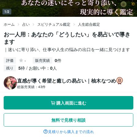
1/2
ホーム
占い
スピリチュアル鑑定
人生総合鑑定
お一人用：あなたの「どうしたい」を易占いで導き
ます
｜迷いに寄り添い、仕事や人生の悩みの出口を一緒に見つけます
-
0
件
評価
販売実績
5
枠 / お願い中：
0
人
残り
直感が導く希望と癒しの易占い｜柚木なつめ
総販売実績：
43件
購入画面に進む
無料で見積り相談
見積りから購入までの流れ