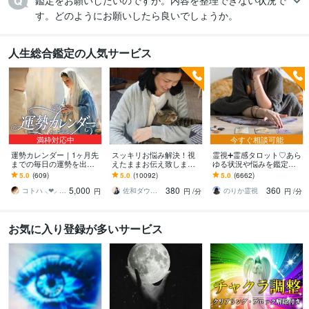
鑑定をお願いしたいのですが。内容を整理できない状況で
す。どのようにお願いしたら良いでしょうか。
人生総合鑑定の人気サービス
満枠対応中
今すぐ相談可能
運勢カレンダー｜1ヶ月先
スッキリお悩み解決！視
霊視➕霊感タロット♡あら
までの毎日の運勢を出し
えたままお伝え致します
ゆる状況や悩みを鑑定し
ます 30日×500字のおよそ
恋愛、結婚、人間関係、
ます 霊能家系末裔 |プロ占
5.0
(609)
5.0
(10092)
5.0
(6662)
1万5千文字で細かく詳細
仕事、人生、ペットの気
い師歴16年| 気持ちや未来
5,000
380
360
に記します
持ち等◎祈願付き
を伝えます
コトハ ⸜❤︎⸝ 新サービス提供開始✨️
佐和ダウジング＆スピリットメンター
のりか霊視
円
円
/分
円
/分
お気に入り登録が多いサービス