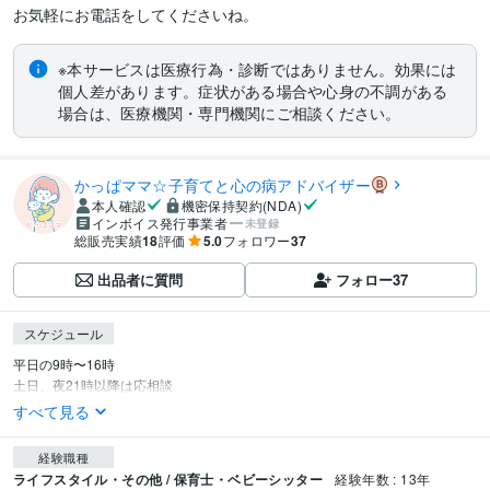
お気軽にお電話をしてくださいね。
※本サービスは医療行為・診断ではありません。効果には
個人差があります。症状がある場合や心身の不調がある
場合は、医療機関・専門機関にご相談ください。
かっぱママ☆子育てと心の病アドバイザー
本人確認
機密保持契約(NDA)
インボイス発行事業者
未登録
総販売実績
18
評価
5.0
フォロワー
37
出品者に質問
フォロー
37
スケジュール
平日の9時〜16時

土日、夜21時以降は応相談
すべて見る
経験職種
ライフスタイル・その他 / 保育士・ベビーシッター
経験年数 : 13年