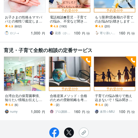
予約受付中
予約受付中
お子さまの性格＆ママパ
電話相談☎️育児・子育て
もう限界❗️思春期の子育て
パとの相性♡鑑定します
の悩み、不安など聞きま
のお悩み❗️お聴きします 中
子育って大変！でも、マ
す ✅勉強/習い事/しつけ/
学校教師が思春期の子育
4.9
(602)
4.9
(193)
4.9
(20)
マ◎パパ◎に知っておい
健康/発達/ママ友/解決に導
てのお悩みを聴きます❗️
1,000
100
160
てほしいこと☆彡
きます！
ロジ→
花香（かこ）
寄り添い教師カウンセラー Qooちー
円
円
/分
円
/分
育児・子育て全般の相談の定番サービス
予約受付中
予約受付中
台湾台北の保育園事情、
合格逆算メソッド：合格
子育ての悩み独りで抱え
知りたい情報お伝えしま
のための受験戦略を考え
込まないで！悩み聞きま
す 台北の保育園幼稚園ど
ます 慶應大学、院卒のプ
す 子供の笑顔お父さんお
5.0
(6)
-
(2)
5.0
(3)
こがいいの？！という方
ロ講師が受験や勉強の悩
母さんの笑顔。その笑顔
1,000
160
100
に
み、相談を聴きます
絶やさないように
numy
プロ講師えみ｜行政書士事務所×個別塾
未羽☆MIU
円
円
/分
円
/分