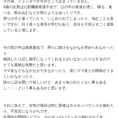
その為、ジェンダーが今のところ定まっていません。

3歳の次男は口腔機能発達不全で、口の中の発達が遅く、喋る、食
べる、飲み込むなどが周りよりもゆっくりです。

周りの子と違っていたり、いじめられてしまったり、悩むことも多
いですが、日々様々な発見や学びがあり、自分も子供もすごく成長
していると感じます。

今の世の中は核家族化で、周りに助けをなかなか求められなかった
り、

相談したり話し相手になってくれる人がいなかったりもするので、
とても孤独な状態だと思います。

ママ友などもなかなかできなかったり、逆にママ友との関係がうま
くいかなかったり。

誰かに話を聞いて欲しいけど、あまり知られたくない事もある
し・・・という事もあるかと思います。

それに加えて、女性の場合は特に産後はホルモンバランスが崩れた
り、不安定になりがちです。

生理中やPMSなどでも、ホルモンのバランスは崩れがちです。
