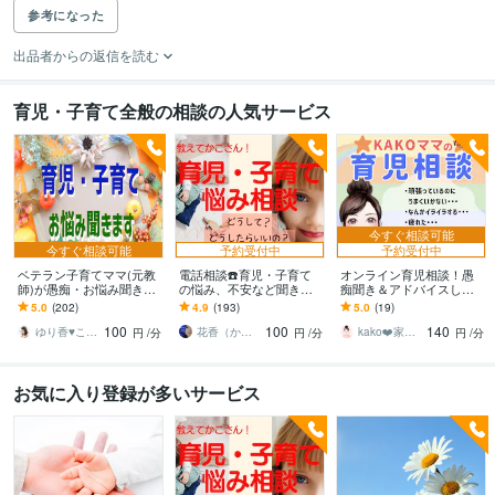
参考になった
出品者からの返信を読む
育児・子育て全般の相談の人気サービス
今すぐ相談可能
今すぐ相談可能
予約受付中
予約受付中
ベテラン子育てママ(元教
電話相談☎️育児・子育て
オンライン育児相談！愚
師)が愚痴・お悩み聞きま
の悩み、不安など聞きま
痴聞き＆アドバイスしま
す 育児/不安/習い事/学習/
す ✅勉強/習い事/しつけ/
す 子育ての悩み何でもOK
5.0
(202)
4.9
(193)
5.0
(19)
受験/思春期/自立/ママ友✨
健康/発達/ママ友/解決に導
☆学業/虐待/発達/携帯/習
100
100
140
何でも
きます！
い事/受験
ゆり香♥️こころの放課後カフェ ♫
花香（かこ）
kako❤️家庭作業療法士☆ママに笑顔を
円
/分
円
/分
円
/分
お気に入り登録が多いサービス