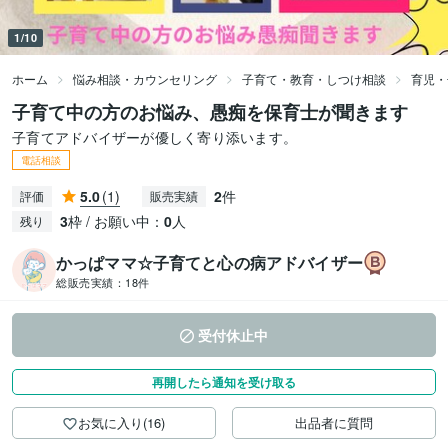
1/10
ホーム
悩み相談・カウンセリング
子育て・教育・しつけ相談
育児・
子育て中の方のお悩み、愚痴を保育士が聞きます
子育てアドバイザーが優しく寄り添います。
電話相談
5.0
(1)
2
件
評価
販売実績
3
枠 / お願い中：
0
人
残り
かっぱママ☆子育てと心の病アドバイザー
総販売実績：
18件
受付休止中
再開したら通知を受け取る
お気に入り(16)
出品者に質問