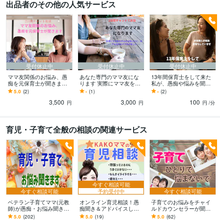
出品者のその他の人気サービス
受付休止中
受付休止中
受付休止中
ママ友関係のお悩み、愚
あなた専門のママ友にな
13年間保育士をして来た
痴を元保育士が聞きます
ります 実際にママ友を作
私が、愚痴や悩みを聞き
ママ友関係がストレス！
るのは怖いけど、何でも
ます 誰かと話したい、孤
5.0
(2)
-
(1)
-
(2)
どうにかしたい！何でも
話せるママ友が欲しい
独がつらい、など何でも
3,500
3,000
100
話して下さい
気軽にどうぞ
円
円
円
/分
育児・子育て全般の相談の関連サービス
今すぐ相談可能
今すぐ相談可能
予約受付中
今すぐ相談可能
ベテラン子育てママ(元教
オンライン育児相談！愚
子育てのお悩みをチャイ
師)が愚痴・お悩み聞きま
痴聞き＆アドバイスしま
ルドカウンセラーが聞き
す 育児/不安/習い事/学習/
す 子育ての悩み何でもOK
ます 育児/反抗期/思春期/
5.0
(202)
5.0
(19)
5.0
(62)