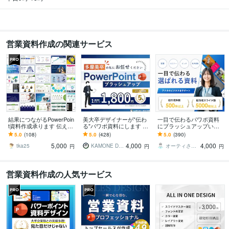
営業資料作成の関連サービス
結果につながるPowerPoin
美大卒デザイナーが"伝わ
一目で伝わるパワポ資料
t資料作成承ります 伝えた
る"パワポ資料にします 美
にブラッシュアップいた
いことを整理し、成果に
大卒×ビジネススキルであ
します 【累計5000スライ
5.0
(108)
5.0
(428)
5.0
(390)
つながるビジネス資料を
なたの資料をさらにハイ
ド超】あなたの提案が刺
5,000
4,000
4,000
作成します
クオリティに
さる資料作成
tka25
KAMONE Design
オーティさん｜OT3 Creative
円
円
円
営業資料作成の人気サービス