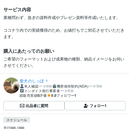
サービス内容
業種問わず、急ぎの資料作成やプレゼン資料等作成いたします。

ココナラ内での実績獲得のため、お値打ちでご対応させていただき
ます。
購入にあたってのお願い
ご希望のフォーマットおよび成果物の種類、納品イメージをお伺い
させてください。
柴犬のしっぽ
本人確認
機密保持契約(NDA)
未登録
未登録
インボイス発行事業者
未登録
総販売実績
0
評価
0.0
フォロワー
1
出品者に質問
フォロー
1
スケジュール