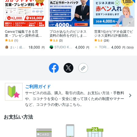
Canvaで編集できる営
プロがあなたのビジネス
営業1位がビデオ会議でビ
業・プレゼン資料作成し
資料の制作を代行します
ジネス資料の評価添削し
ます 納品後も文字や画像
「AI任せにしない、安心
ます 営業経験を活かして
5.0
(1)
5.0
(3)
5.0
(28)
を自分で編集可能。情報
と信頼の資料づくり。」
ビデオ会議で評価・添
18,000
4,000
4,000
整理からサポート
削・改善提案をします
まい｜成果につながる構成・デザイン
STUDIO KARAS
TORI OFFICE
円
円
円
/30分
ご利用ガイド
サービスの出品、購入、取引の流れ、お支払い方法・手数料
や、ココナラを安心・安全に使って頂くための制度やマナー
など、ココナラの使い方はこちら。
お支払い方法