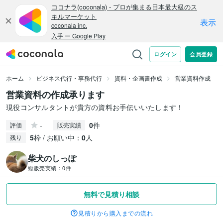
ホーム
ビジネス代行・事務代行
資料・企画書作成
営業資料作成
営業資料の作成承ります
現役コンサルタントが貴方の資料お手伝いいたします！
-
0
件
評価
販売実績
5
枠 / お願い中：
0
人
残り
柴犬のしっぽ
総販売実績：
0件
無料で見積り相談
見積りから購入までの流れ