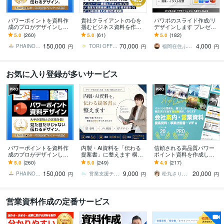
パワーポイントを資料作
貴社クライアントの心を
パワポのスライド作成/リ
成のプロがデザインしま
掴むビジネス資料を作成
デザインします プレゼン/
す 大手企業様との取引実
します 営業資料・報告
営業資料の制作をプロに
5.0
(260)
5.0
(61)
5.0
(182)
績多数！ビジネスの背中
書・ピッチ・投資家向
任せてみませんか？
150,000
70,000
4,000
を押せるデザインを
け・ホワイトペーパー等
PHAINO DESIGN
TORI OFFICE
福岡在住ふみ×スライドデザイン
円
円
円
可能
お気に入り登録が多いサービス
パワーポイントを資料作
内製・AI資料を「伝わる
信頼される高品質パワー
成のプロがデザインしま
提案書」に整えます 構
ポイント資料を作成しま
す 大手企業様との取引実
成・図解・デザインまで
す 企画・ライティング・
5.0
(260)
5.0
(249)
4.9
(217)
績多数！ビジネスの背中
「プロ目線」でブラッシ
デザインまで。営業に強
150,000
9,000
20,000
を押せるデザインを
ュアップ
い資料を作ります。
PHAINO DESIGN
営業支援チームKanaeCreates
松丸さりり｜シネステティカ
円
円
円
営業資料作成の定番サービス