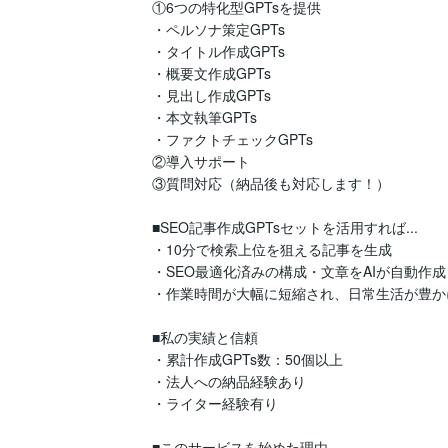
①6つの特化型GPTsを提供

・ペルソナ策定GPTs

・タイトル作成GPTs

・概要文作成GPTs

・見出し作成GPTs

・本文執筆GPTs

・ファクトチェックGPTs

②導入サポート

③質問対応（納品後も対応します！）

■SEO記事作成GPTsセットを活用すれば...

・10分で検索上位を狙える記事を生成

・SEO最適化済みの構成・文章をAIが自動作成

・作業時間が大幅に短縮され、日常生活が豊かに
■私の実績と信頼

・累計作成GPTs数：50個以上

・法人への納品経験あり

・ライター経験有り

■このサービスを始めた理由
