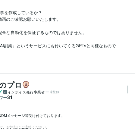
記事を作成しているか？

動画のご確認お願いいたします。

完全な自動化を保証するものではありません。

たAI副業』というサービスにも付いてくるGPTsと同様なもので
築のプロ
インボイス発行事業者
未登録
31
ワー
り&DMメッセージ等受け付けております。

で、お気軽にご連絡ください。