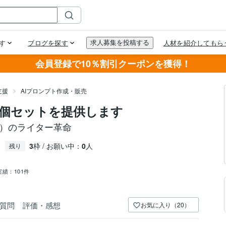
会員登録で10％割引クーポンを獲得！
支援
AIプロンプト作成・販売
s6個セットを提供します
PT）のライター革命
3
枠 / お願い中：
0
人
残り
実績：
101件
質問
評価・感想
お気に入り（20）