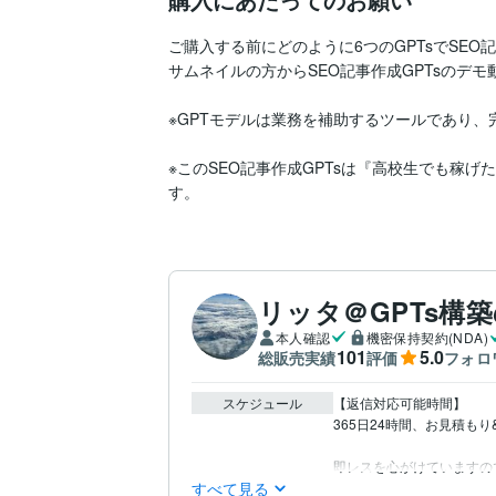
ご購入する前にどのように6つのGPTsでSEO
サムネイルの方からSEO記事作成GPTsのデモ
※GPTモデルは業務を補助するツールであり、
※このSEO記事作成GPTsは『高校生でも稼げ
す。
リッタ＠GPTs構
本人確認
機密保持契約(NDA)
101
5.0
総販売実績
評価
フォロ
スケジュール
【返信対応可能時間】

365日24時間、お見積も
即レスを心がけていますの
すべて見る