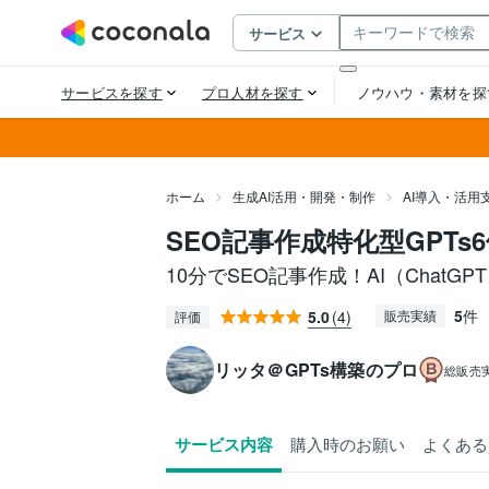
ホーム
生成AI活用・開発・制作
AI導入・活用
SEO記事作成特化型GPT
10分でSEO記事作成！AI（ChatG
5
件
5.0
(4)
販売実績
評価
リッタ＠GPTs構築のプロ
総販売
サービス内容
購入時のお願い
よくある