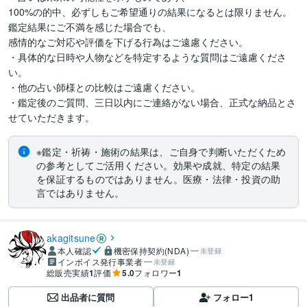
100%の的中、必ずしもご希望通りの結果になるとは限りません。

鑑定結果にご不満を感じた場合でも、

感情的なご対応や評価を下げる行為はご遠慮ください。

・具体的な日時や人物などを特定するような質問はご遠慮くださ
い。

・他の占い師様との比較はご遠慮ください。

・鑑定後のご質問、三日以内にご連絡がない場合、正式な納品とさ
せていただきます。
※鑑定・祈祷・施術の結果は、ご自身で判断いただくため
の参考としてご活用ください。効果や成就、特定の結果
を保証するものではありません。医療・法律・投資の助
言ではありません。
akagitsune
本人確認
機密保持契約(NDA)
未登録
インボイス発行事業者
未登録
総販売実績
1
評価
5.0
フォロワー
1
出品者に質問
フォロー
1