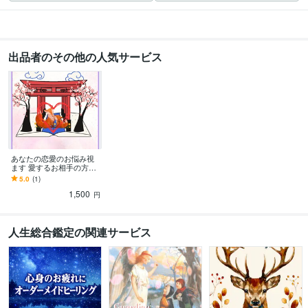
出品者のその他の人気サービス
あなたの恋愛のお悩み視
ます 愛するお相手の方と
の行く末を占います。
5.0
(1)
1,500
円
人生総合鑑定の関連サービス