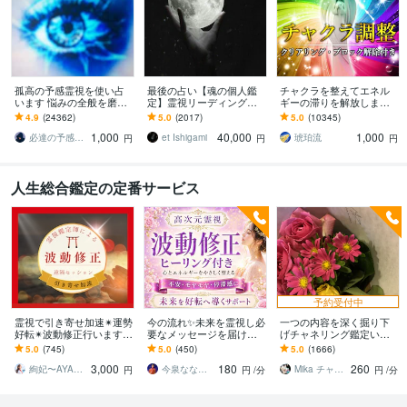
孤高の予感霊視を使い占
最後の占い【魂の個人鑑
チャクラを整えてエネル
います 悩みの全般を磨き
定】霊視リーディング承
ギーの滞りを解放します 7
上げ、研ぎ澄ました予感
ります 運命の地図を手
割超リピート！人生を変
4.9
(24362)
5.0
(2017)
5.0
(10345)
より霊視により導きます
に、輝く人生を創る｜魂
えたい人のエネルギー調
1,000
40,000
1,000
の全体像を紐解く鑑定
整
必達の予感霊視 渡邊 潤一
et Ishigami
琥珀流
円
円
円
人生総合鑑定の定番サービス
予約受付中
霊視で引き寄せ加速✴︎運勢
今の流れ✨未来を霊視し必
一つの内容を深く掘り下
好転✴︎波動修正行います
要なメッセージを届けま
げチャネリング鑑定いた
霊感•霊視で波動を整え、
す 本来の感覚を取り戻し
します 気になることをチ
5.0
(745)
5.0
(450)
5.0
(1666)
運に愛され、願いが実る
納得のいく選択ができる
ャネリング鑑定いたしま
3,000
180
260
体質へ！
ようお手伝いします
す！
絢妃〜AYAKI〜霊視鑑定師
今泉ななみ⭐︎霊視鑑定師ライトワーカー
Mika チャネリング
円
円
/分
円
/分