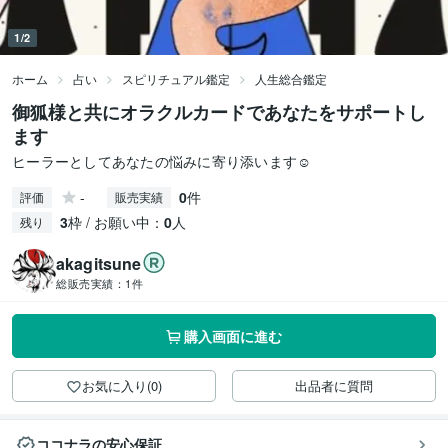
1/2
ホーム
占い
スピリチュアル鑑定
人生総合鑑定
御狐様と共にオラクルカードであなたをサポートし
ます
ヒーラーとしてあなたの悩みに寄り添います☺️
-
0
件
評価
販売実績
3
枠 / お願い中：
0
人
残り
akagitsune
総販売実績：
1件
購入画面に進む
お気に入り(0)
出品者に質問
ココナラの安心保証