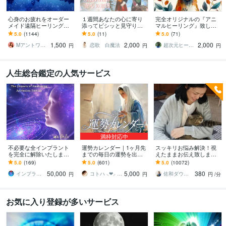
心身のお疲れをオーダー
１週間あなたの心に寄り
完全オリジナルの『アニ
メイド遠隔ヒーリングし
添ってビシッと見守りま
マルヒーリング』致しま
ます お疲れが取れない、
す 大切な家族や恋人、身
す 安心の『3日間』心を込
5.0
(1144)
5.0
(11)
5.0
(71)
スッキリしない❤基本即レ
の回りの安心安全を願い
めてサポート致します❤️
1,500
2,000
2,000
スです❤
寄り添います。
Mアントワネット＠駆け込み寺
恋歌 白魔法
超次元ヒーラー みい
円
円
円
人生総合鑑定の人気サービス
満枠対応中
不必要な全インプラント
運勢カレンダー｜1ヶ月先
スッキリお悩み解決！視
を完全に解除いたします
までの毎日の運勢を出し
えたままお伝え致します
インプラント全解除創始
ます 30日×500字のおよそ
恋愛、結婚、人間関係、
5.0
(169)
5.0
(601)
5.0
(10072)
者 × 魂の解放・カルマ浄
1万5千文字で細かく詳細
仕事、人生、ペットの気
50,000
5,000
380
化・能力開花
に記します
持ち等◎祈願付き
インプラント全解除創始者｜魂王DaI⭐︎
コトハ ⸜❤︎⸝ 新サービス提供開始✨️
佐和ダウジング＆スピリットメンター
円
円
円
/分
お気に入り登録が多いサービス