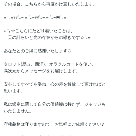
その場合、こちらから再度かけ直しいたします。

⋆ ˚｡⋆୨୧˚｡⋆ ⋆ ˚｡⋆୨୧˚｡⋆ ⋆ ˚｡⋆୨୧˚｡⋆ 

⋆ ˚｡☆こちらにたどり着いたことは、

　天の計らいと光の存在からの導きです☆˚｡⋆

あなたとのご縁に感謝いたします♡

タロット(易占、西洋)、オラクルカードを使い、

高次元からメッセージをお届けします。

安心してすべてを委ね、心の扉を解放して頂ければと

思います。

私は鑑定に関して自分の価値観は持たず、ジャッジも

いたしません。

守秘義務は守りますので、お気軽にご依頼ください♪
