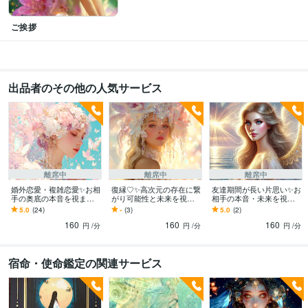
得意分野
占い
【タロットカード(易占、西洋)占い鑑定】
●仕事・・・就職、転職、
ご挨拶
起業、副業等
●恋愛・・・相手の気持ち、復縁、片思い等
●人間関
係・・・家族、友人、職場、学校等
●人生・・・生き方、天職適職、将来
等
語学力
出品者のその他の人気サービス
英語
日常会話レベル
離席中
離席中
離席中
婚外恋愛・複雑恋愛✨お相
復縁♡✨高次元の存在に繋
友達期間が長い片思い✨お
手の奥底の本音を視ます
がり可能性と未来を視ま
相手の本音・未来を視ま
お相手の気持ち・決断
す 再び愛し合える可能性
す 二人の関係が進まない
5.0
(24)
-
(3)
5.0
(2)
は？✨私たちは幸せな成就
✨忘れられないあの人✨幸
のは何故？✨恋人を目指す
160
160
160
を迎える？
せな未来はある？
ための愛の道標✨
円
/分
円
/分
円
/分
宿命・使命鑑定の関連サービス