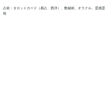
占術：タロットカード（易占、西洋）、数秘術、オラクル、霊感霊
視                                                                                      
