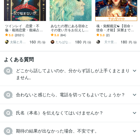
予約受付中
ツインレイ 恋愛・不
あなたの暦にある宿命と
魂・覚醒鑑定☯️【宿命・
倫・複雑恋愛・復縁占い
その使い方をお伝えしま
使命・才能】深層まで視
ます ツインレイ☯️気にな
す 宿命と運命は違いま
ます 『自分の星を生きよ
5.0
(2021)
5.0
(64)
5.0
(2)
る方！是非、占います✨
す。両方を知って未来を
★』四柱推命＆精霊チャ
160
180
180
変えましょう！
ネリングで魂軌道修正
太陽と月の光
たちばなふみか（舘花史圭）
天十里（あとり）精霊の声を聴く占術師
円
/分
円
/分
円
/分
よくある質問
どこから話してよいのか、分からず話しが上手くまとまり
ません。
合わないと感じたら、電話を切ってもよいでしょうか？
氏名（本名）を伝えなくてはいけませんか？
期待の結果が出なかった場合、不安です。