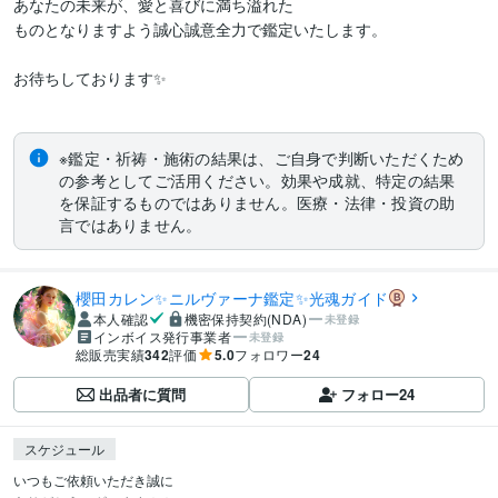
あなたの未来が、愛と喜びに満ち溢れた

ものとなりますよう誠心誠意全力で鑑定いたします。

お待ちしております✨

※鑑定・祈祷・施術の結果は、ご自身で判断いただくため
の参考としてご活用ください。効果や成就、特定の結果
を保証するものではありません。医療・法律・投資の助
言ではありません。
櫻田カレン✨ニルヴァーナ鑑定✨光魂ガイド
本人確認
機密保持契約(NDA)
未登録
インボイス発行事業者
未登録
総販売実績
342
評価
5.0
フォロワー
24
出品者に質問
フォロー
24
スケジュール
いつもご依頼いただき誠に
