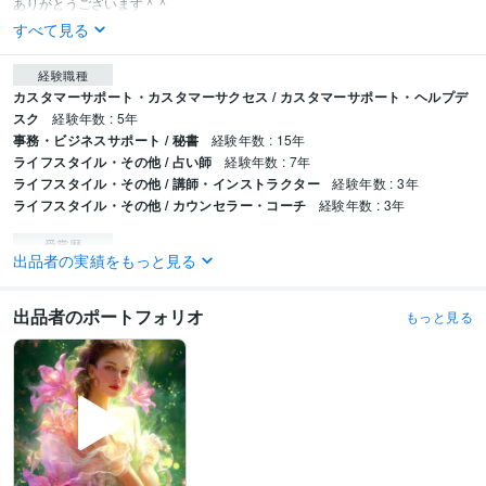
ありがとうございます＾＾
すべて見る
経験職種
カスタマーサポート・カスタマーサクセス / カスタマーサポート・ヘルプデ
スク
経験年数 : 5年
事務・ビジネスサポート / 秘書
経験年数 : 15年
ライフスタイル・その他 / 占い師
経験年数 : 7年
ライフスタイル・その他 / 講師・インストラクター
経験年数 : 3年
ライフスタイル・その他 / カウンセラー・コーチ
経験年数 : 3年
受賞歴
出品者の実績をもっと見る
ココナラ電話相談開始
ココナラ出品者ランク　ゴールドランク到達（販売
開始20日目）
ココナラ出品者ランク　プラチナランク達成（販売開始49日
目）
出品者のポートフォリオ
もっと見る
資格・検定
実用英語技能検定2級
取得年 : 1979年
ビジネス・クリエイティブツール
ペライチ:5年
Excel:25年
Google スプレッドシート:10年
PowerPoint:15年
Word:25年
Filmora:1年
Canva:2年