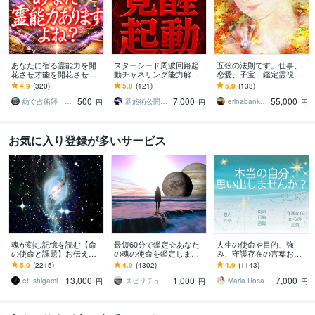
あなたに宿る霊能力を開
スターシード周波回路起
五弦の法則です。仕事、
花させ才能を開花させま
動チャネリング能力解放
恋愛、子宝、鑑定霊視し
す 霊感・霊力の覚醒|未来
します 光而＋神核のエネ
ます 霊障でお悩みや、
4.9
(320)
5.0
(121)
5.0
(133)
を切り開き、運命を幸福
ルギーラインを整えESP
色々な悩みや潜在意識を
500
7,000
55,000
にする至高の鑑定
能力最大化を導きます
見て行きます。
紡ぐ占術師 宗馬【観音千里眼×呪術】
新施術公開→≪相手意識強制変化≫◆星桜龍
erinabankband
円
円
円
お気に入り登録が多いサービス
魂が刻む記憶を読む【命
最短60分で鑑定☆あなた
人生の使命や目的、強
の使命と課題】お伝えし
の魂の使命を鑑定します
み、守護存在の言葉お伝
ます 魂に秘められた人生
今世の使命を知って、楽
えします 自分らしさを思
5.0
(2215)
4.9
(4302)
4.9
(1143)
の願いを思い出し、真実
しく幸せに成功する
い出し、より輝いて生き
13,000
1,000
7,000
の〈自分〉を生きる
ていきませんか？
et Ishigami
スピリチュアルカウンセラー沙耶美
Maria Rosa
円
円
円