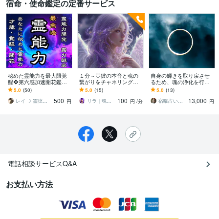
宿命・使命鑑定の定番サービス
秘めた霊能力を最大限覚
１分～♡彼の本音と魂の
自身の輝きを取り戻させ
醒❖第六感加速開花鑑定
繋がりをチャネリングし
るため、魂の浄化を行い
します 霊能力開花鑑定❖
ます 大天使ザドキエルの
ます 魂の汚れ穢れを取祓
5.0
(50)
5.0
(15)
5.0
(13)
霊的体質改善と潜在能力
導きで、彼との魂のご縁
い、本来の輝きを取り戻
500
100
13,000
を最大限上昇❖霊力継承
を読み解きます
すエネルギーワーク
レイ ☽ 霊聴鑑定士
リラ｜魂を癒す大天使ザドキエルの導き
宿曜占い師 尚道士（しょうどうし）
円
円
/分
円
電話相談サービスQ&A
お支払い方法