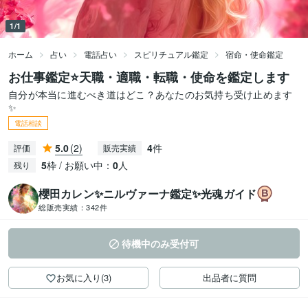
1/1
ホーム
占い
電話占い
スピリチュアル鑑定
宿命・使命鑑定
お仕事鑑定⭐天職・適職・転職・使命を鑑定します
自分が本当に進むべき道はどこ？あなたのお気持ち受け止めます
✨
電話相談
5.0
(2)
4
件
評価
販売実績
5
枠 / お願い中：
0
人
残り
櫻田カレン✨ニルヴァーナ鑑定✨光魂ガイド
総販売実績：
342件
待機中のみ受付可
お気に入り(3)
出品者に質問