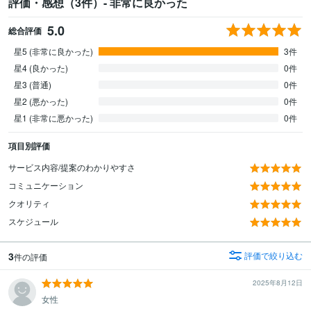
評価・感想（3件）- 非常に良かった
5.0
総合評価
星5 (非常に良かった)
3件
星4 (良かった)
0件
星3 (普通)
0件
星2 (悪かった)
0件
星1 (非常に悪かった)
0件
項目別評価
サービス内容/提案のわかりやすさ
コミュニケーション
クオリティ
スケジュール
3
評価で絞り込む
件の評価
2025年8月12日
女性