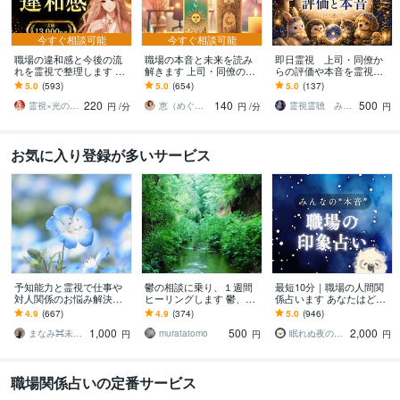
今すぐ相談可能
今すぐ相談可能
職場の違和感と今後の流
職場の本音と未来を読み
即日霊視 上司・同僚か
れを霊視で整理します ⭐
解きます 上司・同僚の本
らの評価や本音を霊視し
人間関係・立場・組織の
心を霊感タロットで明か
ます サクッと知りたい！
5.0
(593)
5.0
(654)
5.0
(137)
流れを霊視で明らかにし
し安心できる未来へ♡
あなたは、周りから本当
220
140
500
ます
はどう見られている？
霊視×光の柱 カルマ先生
恵（めぐみ）アイリッシュタロット鑑定師
霊視霊聴 みんみ
円
/分
円
/分
円
お気に入り登録が多いサービス
予知能力と霊視で仕事や
鬱の相談に乗り、１週間
最短10分｜職場の人間関
対人関係のお悩み解決し
ヒーリングします 鬱、う
係占います あなたはどう
ます お悩みを解決し、明
つ、お疲れ、やる気な
見られている？ 印象と行
4.9
(667)
4.9
(374)
5.0
(946)
るい未来を切り開きまし
い。最短1h設定。回答は
動ポイントを丁寧に鑑定
1,000
500
2,000
ょう。
様子みて
まなみ⌘未来を切り開く霊感占い師
muratatomo
眠れぬ夜のひつじ
円
円
円
職場関係占いの定番サービス