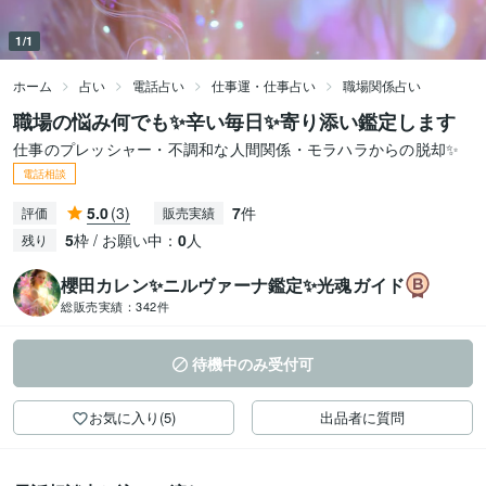
1/1
ホーム
占い
電話占い
仕事運・仕事占い
職場関係占い
職場の悩み何でも✨辛い毎日✨寄り添い鑑定します
仕事のプレッシャー・不調和な人間関係・モラハラからの脱却✨
電話相談
5.0
(3)
7
件
評価
販売実績
5
枠 / お願い中：
0
人
残り
櫻田カレン✨ニルヴァーナ鑑定✨光魂ガイド
総販売実績：
342件
待機中のみ受付可
お気に入り(5)
出品者に質問