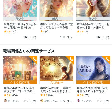
離席中
離席中
離席中
婚外恋愛・複雑恋愛✨お相
復縁♡✨高次元の存在に繋
友達期間が長い片思い✨お
手の奥底の本音を視ます
がり可能性と未来を視ま
相手の本音・未来を視ま
お相手の気持ち・決断
す 再び愛し合える可能性
す 二人の関係が進まない
5.0
(24)
-
(3)
5.0
(2)
は？✨私たちは幸せな成就
✨忘れられないあの人✨幸
のは何故？✨恋人を目指す
160
160
160
を迎える？
せな未来はある？
ための愛の道標✨
円
/分
円
/分
円
/分
職場関係占いの関連サービス
今すぐ相談可能
予約受付中
今すぐ相談可能
職場の本音と未来を読み
職場の人間関係、霊感で
職場の人間関係のお悩み
解きます 上司・同僚の本
高次元から読み解きます
を霊感タロットで導きま
心を霊感タロットで明か
本当はどう思われてる？
す ⬥今の状況を丁寧に読
5.0
(654)
5.0
(10)
5.0
(73)
し安心できる未来へ♡
気を遣いすぎるあなたの
み解き、あなたに必要な
140
200
140
心、軽くします♡
視点を伝えます⬥
恵（めぐみ）アイリッシュタロット鑑定師
凛奈 りんな✨心に寄り添う高波動の導き手
セレスティア・ルーナ
円
/分
円
/分
円
/分