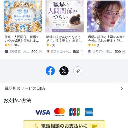
仕事・人間関係 職場で
職場の人はあなたをどう
職場の評価と上司の本音✦
の今の状況を霊視します
見ている？視ます 周囲か
今後の流れを視ます 評価
今すぐ知りたいに！職場
らの評価と本音を読み解
されない原因と職場の本
5.0
(59)
-
(1)
5.0
(1)
での人間関係がなぜつら
きます
音を潜在意識から読み解
500
500
500
いのか霊視します
きます
霊視霊聴 みんみ
原因と流れを読み解く鑑定師｜凛道
宙乃 澪➴⡱高次元メッセンジャー
円
円
円
電話相談サービスQ&A
お支払い方法