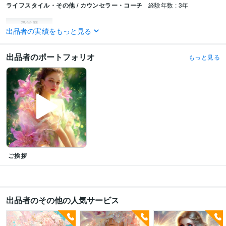
ライフスタイル・その他 / カウンセラー・コーチ
経験年数 : 3年
受賞歴
出品者の実績をもっと見る
ココナラ電話相談開始
ココナラ出品者ランク　ゴールドランク到達（販売
開始20日目）
ココナラ出品者ランク　プラチナランク達成（販売開始49日
目）
出品者のポートフォリオ
もっと見る
資格・検定
実用英語技能検定2級
取得年 : 1979年
ビジネス・クリエイティブツール
ペライチ:5年
Excel:25年
Google スプレッドシート:10年
PowerPoint:15年
Word:25年
Filmora:1年
Canva:2年
得意分野
占い
【タロットカード(易占、西洋)占い鑑定】
●仕事・・・就職、転職、
ご挨拶
起業、副業等
●恋愛・・・相手の気持ち、復縁、片思い等
●人間関
係・・・家族、友人、職場、学校等
●人生・・・生き方、天職適職、将来
等
語学力
出品者のその他の人気サービス
英語
日常会話レベル