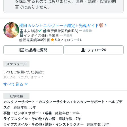
を保証するものではありません。医療・法律・投資の助
言ではありません。
櫻田カレン✨ニルヴァーナ鑑定✨光魂ガイド
本人確認
機密保持契約(NDA)
未登録
インボイス発行事業者
未登録
総販売実績
342
評価
5.0
フォロワー
24
出品者に質問
フォロー
24
スケジュール
いつもご依頼いただき誠に

ありがとうございます＾＾
すべて見る
経験職種
カスタマーサポート・カスタマーサクセス / カスタマーサポート・ヘルプデ
スク
経験年数 : 5年
事務・ビジネスサポート / 秘書
経験年数 : 15年
ライフスタイル・その他 / 占い師
経験年数 : 7年
ライフスタイル・その他 / 講師・インストラクター
経験年数 : 3年