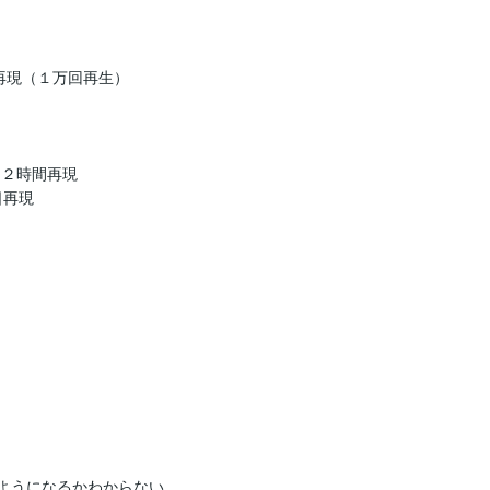
再現（１万回再生）

ス２時間再現

２日再現

ようになるかわからない。
