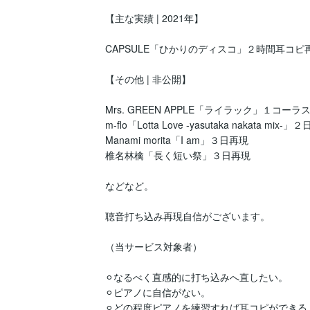
【主な実績 | 2021年】

CAPSULE「ひかりのディスコ」２時間耳コピ
【その他 | 非公開】

Mrs. GREEN APPLE「ライラック」１コーラ
m-flo「Lotta Love -yasutaka nakata mix-」
Manami morita「I am」３日再現

椎名林檎「長く短い祭」３日再現

などなど。

聴音打ち込み再現自信がございます。

（当サービス対象者）

⚪︎なるべく直感的に打ち込みへ直したい。

⚪︎ピアノに自信がない。

⚪︎どの程度ピアノを練習すれば耳コピができる