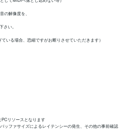
してMIDIへ落とし込めない等）

音の解像度を、

下さい。

ぎている場合、恐縮ですがお断りさせていただきます）

なPCリソースとなります

生バッファサイズによるレイテンシーの発生、その他の事前確認