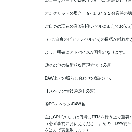
②苦手なパートやDAWでの打ち込み課題点（音と
オングリットの場合：８/ １６/ ３２分音符の聴
ご自身の現在の音楽制作レベルに加えてお伝え
（×ご自身のピアノレベルとその目標が離れす
より、明確にアドバイスが可能となります。

③その他の技術的な再現方法（必須）

DAW上での照らし合わせの際の方法

【スペック情報④⑤ | 必須】

④PCスペック/DAW名

主にCPU/メモリは円滑にDTMを行う上で重要
（必ず事前にお伝えください。その上DAW再
を当方で実施致します）
