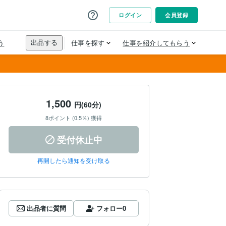
1,500
円(60分)
8ポイント (0.5％) 獲得
受付休止中
再開したら通知を受け取る
出品者に質問
フォロー
0