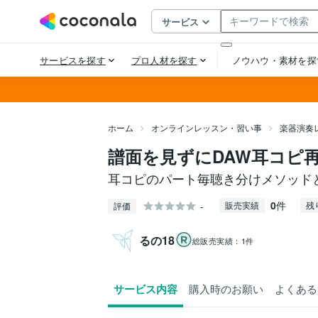
ホーム
オンラインレッスン・習い事
楽器演奏
譜面を見ずにDAW耳コピ
耳コピのパート毎聴き分けメソッド
0
件
-
販売実績
残
評価
るの18
総販売実績：
1件
サービス内容
購入時のお願い
よくある