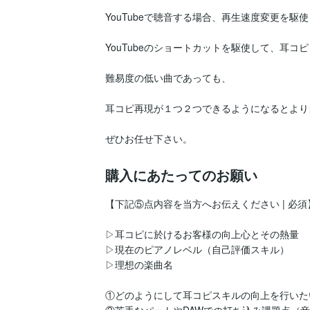
YouTubeで聴音する場合、再生速度変更を駆使
YouTubeのショートカットを駆使して、耳コ
難易度の低い曲であっても、

耳コピ再現が１つ２つできるようになるとより
ぜひお任せ下さい。
購入にあたってのお願い
【下記⑤点内容を当方へお伝えください | 必須】
▷耳コピに於けるお客様の向上心とその熱量

▷現在のピアノレベル（自己評価スキル）

▷理想の楽曲名

①どのようにして耳コピスキルの向上を行いた