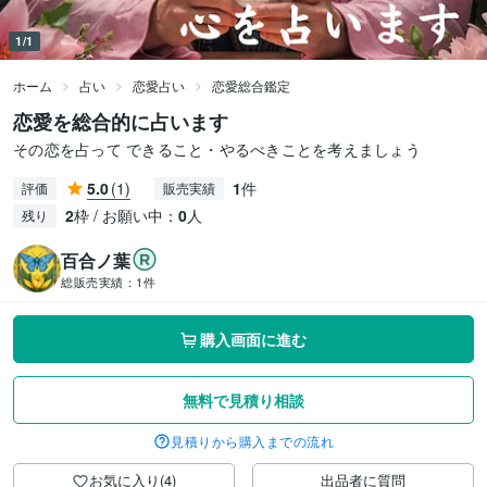
1/1
ホーム
占い
恋愛占い
恋愛総合鑑定
恋愛を総合的に占います
その恋を占って できること・やるべきことを考えましょう
5.0
(1)
1
件
評価
販売実績
2
枠 / お願い中：
0
人
残り
百合ノ葉
総販売実績：
1件
購入画面に進む
無料で見積り相談
見積りから購入までの流れ
お気に入り(4)
出品者に質問