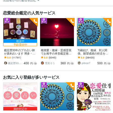
恋愛総合鑑定の人気サービス
相談中
予約受付中
鑑定歴33年のプロ占い師
複雑愛・復縁・霊感霊視
T縁結び、復縁、対人関
が真剣占います 博多・廓
でお相手の本音鑑定致し
係、願望成就の祈念を承
屋の純血統占い祈願師
ます 降りて来た言葉をそ
ります 対象者の思いと状
5.0
(11791)
5.0
(5045)
5.0
(38435)
雷鳥
のままお伝えします。
況、対象者との対話、祈
400
360
500
念
鑑定歴33年のプロ占い師 雷鳥
雪見そう
prince7
円
/分
円
/分
円
/分
お気に入り登録が多いサービス
満枠対応中