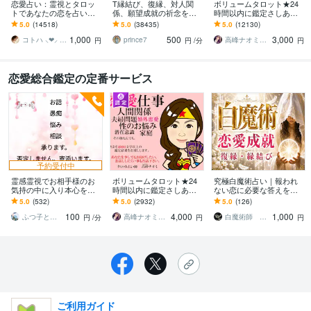
恋愛占い：霊視とタロッ
T縁結び、復縁、対人関
ボリュームタロット★24
トであなたの恋を占いま
係、願望成就の祈念を承
時間以内に鑑定さしあげ
す 復縁・片想い・複雑
ります 対象者の思いと状
ます 3000文字以上の鑑定
5.0
(14518)
5.0
(38435)
5.0
(12130)
愛・夫婦問題…お悩みに
況、対象者との対話、祈
★希望者のみ一部カード
1,000
500
3,000
優しく寄り添います♡
念
開示サービスあり
コトハ ⸜❤︎⸝ 新サービス提供開始✨️
prince7
高峰ナオミ タロット占い師
円
円
/分
円
恋愛総合鑑定の定番サービス
予約受付中
霊感霊視でお相手様のお
ボリュームタロット★24
究極白魔術占い｜報われ
気持の中に入り本心を視
時間以内に鑑定さしあげ
ない恋に必要な答えを伝
ます 三代霊感家系に生ま
ます 4000文字以上の鑑定
えます 復縁・片思い・複
5.0
(532)
5.0
(2932)
5.0
(126)
れました。皆様のお役に
結果★細かなご質問もカ
雑恋愛｜あの人の本音と
100
4,000
1,000
立てればと思います
ード展開します。
成就への道を導きます
ふつ子と申します。
高峰ナオミ タロット占い師
白魔術師 ミカエル
円
/分
円
円
ご利用ガイド