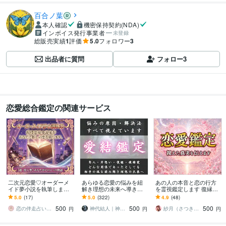
百合ノ葉
本人確認
機密保持契約(NDA)
インボイス発行事業者
未登録
総販売実績
1
評価
5.0
フォロワー
3
出品者に質問
フォロー
3
恋愛総合鑑定の関連サービス
二次元恋愛♡オーダーメ
あらゆる恋愛の悩みを紐
あの人の本音と恋の行方
イド夢小説を執筆します
解き理想の未来へ導きま
を霊視鑑定します 復縁、
アイドル、芸能人、二次
す 恋人・片想い・復縁・
片思い、不倫、彼の気持
5.0
(17)
5.0
(322)
4.9
(48)
元の夢女子（リアコ）向
複雑愛を輝かせ恋愛の運
ち…運命の流れを読み解
500
500
500
けの恋愛叶えます
命を解決します
きます
恋の伴走占い師もる
神代結人｜神導の継承神主
紗月（さつき）｜縁糸霊術師
円
円
円