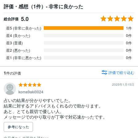
評価・感想（1件）- 非常に良かった
5.0
総合評価
星5 (非常に良かった)
1件
星4 (良かった)
0件
星3 (普通)
0件
星2 (悪かった)
0件
星1 (非常に悪かった)
0件
1
評価で絞り込む
件の評価
2025年1月15日
koma9aki0024
占いの結果が分かりやすいでした。

結果に対するアドバイスもくれるので助かります。

あと、とても親切で優しい人。

参考になった
出品者からの返信を読む