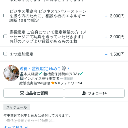
ビジネス用途向 ビジネスでパワーストーン
＋
3,000円
を扱う方のために、相談や石のエネルギー
診断 10まで鑑定
霊視鑑定 ご自身について鑑定希望の方（メ
＋
3,000円
ッセージにて写真を送っていただきます）
お顔のアップより背景があるもの１枚
＋
1,500円
１つ追加鑑定
透視・霊視鑑定 ゆめこ
本人確認
機密保持契約(NDA)
インボイス発行事業者
未登録
総販売実績
150
評価
5.0
フォロワー
14
出品者に質問
フォロー
14
スケジュール
年中無休でお申し込みは受付しております。

ご返信は最短で５分ー12時間以...
すべて見る