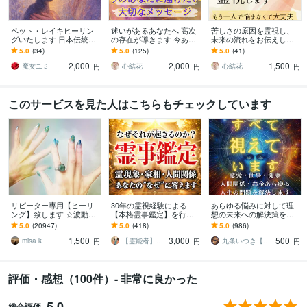
ペット・レイキヒーリン
迷いがあるあなたへ 高次
苦しさの原因を霊視し、
グいたします 日本伝統臼
の存在が導きます 今あな
未来の流れをお伝えしま
井式レイキで、あなたの
たに必要な特別なメッセ
す 見えない不安・重さ・
5.0
(34)
5.0
(125)
5.0
(41)
大切な家族を元気に❤
ージをお届けします✧*｡
執着のループから抜け出
2,000
2,000
1,500
すヒントをお伝え
魔女ユミ
心結花
心結花
円
円
円
このサービスを見た人はこちらもチェックしています
リピーター専用【ヒーリ
30年の霊視経験による
あらゆる悩みに対して理
ング】致します ☆波動を
【本格霊事鑑定】を行い
想の未来への解決策を授
上げ、流れを良くします
ます 霊現象・家相・家
けます 人生が上手くいか
5.0
(20947)
5.0
(418)
5.0
(986)
☆
系・先祖・土地・人間関
ないと悩んでいる人に未
1,500
3,000
500
係・悪縁・因縁・厄払い
来を好転させる魂の導き
misa k
【霊能者】天晴
九条いつき【高次元宇宙霊視師】
円
円
円
評価・感想（100件）- 非常に良かった
5.0
総合評価