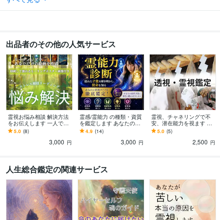
出品者のその他の人気サービス
霊視お悩み相談 解決方法
霊感/霊能力 の種類・資質
霊視、チャネリングで不
をお伝えします 一人で悩
を鑑定します あなたの霊
安、潜在能力を視ます ど
まず霊視リーディングに
感資質・才能・適性を完
んなお悩みでも根本を霊
5.0
(8)
4.9
(14)
5.0
(5)
お任せください
全鑑定/私に霊能力はある
視し解決に導きます
3,000
3,000
2,500
の？
円
円
円
人生総合鑑定の関連サービス