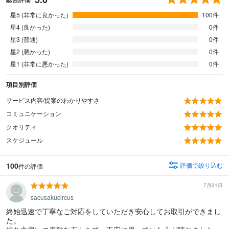
星5 (非常に良かった)
100件
星4 (良かった)
0件
星3 (普通)
0件
星2 (悪かった)
0件
星1 (非常に悪かった)
0件
項目別評価
サービス内容/提案のわかりやすさ
コミュニケーション
クオリティ
スケジュール
100
評価で絞り込む
件の評価
7月31日
sacusakucircus
終始迅速で丁寧なご対応をしていただき安心してお取引ができまし
た。
