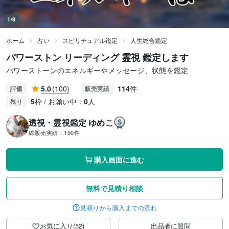
1/9
ホーム
占い
スピリチュアル鑑定
人生総合鑑定
パワーストン リーディング 霊視 鑑定します
パワーストーンのエネルギーやメッセージ、状態を鑑定
5.0
(100)
114
件
評価
販売実績
5
枠 / お願い中：
0
人
残り
透視・霊視鑑定 ゆめこ
総販売実績：
150件
購入画面に進む
無料で見積り相談
見積りから購入までの流れ
お気に入り(52)
出品者に質問