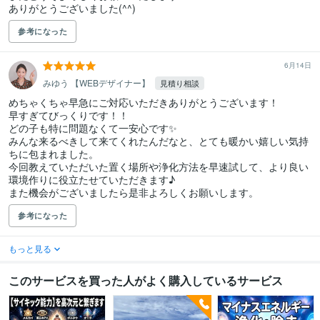
ありがとうございました(^^)
参考になった
6月14日
みゆう 【WEBデザイナー】
見積り相談
めちゃくちゃ早急にご対応いただきありがとうございます！

早すぎてびっくりです！！

どの子も特に問題なくて一安心です✨

みんな来るべきして来てくれたんだなと、とても暖かい嬉しい気持
ちに包まれました。

今回教えていただいた置く場所や浄化方法を早速試して、より良い
環境作りに役立たせていただきます♪

また機会がございましたら是非よろしくお願いします。
参考になった
もっと見る
このサービスを買った人がよく購入しているサービス