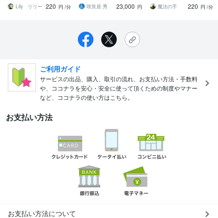
たの応援致します
ィ・ヒーリング / 本質的回
ッセージ✨リーディングい
220
23,000
220
復と能力開花☆
たしますね
Lily リリー
咲良居 秀
魔法の手
円
/分
円
円
/分
ご利用ガイド
サービスの出品、購入、取引の流れ、お支払い方法・手数料
や、ココナラを安心・安全に使って頂くための制度やマナー
など、ココナラの使い方はこちら。
お支払い方法
お支払い方法について