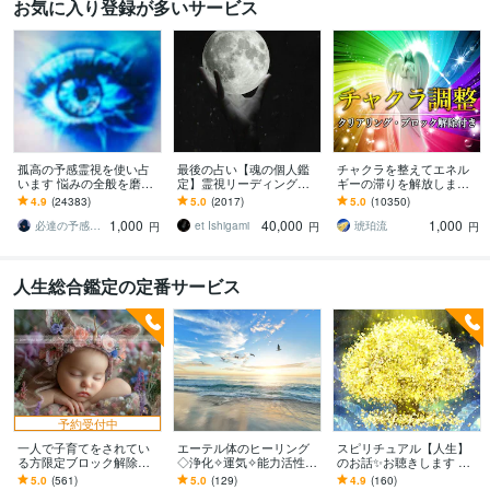
お気に入り登録が多いサービス
孤高の予感霊視を使い占
最後の占い【魂の個人鑑
チャクラを整えてエネル
います 悩みの全般を磨き
定】霊視リーディング承
ギーの滞りを解放します 7
上げ、研ぎ澄ました予感
ります 運命の地図を手
割超リピート！人生を変
4.9
(24383)
5.0
(2017)
5.0
(10350)
より霊視により導きます
に、輝く人生を創る｜魂
えたい人のエネルギー調
1,000
40,000
1,000
の全体像を紐解く鑑定
整
必達の予感霊視 渡邊 潤一
et Ishigami
琥珀流
円
円
円
人生総合鑑定の定番サービス
予約受付中
一人で子育てをされてい
エーテル体のヒーリング
スピリチュアル【人生】
る方限定ブロック解除致
◇浄化✧運気✧能力活性し
のお話✨お聴きします ✨
します 頑張っているあな
ます ☆エーテリックボデ
ご希望の方へ…必要なメ
5.0
(561)
5.0
(129)
4.9
(160)