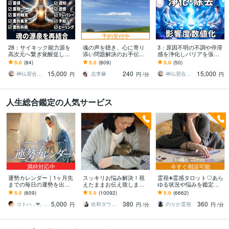
予約受付中
28：サイキック能力源を
魂の声を聴き、心に寄り
3：原因不明の不調や停滞
高次元へ繋ぎ覚醒促しま
添い問題解決のお手伝い
感を浄化しバリアを張り
す 能力の源泉を高次元に
します 恋愛·人間関係·家族
ます 高次元の波動で解消
5.0
(84)
5.0
(809)
5.0
(50)
再接続し本来のポテンシ
·仕事·HSPさん…魂の望む
し癒します。
15,000
240
15,000
ャルを引き出します
方へ✩.*˚
神仏習合師 零
志李麻
神仏習合師 零
円
円
/分
円
人生総合鑑定の人気サービス
満枠対応中
今すぐ相談可能
運勢カレンダー｜1ヶ月先
スッキリお悩み解決！視
霊視➕霊感タロット♡あら
までの毎日の運勢を出し
えたままお伝え致します
ゆる状況や悩みを鑑定し
ます 30日×500字のおよそ
恋愛、結婚、人間関係、
ます 霊能家系末裔 |プロ占
5.0
(609)
5.0
(10092)
5.0
(6662)
1万5千文字で細かく詳細
仕事、人生、ペットの気
い師歴16年| 気持ちや未来
5,000
380
360
に記します
持ち等◎祈願付き
を伝えます
コトハ ⸜❤︎⸝ 新サービス提供開始✨️
佐和ダウジング＆スピリットメンター
のりか霊視
円
円
/分
円
/分