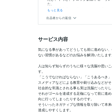
た。
CHAAKO先生のお力によって、本当にト
もっと見る
出品者からの返信
サービス内容
気になる事があってどうしても前に進めない、
ない習慣があるなどのお悩みを解消いたします。
人は知らず知らずのうちに様々な洗脳や思いこ
す。

「こうでなければならない」「こうあるべき」
スメディアなどによる教育や刷り込みなどがそ
社会的な常識とされる事も実は洗脳だったりしま
それがゴールを達成する足枷になって前に進め
向に行ってしまったりするのです。

そういったネガティブな情報を取り除いて本来
達成しやすくします。
