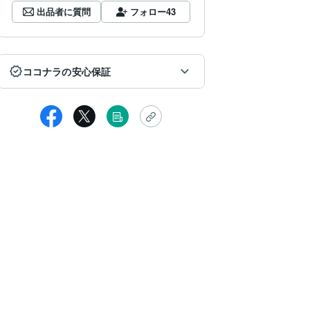
出品者に質問
フォロー
43
ココナラの安心保証
匿名
の度はお世話になりました。ヒーリング中に目の前がクリアになり気
れまで怠くて何もしたくなかったのに動こうという気持ちになれたり