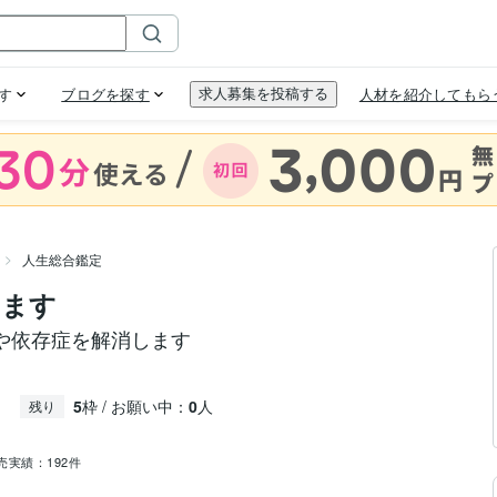
人生総合鑑定
します
や依存症を解消します
5
枠 / お願い中：
0
人
残り
売実績：
192件