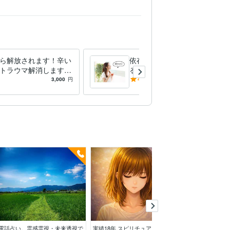
ら解放されます！辛い
依存克服！脱中毒！人生変わ
トラウマ解消します
る！禁欲ヒーリングします
 失恋／虐待／いじめ
ダイエット/グルテンフリー/
3,000
円
4.7
(10)
3,000
円
D
糖質制限/禁酒/禁煙/ギャンブ
ル
予約
電話占い。霊感霊視・未来透視で
実績18年 スピリチュアルカウン
疲労とストレス