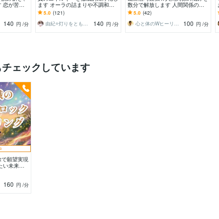
 恋が苦し
ます オーラの詰まりや不調和を
数分で解放します 人間関係のあ
どう進めばい
浄化 占い師さんにも好評の浄化
らゆる悩みを即解放し、心地よい
5.0
(121)
5.0
(42)
です
関係性をサポート
140
140
100
由紀⭐灯りをともす癒し陰陽師
心と体のWヒーリングサロン しぜんたい
円
/分
円
/分
円
/分
もチェックしています
中
除で願望実現
たい未来は
潜在意識の書
160
円
/分