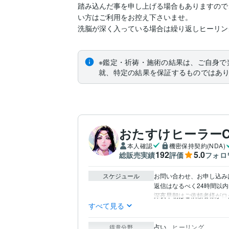
踏み込んだ事を申し上げる場合もありますので
い方はご利用をお控え下さいませ。

洗脳が深く入っている場合は繰り返しヒーリン
※鑑定・祈祷・施術の結果は、ご自身で
就、特定の結果を保証するものではあ
おたすけヒーラーC
本人確認
機密保持契約(NDA)
192
5.0
総販売実績
評価
フォロ
スケジュール
お問い合わせ、お申し込みは
返信はなるべく24時間以内
すべて見る
占い
ヒーリング
得意分野