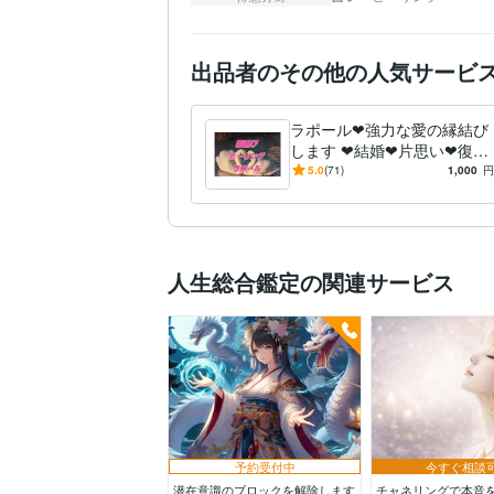
出品者のその他の人気サービ
ラポール❤強力な愛の縁結び
します ❤結婚❤片思い❤復縁
❤三角関係❤不倫
5.0
(71)
1,000
円
人生総合鑑定の関連サービス
予約受付中
今すぐ相談
潜在意識のブロックを解除します
チャネリングで本音