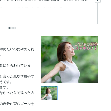
ま
ラウマに効果を感じたばかりでなく、C...
出
やめたいのにやめられ


みにとらわれていま
と言った親や学校やマ
うです。

す。

なかったり間違った方
の自分が望むゴールを