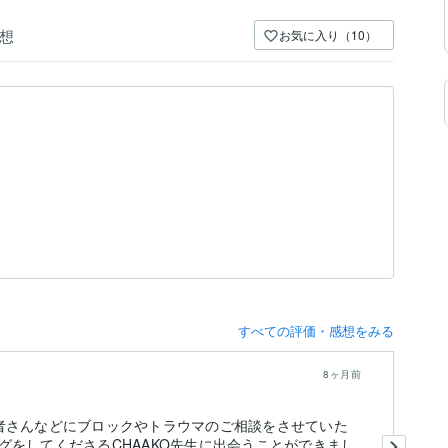
想
お気に入り（10）
すべての評価・感想をみる
8ヶ月前
者さんなどにブロックやトラウマのご相談をさせていた
こ
グをしてくださるCHAAKO先生に出会うことができまし
そ