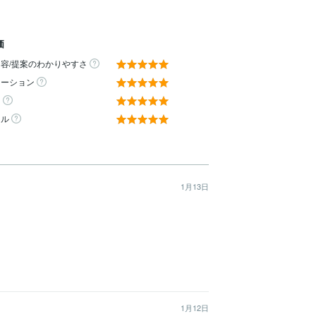
価
容/提案のわかりやすさ
ケーション
ィ
ール
1月13日
1月12日