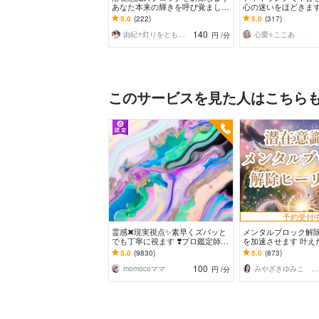
あなた本来の輝きを呼び覚まし、
心の迷いをほどきます
人生を軽やかに動かします。
くなる原因を探り、
5.0
(222)
5.0
(317)
いかをお伝えします
140
由紀⭐灯りをともす癒し陰陽師
心愛⟡ここあ
円
/分
このサービスを見た人はこちら
予約受付
霊感✖現実視点✨素早くズバッと
メンタルブロック解
でも丁寧に視ます ❣️プロ鑑定師の
を加速させます 叶え
総合鑑定⭐お気軽に✨魂をやわら
自分で引き寄せる！
5.0
(9830)
5.0
(873)
かくかろやかに
き換えヒーリング
100
momocoママ
みやざきゆみこ 未来を叶えるヒーリング
円
/分