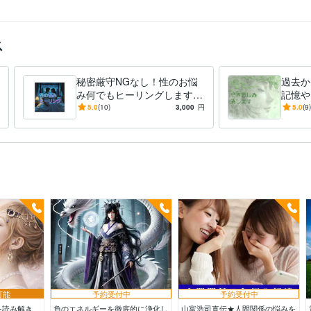
ス
秘密厳守NGなし！性のお悩
過去か
み何でもヒーリングします
記憶や
性体験／性生活／フェチ／ト
別れ／
5.0
(10)
3,000
円
5.0
(9)
ラウマ／セックスレス／LGB
／PTS
TQ
可能
予約受付中
予約受付中
を読み解き、
負のエネルギーを徹底的に浄化し
山富浩司直伝★人間関係の悩みを