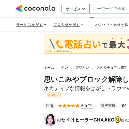
ホーム
占い
電話占い
スピリチュアル鑑定
思いこみやブロック解除
ネガティブな情報をはがしトラウマ
電話相談
10
件
5.0
(7)
販売実績
評価
おたすけヒーラーCHAAKO
総販