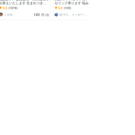
お答えいたします 生まれつきの
セリング承ります 悩みを霊視リ
チュアル浄化し
霊感霊視で視えたままのメッセー
ーディング|守護からのメッセー
ギーを抜き本来
4.9
(1976)
5.0
(105)
5.0
(61)
ジをお伝えします。
ジをお伝えします
サポート
140
140
くかわ
ゆづり。メッセージの通訳者
円
/分
円
/分