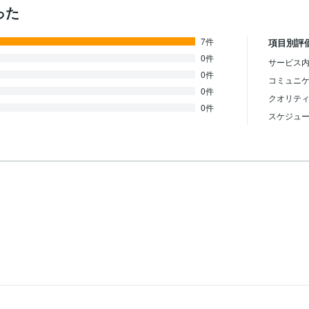
った
7件
項目別評
0件
サービス内
0件
コミュニ
0件
クオリテ
0件
スケジュ