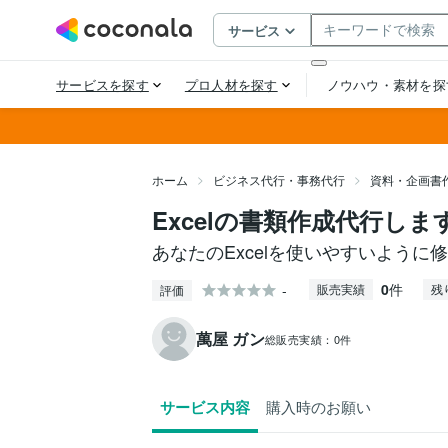
ホーム
ビジネス代行・事務代行
資料・企画書
Excelの書類作成代行しま
あなたのExcelを使いやすいように
0
件
-
販売実績
残
評価
萬屋 ガン
総販売実績：
0件
サービス内容
購入時のお願い