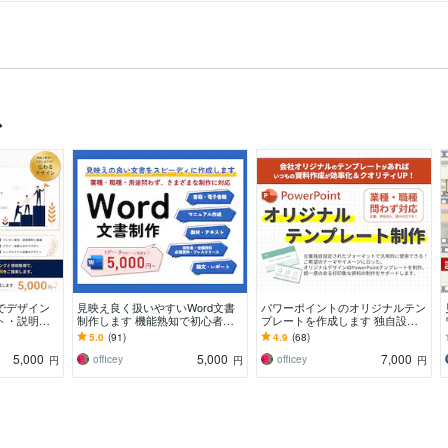
ス
でデザイン
見映え良く扱いやすいWord文書
パワーポイントのオリジナルテン
ト・説明会
制作します 機能熟知で初心者に
プレートを作成します 独自設定
料作成します
も安心丁寧に対応します！
されたフォーマットで効率的に資
5.0
(91)
4.9
(68)
料作成ができるように！
5,000
5,000
7,000
officey
officey
円
円
円
ス