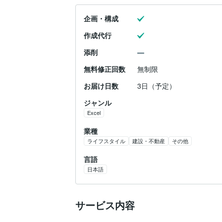
企画・構成
作成代行
添削
無料修正回数
無制限
お届け日数
3日（予定）
ジャンル
Excel
業種
ライフスタイル
建設・不動産
その他
言語
日本語
サービス内容