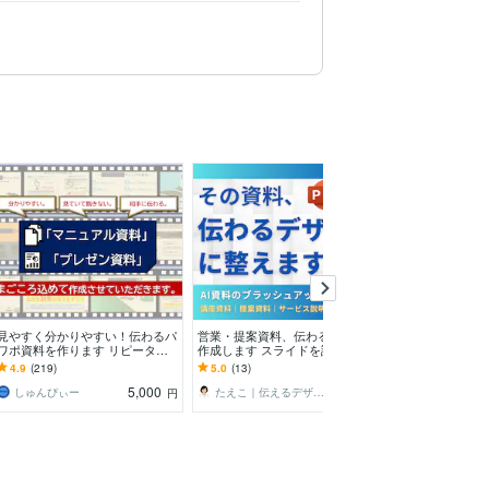
見やすく分かりやすい！伝わるパ
営業・提案資料、伝わるスライド
領収書等の面倒
ワポ資料を作ります リピーター
作成します スライドを話しやす
す 個人事業主
続出！洗練された資料を比較的リ
く・伝わるデザインへ
やレシートを代
4.9
(219)
5.0
(13)
5.0
(3)
ーズナブルにお届け！
す！
5,000
4,000
しゅんぴぃー
たえこ｜伝えるデザイン
マルチワーカー
円
円