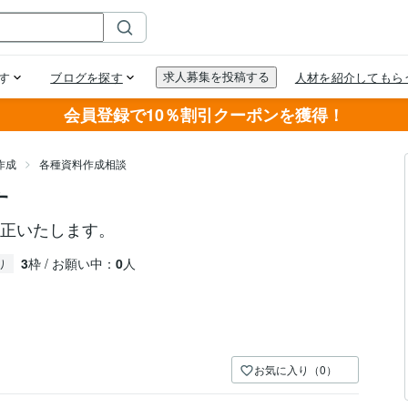
会員登録で10％割引クーポンを獲得！
作成
各種資料作成相談
す
修正いたします。
3
枠 / お願い中：
0
人
り
お気に入り（0）