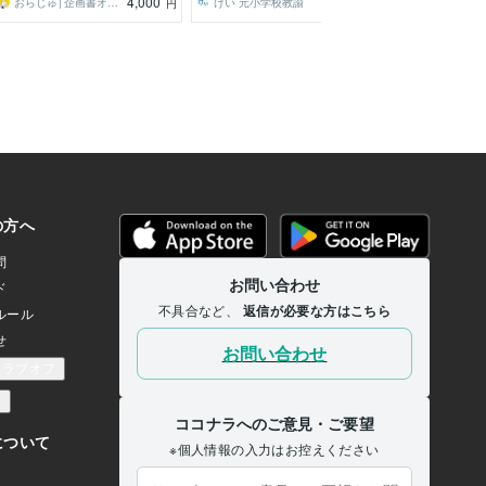
4,000
4,000
おらじゅ│企画書オタク
けい 元小学校教諭
yukihiro7000
円
円