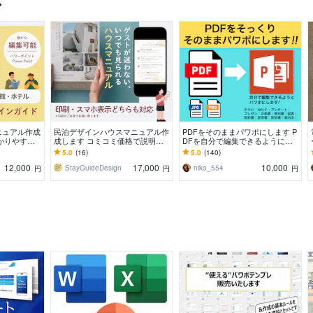
ニュアル作成
民泊デザインハウスマニュアル作
PDFをそのままパワポにします P
かりやすい
成します コミコミ価格で説明文
DFを自分で編集できるようにパ
語対応可。
など丸投げOK!ゲスト満足度UP
ワポにします。
5.0
(16)
5.0
(140)
12,000
17,000
10,000
StayGuideDesign
niko_554
円
円
円