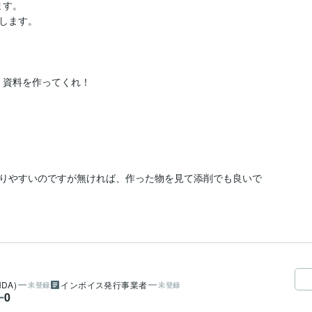
す。

します。

、資料を作ってくれ！

りやすいのですが無ければ、作った物を見て添削でも良いで
DA)
インボイス発行事業者
未登録
未登録
0
ー