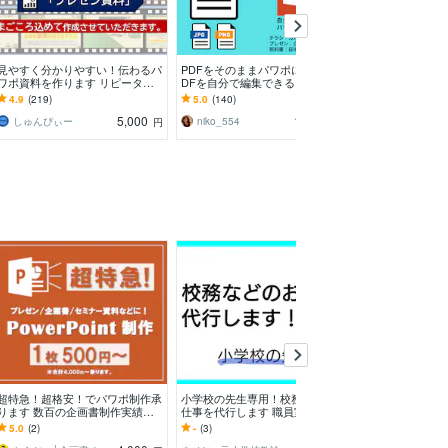
見やすく分かりやすい！伝わるパ
PDFをそのままパワポにします P
文書作成を丸ご
ワポ資料を作ります リピーター
DFを自分で編集できるようにパ
作る目的も材料
続出！洗練された資料を比較的リ
ワポにします。
なら後は作るだ
4.9
(219)
5.0
(140)
4.9
(24)
ーズナブルにお届け！
5,000
10,000
しゅんぴぃー
niko_554
maxcat
円
円
超特急！超格安！でパワポ制作承
小学校の先生専用！校務などのお
太陽光発電設備
ります 数百の企画書制作実績の
仕事を代行します 職員室でのお
に対応致します
ある現役プランナーがお手伝い！
仕事など授業以外の先生のお仕事
計、申請、OM
5.0
(2)
-
(3)
5.0
(7)
をサポートします
頂いています。