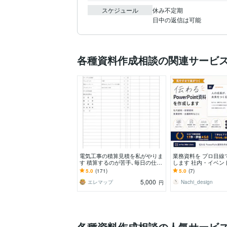
スケジュール
休み不定期

日中の返信は可能
各種資料作成相談の関連サービ
電気工事の積算見積を私がやりま
業務資料を プロ目線
す 積算するのが苦手､毎日の仕事
します 社内・イベン
終われてる人は必見
向けPowerPoint資
5.0
(171)
5.0
(7)
5,000
エレマップ
Nachi_design
円
各種資料作成相談の人気サービ