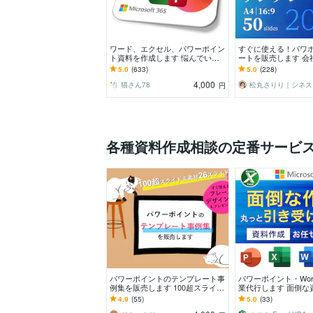
ワード、エクセル、パワーポイン
すぐに使える！パワ
ト資料を作成します 悩んでいる
ートを販売します 会
より、ご依頼下さい。迅速、丁寧
業資料を効率よくき
5.0
(633)
5.0
(228)
に仕上げます。
るために
4,000
猫さん78
松
円
各種資料作成相談の定番サービ
パワーポイントのテンプレート事
パワーポイント・Word
例集を販売します 100超スライド
業代行します 面倒な
+素材26スライドで自由に編集が
是非ご相談ください
4.9
(55)
5.0
(33)
可能です。