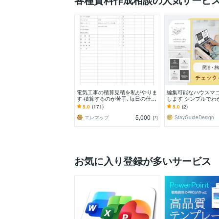
電気工事の積算見積を私がやりま
編集可能なハウスマ
す 積算するのが苦手､毎日の仕事
します シンプルでわ
終われてる人は必見
デザインです。多言
5.0
(171)
5.0
(2)
5,000
エレマップ
StayGuideDesign
円
お気に入り登録が多いサービス