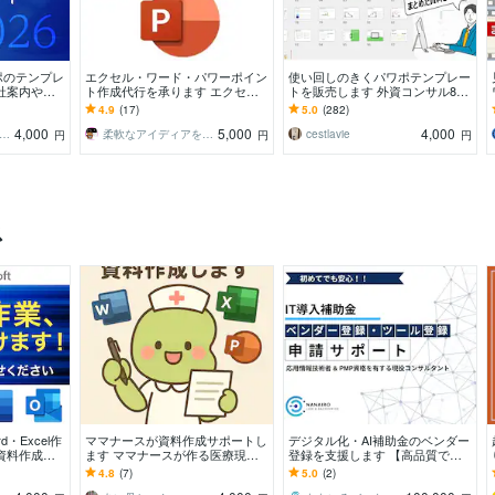
ポのテンプレ
エクセル・ワード・パワーポイン
使い回しのきくパワポテンプレー
社案内や営
ト作成代行を承ります エクセ
トを販売します 外資コンサル8年
れいに自作す
ル、ワード、パワーポイント作成
の作者が現場で使うテンプレ＆作
4.9
(17)
5.0
(282)
なら何でもご相談ください
成ルールブック
4,000
5,000
4,000
丸さりり｜シネステティカ
柔軟なアイディアをご提供します。
cestlavie
円
円
円
ス
・Excel作
ママナースが資料作成サポートし
デジタル化・AI補助金のベンダー
資料作成！
ます ママナースが作る医療現場
登録を支援します 【高品質で短
！
の伝わる資料作成
納期】応用情報技術者 の有資格
4.8
(7)
5.0
(2)
者が万全のサポート