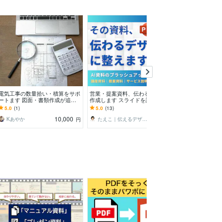
電気工事の数量拾い・積算をサポ
営業・提案資料、伝わるスライド
業務資料を プ
ートます 図面・書類作成が追い
作成します スライドを話しやす
します 社内・
つかない方へ
く・伝わるデザインへ
向けPowerPoi
5.0
(1)
5.0
(13)
5.0
(7)
10,000
4,000
Kあやか
たえこ｜伝えるデザイン
Nachi_design
円
円