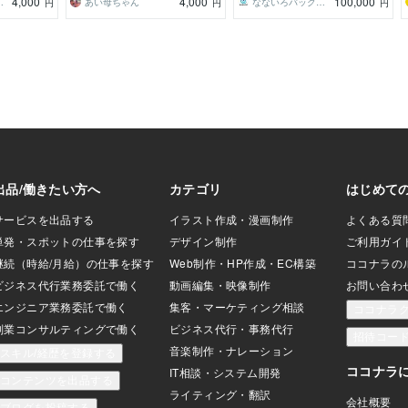
4,000
4,000
100,000
 VBA 講師
あい母ちゃん
なないろバックオフィス
円
円
円