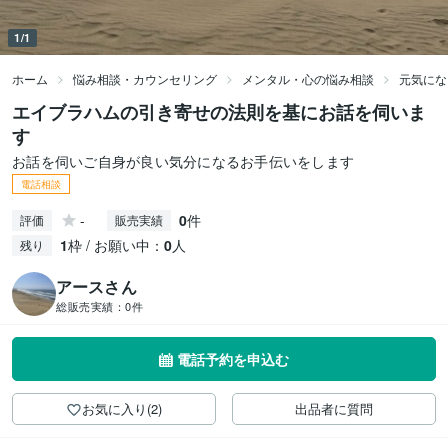
1/1
ホーム
悩み相談・カウンセリング
メンタル・心の悩み相談
元気にな
エイブラハムの引き寄せの法則を基にお話を伺いま
す
お話を伺いご自身が良い気分になるお手伝いをします
電話相談
-
0
件
評価
販売実績
1
枠 / お願い中：
0
人
残り
アースさん
総販売実績：
0件
電話予約を申込む
お気に入り(2)
出品者に質問