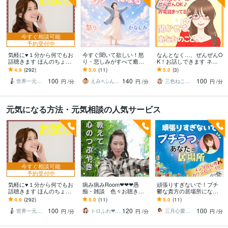
今すぐ相談可能
予約受付中
気軽に♥１分から何でもお
今すぐ聞いて欲しい！怒
なんとなく…、ぜんぜんO
話聴きます ほんのちょっ
り・悲しみがすべて癒さ
K！お話しできます ネガ
とだけ話したい方はお気
れます お話しするだけで
ティブもポジティブも、
4.9
(292)
5.0
(11)
5.0
(3)
軽にお電話ください＾＾
心と体調のしんどさがラ
あなたのおはなし聞かせ
100
140
100
ク～になるヒーリング
てください！
世界一元気な60歳♪ 藤野もえ
えみ⭐️ふんわり霊感ヒーリング
三色ねこ♡心のおそうじアドバイザー
円
/分
円
/分
円
/分
元気になる方法・元気相談の人気サービス
今すぐ相談可能
予約受付中
気軽に♥１分から何でもお
病み病みRoom❤❤❤愚
頑張りすぎないで！プチ
話聴きます ほんのちょっ
痴・雑談 色々お聴きし
鬱な貴方の居場所になり
とだけ話したい方はお気
ます ♡心の病の患者様♡
ます メンタル心理カウン
4.9
(292)
5.0
(11)
5.0
(11)
軽にお電話ください＾＾
そのご家族♡過去・今・
セラー資格有♡病院に行
100
120
100
未来、語りましょ♡
く前の駆け込み寺
世界一元気な60歳♪ 藤野もえ
トロふわ❤なつこ
三月心愛（みつきここあ）♡癒しボイスOL
円
/分
円
/分
円
/分