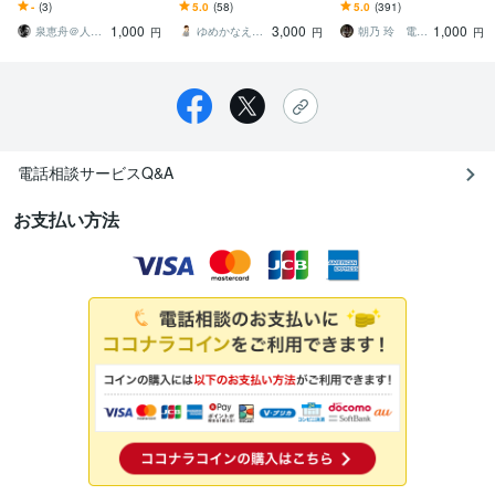
きます 心身一如/呼吸で心
ります 今の自分に息苦し
ます 幸せの国行き開運切
-
(3)
5.0
(58)
5.0
(391)
身を整えると、肚が整
さを感じるあなたへ～生
符☆宇宙と私に「上がり
1,000
3,000
1,000
い、人生も整う
まれ持つ特性を教えます
ます宣言」して下さい
泉恵舟＠人生の調律師
ゆめかなえもん
朝乃 玲 電話占歴15年
円
円
円
電話相談サービスQ&A
お支払い方法