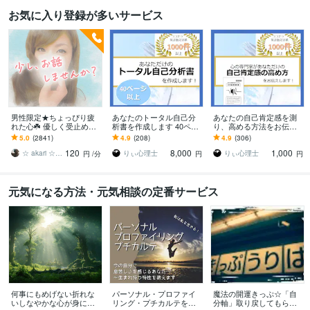
お気に入り登録が多いサービス
男性限定★ちょっぴり疲
あなたのトータル自己分
あなたの自己肯定感を測
れた心☘️ 優しく受止めま
析書を作成します 40ペー
り、高める方法をお伝え
す 恋愛/悩み/雑談/ホッと
ジ以上のボリューム！あ
します 心理士があなたの
5.0
(2841)
4.9
(208)
4.9
(306)
安心する癒しボイスで(*
なたの自己理解書を作成
今の自己肯定感を調べ高
120
8,000
1,000
˘︶˘*)♡
します！
め方をアドバイスします
☆ akari ☆ （あかり）
りぃ心理士
りぃ心理士
円
/分
円
円
元気になる方法・元気相談の定番サービス
何事にもめげない折れな
パーソナル・プロファイ
魔法の開運きっぷ☆「自
いしなやかな心が身に付
リング・プチカルテを作
分軸」取り戻してもらい