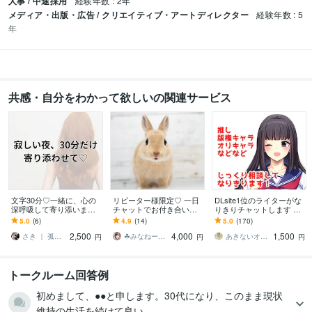
人事 / 中途採用
経験年数 : 2年
メディア・出版・広告 / クリエイティブ・アートディレクター
経験年数 : 5
年
共感・自分をわかって欲しいの関連サービス
文字30分♡一緒に、心の
リピーター様限定♡ 一日
DLsite1位のライターがな
深呼吸して寄り添います
チャットでお付き合いし
りきりチャットします 推
ひとりぼっちの夜に。line
ます 「聞いてよ！教え
しになりきってご希望の
5.0
(6)
4.9
(14)
5.0
(170)
感覚で寄り添います
て！相手して！」に全力
シチュエーションでじっ
2,500
4,000
1,500
で応えます(^^)v
くりイメチャ♪
さき ｜ 孤独に100％共感します
☘みなねー⭐️元総務部長☘
あきないオカメインコ
円
円
円
トークルーム回答例
初めまして、●●と申します。30代になり、このまま現状
維持の生活を続けて良い...