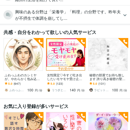
興味のある分野は「栄養学」「料理」の分野です。昨年夫
が不摂生で体調を崩してし...
共感・自分をわかって欲しいの人気サービス
予約受付中
ふわっふわのカシミヤ
女性限定♡今すぐ吐き出
秘密の部屋でお待ち致し
が、やわらかく包み込み
したいモヤモヤ受け止め
ます 誇り高き秘密の聖地
ます ☘️もふもふに包まれ
ます 否定せず優しく寄り
へようこそ！
5.0
(647)
5.0
(123)
5.0
(131)
て、心、ほどける☘️
添います♪たまった想いを
100
140
100
吐き出して心に余白
ふわっふわのカシミヤ
うつぎともこ（けんちゃんママ♪）
ラビット赤石
円
/分
円
/分
円
/分
お気に入り登録が多いサービス