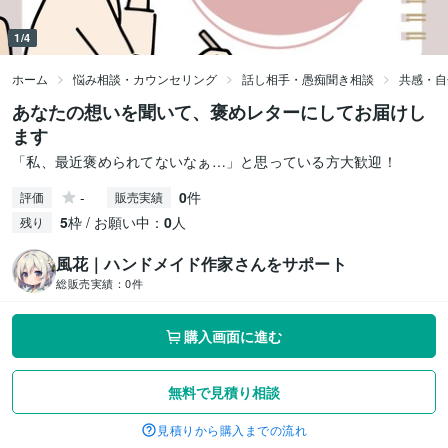
1/4
ホーム
悩み相談・カウンセリング
話し相手・愚痴聞き相談
共感・自
あなたの想いを聞いて、褒めレターにしてお届けし
ます
「私、最近褒められてないなぁ…」と思っている方大歓迎！
-
0
件
評価
販売実績
5
枠 / お願い中：
0
人
残り
風花｜ハンドメイド作家さんをサポート
総販売実績：
0件
購入画面に進む
無料で見積り相談
見積りから購入までの流れ