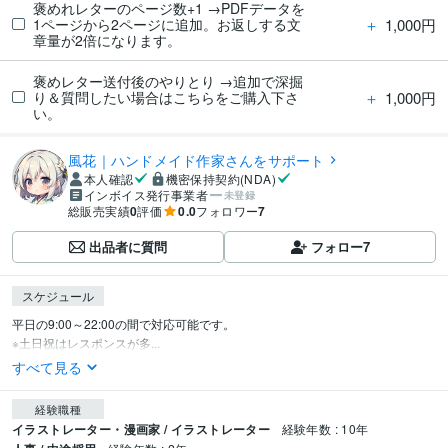
褒めれレターのページ数+1 →PDFデータを
＋
1,000円
1ページから2ページに追加。お返しする文
章量が2倍になります。
褒めレター送付後のやりとり →追加で深掘
＋
1,000円
り＆質問したい場合はこちらをご購入下さ
い。
風花｜ハンドメイド作家さんをサポート
本人確認
機密保持契約(NDA)
インボイス発行事業者
未登録
総販売実績
0
評価
0.0
フォロワー
7
出品者に質問
フォロー
7
スケジュール
平日の9:00～22:00の間で対応可能です。

※土日祝はレスポンスが多...
すべて見る
経験職種
イラストレーター・漫画家 / イラストレーター
経験年数 : 10年