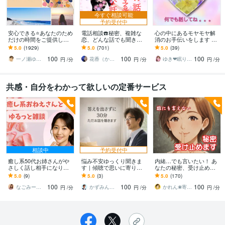
今すぐ相談可能
予約受付中
安心できる⭐️あなたのため
電話相談☎️秘密、複雑な
心の中にあるモヤモヤ解
だけの時間をご提供しま
恋、どんな話でも聞きま
消のお手伝いをします ✨H
す HSPの私があなたを全
す あなたの思い全て受け
SPの私があなたの心に寄
5.0
(1929)
5.0
(701)
5.0
(39)
力で受け止めます。緊張
止めます！誰にも話せな
り添い優しく受けとめま
100
100
100
なんていらない。
い方にお勧めです！
すꕤ
一ノ瀬ゆう★実績１０年の安心できる聞き手
花香（かこ）
ゆき❤眠り姫カウンセラー
円
/分
円
/分
円
/分
共感・自分をわかって欲しいの定番サービス
相談中
予約受付中
癒し系50代お姉さんがや
悩み不安ゆっくり聞きま
内緒…でも言いたい！ あ
さしく話し相手になりま
す｜傾聴で思いに寄り添
なたの秘密、受け止めま
す 優しい癒しボイス♡50
います うまく話せなくて
す 秘密厳守✨絶対ナイシ
5.0
(9)
5.0
(3)
5.0
(170)
代お姉さんと楽しく雑談
も沈黙があっても大丈夫
ョを聞いてほしい、に優
100
100
100
＆秘密相談しよ♪
です
しく寄り添います。
なごみーな♡癒し系心のサポーター
かずみん＠人生のモヤモヤ解消アドバイザー
かれん❀寄り添いサロン
円
/分
円
/分
円
/分