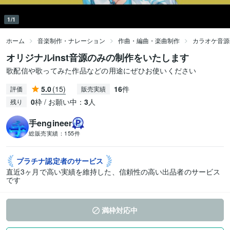
1/1
ホーム
音楽制作・ナレーション
作曲・編曲・楽曲制作
カラオケ音源
オリジナルinst音源のみの制作をいたします
歌配信や歌ってみた作品などの用途にぜひお使いください
5.0
(15)
16
件
評価
販売実績
0
枠 / お願い中：
3
人
残り
手engineer
総販売実績：
155件
プラチナ認定者の
サービス
直近3ヶ月で高い実績を維持した、信頼性の高い出品者のサービス
です
満枠対応中