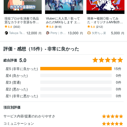
現役プロが生演奏で高品
Vtuberに大人気！歌って
簡単〜複雑◎歌ってみ
質なカラオケ音源を作成
みたのMIXをします エフ
た・オリジナルMV制作し
します オールジャンル対
ェクト・アレンジ自由自
ます Vtuber・歌い手必
5.0
(302)
5.0
(819)
5.0
(212)
応！ハイクオリティーな
在！初めての方でも丁寧
見！お任せ〜本家再現ま
12,000
13,000
5,000
歌ってみたに！商用無料
にサポート！
で可能！
Takuya Tsuneta
Perry｜作編曲・MIX
矢野ちぃ菜
円
円
円
評価・感想（15件）- 非常に良かった
5.0
総合評価
星5 (非常に良かった)
15件
星4 (良かった)
0件
星3 (普通)
0件
星2 (悪かった)
0件
星1 (非常に悪かった)
0件
項目別評価
サービス内容/提案のわかりやすさ
コミュニケーション