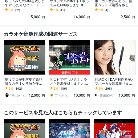
歌ってみたのMIXを致しま
オリジナルinst制作＋歌っ
ボーカル音源のピッチ補
す ゆったりなバラード曲
てみたMIX致します オリ
正＆ノイズ処理を致しま
から激しいロックな曲ま
ジナルinst音源で歌ってみ
す 歌ってみた・仮歌・オ
5.0
(82)
5.0
(41)
5.0
(4)
で対応可能です。
た作品を作ってみません
ーディション、どんな用
5,000
14,000
2,500
か？
途でも歓迎です。
円
円
円
カラオケ音源作成の関連サービス
満枠対応中
現役プロが生演奏で高品
耳コピで打ち込み！カラ
即納OK！DAM制作者がオ
質なカラオケ音源を作成
オケ音源作成します ハイ
フボーカル音源作ります
します オールジャンル対
クオリティー！楽器数や
TV番組、大型フェスなど
5.0
(302)
5.0
(186)
5.0
(298)
応！ハイクオリティーな
難易度による料金変化無
音楽担当多数！受注実績7
12,000
10,000
10,000
歌ってみたに！商用無料
し！
50件以上♪
Takuya Tsuneta
ファルコン41
作曲家miz
円
円
円
このサービスを見た人はこちらもチェックしています