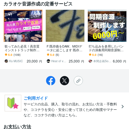
カラオケ音源作成の定番サービス
歌ってみた必見！高音質
F:既存曲をDAW、MIDIデ
打ち込みを多用したバン
インストトラック制作し
ータに起こします 既存楽
ドの演奏用同期音源制作
ます 原曲からボーカルだ
曲を耳コピして全トラッ
します ドンカマ等を使用
5.0
(109)
5.0
(5)
5.0
(16)
けを消したかのようなイ
クをトレースします
したバンドでの同期用の
20,000
25,000
6,000
ンストトラック！
音源の作成です。
Ks MUSIC
Heat of vaporization
本間企画SoundDesign
円
円
円
ご利用ガイド
サービスの出品、購入、取引の流れ、お支払い方法・手数料
や、ココナラを安心・安全に使って頂くための制度やマナー
など、ココナラの使い方はこちら。
お支払い方法