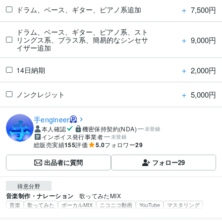
＋
7,500円
ドラム、ベース、ギター、ピアノ系追加
ドラム、ベース、ギター、ピアノ系、スト
＋
9,000円
リングス系、ブラス系、簡易的なシンセサ
イザー追加
＋
2,000円
14日納期
＋
5,000円
ノンクレジット
手engineer
本人確認
機密保持契約(NDA)
未登録
インボイス発行事業者
未登録
総販売実績
155
評価
5.0
フォロワー
29
出品者に質問
フォロー
29
得意分野
音楽制作・ナレーション
歌ってみたMIX
音楽
歌ってみた
ボーカルMIX
ニコニコ動画
YouTube
マスタリング