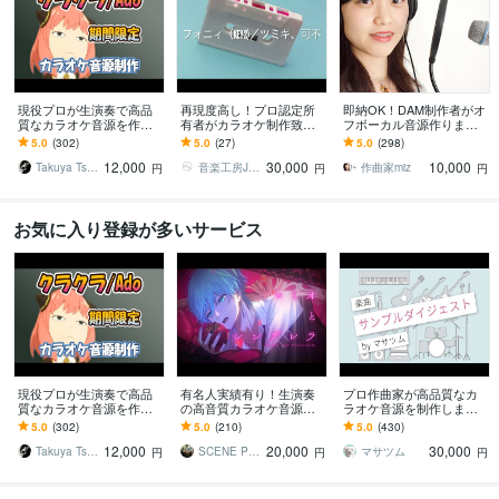
現役プロが生演奏で高品
再現度高し！プロ認定所
即納OK！DAM制作者がオ
質なカラオケ音源を作成
有者がカラオケ制作致し
フボーカル音源作ります
します オールジャンル対
ます サンプルあり！ギタ
TV番組、大型フェスなど
5.0
(302)
5.0
(27)
5.0
(298)
応！ハイクオリティーな
ー、ベースは生演奏にて
音楽担当多数！受注実績7
12,000
30,000
10,000
歌ってみたに！商用無料
対応致します！
50件以上♪
Takuya Tsuneta
音楽工房JOYS
作曲家miz
円
円
円
お気に入り登録が多いサービス
現役プロが生演奏で高品
有名人実績有り！生演奏
プロ作曲家が高品質なカ
質なカラオケ音源を作成
の高音質カラオケ音源作
ラオケ音源を制作します
します オールジャンル対
ります 本物のクオリティ
歌ってみたを作りたい！
5.0
(302)
5.0
(210)
5.0
(430)
応！ハイクオリティーな
を求める方はこちらへ
歌いたい曲のオケがな
12,000
20,000
30,000
歌ってみたに！商用無料
【初心者の方も大歓
い！でお困りの方
Takuya Tsuneta
SCENE PROJECT
マサツム
円
円
円
迎！】