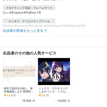
プログラミング言語・フレームワーク
C++:4年
Java:4年
Python:1年
ビジネス・クリエイティブツール
DaVinci Resolve:2年
Cubase:10年
iZotope RX:3年
Waves:5年
出品者の実績をもっと見る
OBS Studio:1年
得意分野
音楽制作・ナレーション
楽曲制作、作詞、ミックスマスタリング
音楽
出品者のその他の人気サービス
語学力
英語
日常会話レベル
格安で歌詞を作成し、著
ミックス・マスタリング
作権譲渡します 商用利用
します ピッチ・リズム補
も可、急ぎの納品も可能
正もします！！
4.9
(17)
5.0
(7)
です！
15,000
13,000
円
円