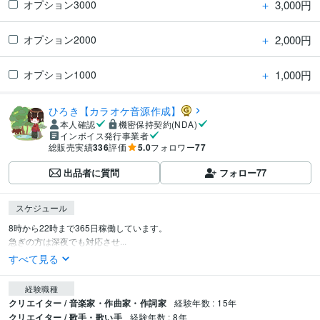
＋
3,000円
オプション3000
＋
2,000円
オプション2000
＋
1,000円
オプション1000
ひろき【カラオケ音源作成】
本人確認
機密保持契約(NDA)
インボイス発行事業者
総販売実績
336
評価
5.0
フォロワー
77
出品者に質問
フォロー
77
スケジュール
8時から22時まで365日稼働しています。

急ぎの方は深夜でも対応させ...
すべて見る
経験職種
クリエイター / 音楽家・作曲家・作詞家
経験年数 : 15年
クリエイター / 歌手・歌い手
経験年数 : 8年