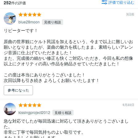
252
評価で絞り込む
件の評価
3日前
blue28moon
見積り相談
リピーターです！

原曲の世界観にケルト民謡を加えるという、今まで以上に難しいお
願いとなりましたが、楽曲の魅力を残したまま、素晴らしいアレン
ジ音源に仕上げていただきました！

また、完成後の細かい修正も快くご対応いただき、今回も私の想像
以上にクオリティの高い作品を納品させていただきました！

この度は本当にありがとうございました！

次回以降も引き続き よろしくお願いいたします！
参考になった
5月22日
kissingproject2012
見積り相談
急な対応でしたが毎回迅速に対応して頂きありがとうございまし
た。

非常に丁寧で毎回気持ちのよい取引です。

またよろしくお願いします。