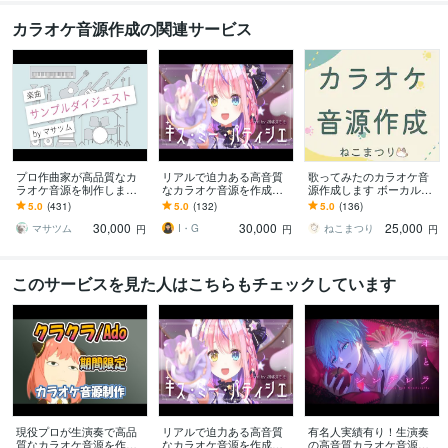
カラオケ音源作成の関連サービス
プロ作曲家が高品質なカ
リアルで迫力ある高音質
歌ってみたのカラオケ音
ラオケ音源を制作します
なカラオケ音源を作成し
源作成します ボーカルMI
歌ってみたを作りたい！
ます エレキギターは生演
X,マスタリングも合わせ
5.0
(431)
5.0
(132)
5.0
(136)
歌いたい曲のオケがな
奏！アニソン・アイドル
てお引き受けも可能で
30,000
30,000
25,000
い！でお困りの方
ソングが得意です！
す！
マサツム
I・G
ねこまつり
円
円
円
このサービスを見た人はこちらもチェックしています
現役プロが生演奏で高品
リアルで迫力ある高音質
有名人実績有り！生演奏
質なカラオケ音源を作成
なカラオケ音源を作成し
の高音質カラオケ音源作