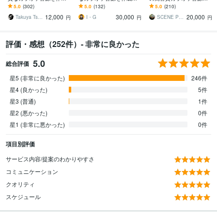
します オールジャンル対
ます エレキギターは生演
ります 本物のクオリティ
5.0
(302)
5.0
(132)
5.0
(210)
応！ハイクオリティーな
奏！アニソン・アイドル
を求める方はこちらへ
12,000
30,000
20,000
歌ってみたに！商用無料
ソングが得意です！
【初心者の方も大歓
Takuya Tsuneta
I・G
SCENE PROJECT
円
円
円
迎！】
評価・感想（252件）- 非常に良かった
5.0
総合評価
星5 (非常に良かった)
246件
星4 (良かった)
5件
星3 (普通)
1件
星2 (悪かった)
0件
星1 (非常に悪かった)
0件
項目別評価
サービス内容/提案のわかりやすさ
コミュニケーション
クオリティ
スケジュール