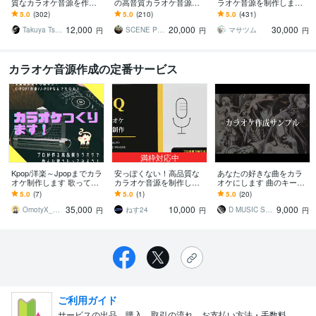
質なカラオケ音源を作成
の高音質カラオケ音源作
ラオケ音源を制作します
します オールジャンル対
ります 本物のクオリティ
歌ってみたを作りたい！
5.0
(302)
5.0
(210)
5.0
(431)
応！ハイクオリティーな
を求める方はこちらへ
歌いたい曲のオケがな
12,000
20,000
30,000
歌ってみたに！商用無料
【初心者の方も大歓
い！でお困りの方
Takuya Tsuneta
SCENE PROJECT
マサツム
円
円
円
迎！】
カラオケ音源作成の定番サービス
満枠対応中
Kpop/洋楽～Jpopまでカラ
安っぽくない！高品質な
あなたの好きな曲をカラ
オケ制作します 歌ってみ
カラオケ音源を制作しま
オケにします 曲のキーの
たいけどオケが無くお困
す 高品質カラオケ制作｜
変更やガイドメロディの
5.0
(7)
5.0
(1)
5.0
(20)
りの方へ！高品質カラオ
リアル楽器風サウンド
作成もできます
35,000
10,000
9,000
ケ提供
OmotyX_MIX
ねす24
D MUSIC STUDIO
円
円
円
ご利用ガイド
サービスの出品、購入、取引の流れ、お支払い方法・手数料