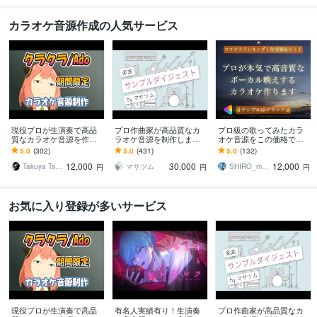
カラオケ音源作成の人気サービス
現役プロが生演奏で高品
プロ作曲家が高品質なカ
プロ級の歌ってみたカラ
質なカラオケ音源を作成
ラオケ音源を制作します
オケ音源をこの価格で作
します オールジャンル対
歌ってみたを作りたい！
ります Vtuberや配信者の
5.0
(302)
5.0
(431)
5.0
(132)
応！ハイクオリティーな
歌いたい曲のオケがな
方へ！高音質でボーカル
12,000
30,000
12,000
歌ってみたに！商用無料
い！でお困りの方
が映える音源を！
Takuya Tsuneta
マサツム
SHIRO_music
円
円
円
お気に入り登録が多いサービス
現役プロが生演奏で高品
有名人実績有り！生演奏
プロ作曲家が高品質なカ