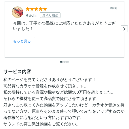
1年前
Rviolin
見積り相談
今回は、丁寧かつ迅速にご対応いただきありがとうござ
いました！
こちらの要望をしっかりと汲み取っていただき、テンポ
もっと見る
調整や...
サービス内容
私のページを見てくださりありがとうございます！

高品質なカラオケ音源を作成させて頂きます。

私の所持している音源や機材など総額500万円を超えました。

それらの機材を使って高品質で提供させて頂きます。

好きな曲の歌ってみた動画をアップしたいけど、カラオケ音源を持
ってない方や、原曲をそのまま使って弾いてみたをアップするのが
著作権的に心配だという方におすすめです。

サウンドの雰囲気は動画をご覧ください。
