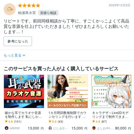
2025年12月2日
柚瀬果水実
見積り相談
リピートです。前回同様相談から丁寧に、すごくかっこよくて高品
質な音源を仕上げていただきました！ぜひまたよろしくお願いいた
します…！
参考になった
もっと見る
このサービスを買った人がよく購入しているサービス
確かな耳でカラオケ音源
1カ月間回数無制限でカウ
キャラデザ～Live2Dモデ
を制作します 私にしか聞
ンセリングを行います ご
リングまで制作できます
こえない音を提供します
自身のお悩み・家族のう
モデリングが得意です！
4.9
(101)
5.0
(43)
4.9
(67)
つ病・自己肯定感を高め
まずはお見積りだけでも
13,000
15,000
80,000
たい、など
お気軽に！
JJ0202
にしおか＠エンパワメントカウンセラー
よしお＠Live2D
円
円
円