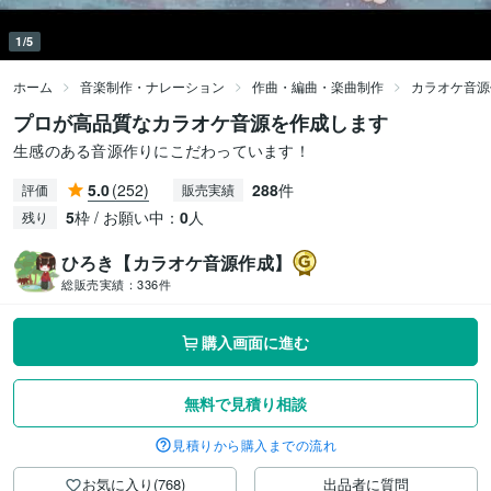
1/5
ホーム
音楽制作・ナレーション
作曲・編曲・楽曲制作
カラオケ音源
プロが高品質なカラオケ音源を作成します
生感のある音源作りにこだわっています！
5.0
(252)
288
件
評価
販売実績
5
枠 / お願い中：
0
人
残り
ひろき【カラオケ音源作成】
総販売実績：
336件
購入画面に進む
無料で見積り相談
見積りから購入までの流れ
お気に入り(768)
出品者に質問