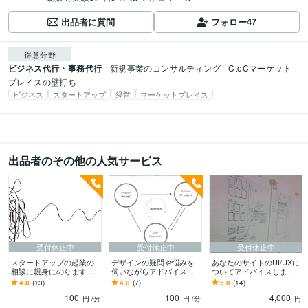
出品者に質問
フォロー
47
得意分野
ビジネス代行・事務代行
新規事業のコンサルティング
 CtoCマーケット
プレイスの壁打ち
ビジネス
スタートアップ
経営
マーケットプレイス
出品者のその他の人気サービス
受付休止中
受付休止中
受付休止中
スタートアップの起業の
デザインの疑問や悩みを
あなたのサイトのUI/UXに
相談に親身にのります ス
伺いながらアドバイスし
ついてアドバイスします
タートアップを立ち上げ
ます 事業会社のデザイナ
スタートアップのUIデザ
4.8
(13)
4.8
(7)
5.0
(14)
た経験から全般的にアド
ーにオススメです。
イナーとして実践的な改
100
100
4,000
バイスします
善案をだします
円
/分
円
/分
円