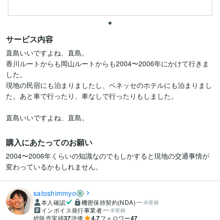
サービス内容
直島いいですよね、直島。

香川ルートからも岡山ルートからも2004〜2006年にかけて行きま
した。

現地の民宿にも泊まりましたし、ベネッセのホテルにも泊まりまし
た。あと車で行ったり、車なしで行ったりもしました。

直島いいですよね、直島。
購入にあたってのお願い
2004〜2006年くらいの知識なのでもしかすると現地の交通事情が
変わっているかもしれません。
satoshimmyo
本人確認
機密保持契約(NDA)
未登録
インボイス発行事業者
未登録
総販売実績
37
評価
4.7
フォロワー
47