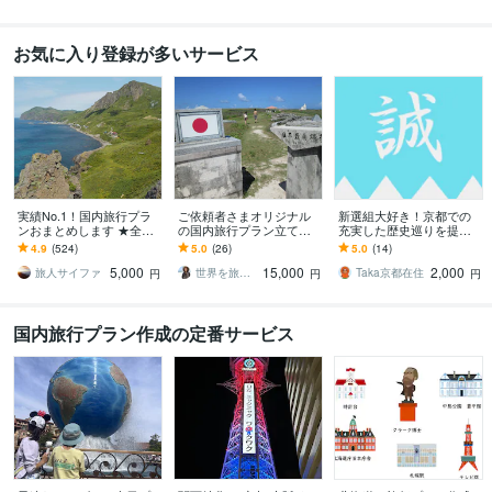
お気に入り登録が多いサービス
実績No.1！国内旅行プラ
ご依頼者さまオリジナル
新選組大好き！京都での
ンおまとめします ★全国4
の国内旅行プラン立てま
充実した歴史巡りを提案
7都道府県制覇済！ご希望
す 【日本一周した旅ブロ
します ガイドブックに載
4.9
(524)
5.0
(26)
5.0
(14)
に合わせて旅行プランお
ガーが作る！】世界で一
ってないマニアックな聖
5,000
15,000
2,000
まとめ
つだけの旅行プラン
地や名所なども教えます
旅人サイファ
世界を旅する文章屋タカヤ｜SEOライター
Taka京都在住
円
円
円
国内旅行プラン作成の定番サービス