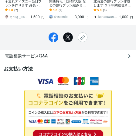
子連れディズニー当日プ
関西特化！(京都/大阪)な
北海道の旅行プラン作成
ランを作ります 身長・年
どの旅行プラン組みます
します ２９年間在住＆道
齢・好みでアトラクショ
関西/京都/大阪/神戸/グル
の駅スタンプ完全制覇の
5.0
(7)
5.0
(2)
5.0
(6)
ン順を最適化
メ/20代/一人旅/旅行/観光
私に任せてください
1,500
3,000
1,000
さつき_disney
shirusmile
koharuwanwan
円
円
円
電話相談サービスQ&A
お支払い方法