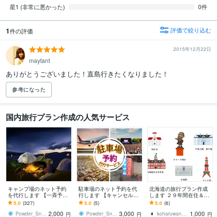
星1 (非常に悪かった)
0件
1
評価で絞り込む
件の評価
2015年12月22日
maytant
参考になった
国内旅行プラン作成の人気サービス
キャンプ場のネット予約
駐車場のネット予約を代
北海道の旅行プラン作成
を代行します 【一斉予約
行します 【キャンセル待
します ２９年間在住＆道
プラン】予約受付スター
ちプラン】２４時間常に
の駅スタンプ完全制覇の
5.0
(327)
5.0
(5)
5.0
(6)
ト時刻ピッタリに予約し
空き状態をチェックしま
私に任せてください
2,000
3,000
1,000
ます
す
Powder_Snow
Powder_Snow
koharuwanwan
円
円
円