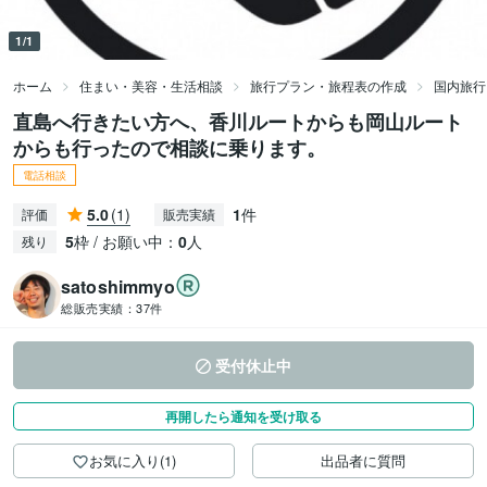
1/1
ホーム
住まい・美容・生活相談
旅行プラン・旅程表の作成
国内旅行
直島へ行きたい方へ、香川ルートからも岡山ルート
からも行ったので相談に乗ります。
電話相談
5.0
(1)
1
件
評価
販売実績
5
枠 / お願い中：
0
人
残り
satoshimmyo
総販売実績：
37件
受付休止中
再開したら通知を受け取る
お気に入り(1)
出品者に質問