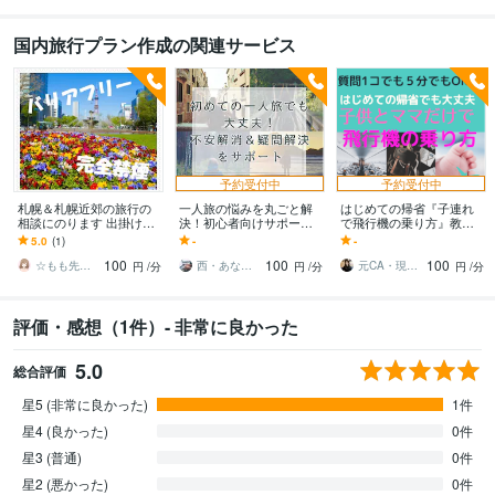
国内旅行プラン作成の関連サービス
予約受付中
予約受付中
札幌＆札幌近郊の旅行の
一人旅の悩みを丸ごと解
はじめての帰省『子連れ
相談にのります 出掛けた
決！初心者向けサポート
で飛行機の乗り方』教え
いけれど、病気やケガな
します 初めてでも安心！
ます ０〜１歳児ママさん
5.0
(1)
-
-
どで制限があって不安な
旅の悩みを解決します
必見☆安心して一人で子
100
100
100
あなたへ
連れで飛行機に乗ろう
☆もも先生★
西・あなたのサポーター
元CA・現役専門学校講師_エリ
円
/分
円
/分
円
/分
評価・感想（1件）- 非常に良かった
5.0
総合評価
星5 (非常に良かった)
1件
星4 (良かった)
0件
星3 (普通)
0件
星2 (悪かった)
0件