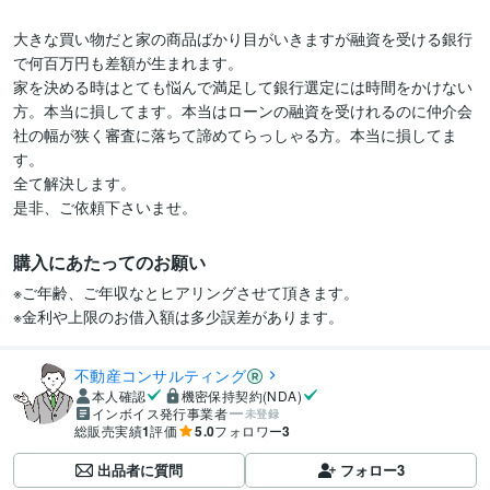
大きな買い物だと家の商品ばかり目がいきますが融資を受ける銀行
で何百万円も差額が生まれます。

家を決める時はとても悩んで満足して銀行選定には時間をかけない
方。本当に損してます。本当はローンの融資を受けれるのに仲介会
社の幅が狭く審査に落ちて諦めてらっしゃる方。本当に損してま
す。

全て解決します。

是非、ご依頼下さいませ。
購入にあたってのお願い
※ご年齢、ご年収なとヒアリングさせて頂きます。

※金利や上限のお借入額は多少誤差があります。
不動産コンサルティング
本人確認
機密保持契約(NDA)
インボイス発行事業者
未登録
総販売実績
1
評価
5.0
フォロワー
3
出品者に質問
フォロー
3