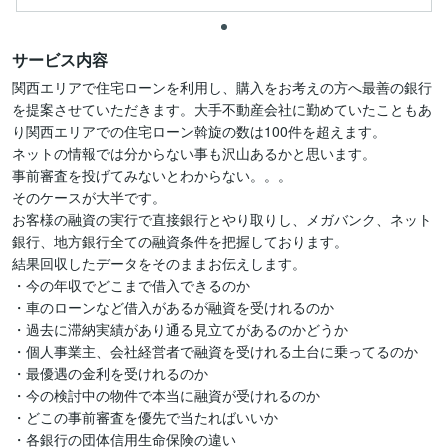
サービス内容
関西エリアで住宅ローンを利用し、購入をお考えの方へ最善の銀行
を提案させていただきます。大手不動産会社に勤めていたこともあ
り関西エリアでの住宅ローン斡旋の数は100件を超えます。

ネットの情報では分からない事も沢山あるかと思います。

事前審査を投げてみないとわからない。。。

そのケースが大半です。

お客様の融資の実行で直接銀行とやり取りし、メガバンク、ネット
銀行、地方銀行全ての融資条件を把握しております。

結果回収したデータをそのままお伝えします。

・今の年収でどこまで借入できるのか

・車のローンなど借入があるが融資を受けれるのか

・過去に滞納実績があり通る見立てがあるのかどうか

・個人事業主、会社経営者で融資を受けれる土台に乗ってるのか

・最優遇の金利を受けれるのか

・今の検討中の物件で本当に融資が受けれるのか

・どこの事前審査を優先で当たればいいか

・各銀行の団体信用生命保険の違い
