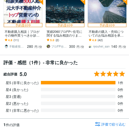
学歴
大阪産業大学
2012年3月 ~ 2015年2月
予約受付中
予約受付中
予約受付中
不動産購入相談｜プロが
実績2060プロFP✨住宅に
不動産の購入・売却につ
その物件買うべきか診断
関する悩み相談のります
いてのお悩み相談を承り
します 宅地建物取引士の
購入/賃貸、マンション/戸
ます 不動産業者の言いな
4.8
(11)
5.0
(2)
4.9
(42)
マンション・戸建・土
建て、新築/中古、都会/田
りになるのって正直怖い
280
300
140
地・新築の購入アドバイ
舎、など
です....TEL版
不動産投資家MASA
プロFP㊗️2061件✨家計コンサル相談
ryouhei_san
円
/分
円
/分
円
/分
ス
評価・感想（1件）- 非常に良かった
5.0
総合評価
星5 (非常に良かった)
1件
星4 (良かった)
0件
星3 (普通)
0件
星2 (悪かった)
0件
星1 (非常に悪かった)
0件
1
評価で絞り込む
件の評価