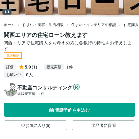
1/1
ホーム
住まい・美容・生活相談
住まい・インテリアの相談
住宅購入
関西エリアの住宅ローン教えます
関西エリアで住宅購入をお考えの方に各銀行の特性をお伝えしま
す
電話相談
5.0
(1)
1
件
評価
販売実績
0
人
お願い中
不動産コンサルティング
総販売実績：
1件
電話予約を申込む
お気に入り(5)
出品者に質問