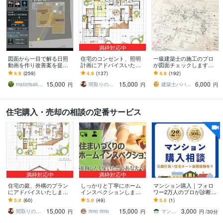
満枠対応中
図面から一目で解る日照
住宅のコンセント、照明
一級建築士の施工のプロ
動画を作り改善案を提案
計画にアドバイスいたし
が図面チェックします
します 「こんなに日当た
ます 現役一級建築士が、
【注文住宅のセカンドオ
4.9
(259)
4.9
(137)
4.9
(192)
りが悪かったなんて」と
暮らす視点で照明プラン
ピニオンに】
15,000
15,000
6,000
後悔したくないあなたに
をチェック！
matorisakuzou
間取りのアドバイザーhachikuro
建築士パパ 一級建築士 一級施工管理技士
円
円
円
住宅購入・売却の相談の定番サービス
満枠対応中
満枠対応中
住宅の庭、外構のプラン
しっかりと丁寧にホーム
マンション購入｜フォロ
にアドバイスいたします
インスペクションします
ワー2万人のプロが診断し
家と庭の一体設計が得意
現役一級建築士が丁寧に
ます 売買10回経験｜元銀
5.0
(60)
5.0
(49)
5.0
(1)
な現役一級建築士が外
調査しご説明・ご報告し
行員として住宅ローンも
15,000
15,000
3,000
構・植栽のご提案！
ます。
アドバイスします
間取りのアドバイザーhachikuro
rimo rimo
マンション購入アドバイザー｜マン格
円
円
円
/30分