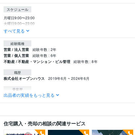
スケジュール
月曜日9:00〜23:00

火曜日9:00〜23:00
すべて見る
経験職種
営業 / 法人営業
経験年数 : 2年
営業 / 個人営業
経験年数 : 6年
不動産 / 不動産・マンション・ビル管理
経験年数 : 8年
職歴
株式会社オープンハウス
2019年6月 ~ 2024年6月
受賞歴
出品者の実績をもっと見る
第二四半期MVP 【歴代過去最高棟数継続中】
得意分野
住まい・美容・生活相談
住宅ローン適正銀行診断
不動産業界
住宅購入・売却の相談の関連サービス
コンサルティング・士業
不動産営業のスキルアップ
Z世代の取り扱い説明
書
不動産業界