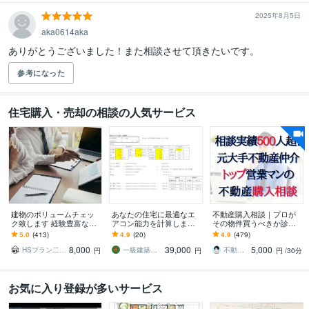
2025年8月5日
aka0614aka
ありがとうございました！また相談させて頂きたいです。
参考になった
住宅購入・売却の相談の人気サービス
建物のボリュームチェッ
あなたの住宅に最適なエ
不動産購入相談｜プロが
ク致します 経験豊富な一
アコン能力を計算します 2
その物件買うべきか診断
級建築士によるボリュー
0帖のLDKに20畳用のエア
します 元不動産営業がマ
5.0
(413)
4.9
(20)
4.9
(479)
ム検討サービス
コンを買おうとしてませ
ンション・戸建・土地・
8,000
39,000
5,000
んか？
アパート購入アドバイス
HSプラン二ング
一級建築士うりちゃん
不動産投資家MASA
円
円
円
/30分
お気に入り登録が多いサービス