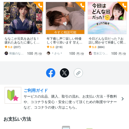
今すぐ相談可能
ななこが元気をあげる！
年下癒し声♡寂しい時優
今日どんな日だった？お
疲れたあなたに優しくし
しく寄り添います 甘え・
話し聞かせてꕤ優しく聞き
ます どした？元気ないじ
雑談・寂しい時どんなお
ます カウンセリングじゃ
5.0
(207)
5.0
(219)
5.0
(684)
ゃん？誰だって優しくさ
話も大歓迎です・疲れた
なくてイイ♪まったり/の
100
100
100
れたい時あるよね
日にも♡
んびり/穏やかに♡
和服のななこ
＊さら＊
雪水三つ葉☘️あったかコミュニケーション
円
/分
円
/分
円
/分
ご利用ガイド
サービスの出品、購入、取引の流れ、お支払い方法・手数料
や、ココナラを安心・安全に使って頂くための制度やマナー
など、ココナラの使い方はこちら。
お支払い方法