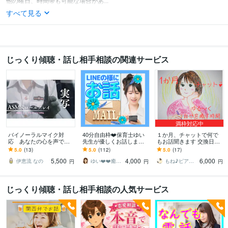
他の曜日、時間帯も可能な場合があ...
すべて見る
じっくり傾聴・話し相手相談の関連サービス
満枠対応中
バイノーラルマイク対
40分自由枠❤️保育士ゆい
１か月、チャットで何で
応 あなたの心を声で癒
先生が優しくお話します
もお話聞きます 交換日記
します あなただけのオリ
✅電話相談よりお得にご利
のような、心のやり取り
5.0
(13)
5.0
(112)
5.0
(17)
ジナルASMR作品をお届け
用可能❗️何でもOK♡
をしましょう♡
5,500
4,000
6,000
します。
伊恵流 なの
ゆい❤️❤️癒しの心友
もね♪ピアノの先生
円
円
円
じっくり傾聴・話し相手相談の人気サービス