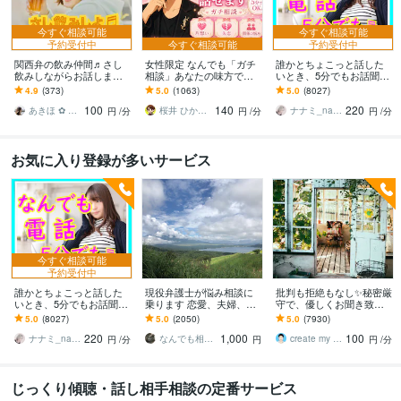
今すぐ相談可能
今すぐ相談可能
予約受付中
今すぐ相談可能
予約受付中
関西弁の飲み仲間♬さし
女性限定 なんでも「ガチ
誰かとちょこっと話した
飲みしながらお話します
相談」あなたの味方で話
いとき、5分でもお話聞き
何となく話したい✨酔った
ます 男性目線で、あなた
ます 疲れた～、でもカウ
4.9
(373)
5.0
(1063)
5.0
(8027)
時のいい気分のまま⭐︎お話
の恋の“答え”を言葉にしま
ンセリングじゃない、な
100
140
220
しましょう
す。
んとなく雑談聞いて～
あきほ ✿ 元気を届ける関西女子✨
桜井 ひかる｜経験豊富の恋愛相談室
ナナミ_nanami
円
/分
円
/分
円
/分
お気に入り登録が多いサービス
今すぐ相談可能
予約受付中
誰かとちょこっと話した
現役弁護士が悩み相談に
批判も拒絶もなし✨秘密厳
いとき、5分でもお話聞き
乗ります 恋愛、夫婦、学
守で、優しくお聞き致し
ます 疲れた～、でもカウ
校、会社、お金，単なる
ます ✨お試し１分から✨
5.0
(8027)
5.0
(2050)
5.0
(7930)
ンセリングじゃない、な
愚痴など何でもOK！
違うかな？と思ったら途
220
1,000
100
んとなく雑談聞いて～
中で切って構いません
ナナミ_nanami
なんでも相談員
create my life
円
/分
円
円
/分
じっくり傾聴・話し相手相談の定番サービス