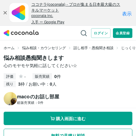
ホーム
悩み相談・カウンセリング
話し相手・愚痴聞き相談
じっくり
悩み相談愚痴聞きします
心のモヤモヤ気軽に話してください☆
-
0
件
評価
販売実績
3
枠 / お願い中：
0
人
残り
macoのお話し部屋
総販売実績：
0件
購入画面に進む
無料で見積り相談