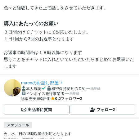
購入にあたってのお願い
３日間かけてチャットにて対応いたします。

１日1回から3回のお返事となります

お返事の時間帯は１８時以降になります

思うことをチャットに入れといていただいたらまとめてお返事いた
します
macoのお話し部屋
本人確認
機密保持契約(NDA)
未登録
インボイス発行事業者
未登録
総販売実績
0
評価
0.0
フォロワー
2
出品者に質問
フォロー
2
スケジュール
火、水、日の18時以降の対応となります
