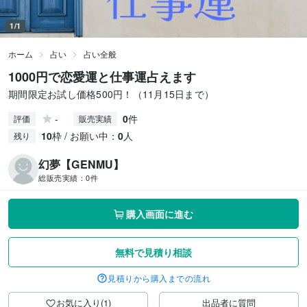
1/1
ホーム
占い
占い全般
1000円で恋愛運と仕事運占えます
期間限定お試し価格500円！（11月15日まで）
-
0
件
評価
販売実績
10
枠 / お願い中：
0
人
残り
幻夢【GENMU】
総販売実績：
0件
購入画面に進む
無料で見積り相談
見積りから購入までの流れ
お気に入り(1)
出品者に質問