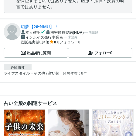
を保証するものではありません。医療・法律・投資の助
言ではありません。
幻夢【GENMU】
本人確認
機密保持契約(NDA)
未登録
インボイス発行事業者
未登録
総販売実績
0
評価
0.0
フォロワー
0
出品者に質問
フォロー
0
経験職種
ライフスタイル・その他 / 占い師
経験年数 : 6年
占い全般の関連サービス