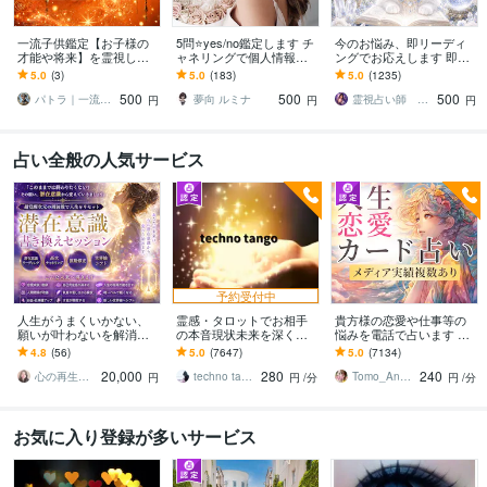
一流子供鑑定【お子様の
5問⭐yes/no鑑定します チ
今のお悩み、即リーディ
才能や将来】を霊視しま
ャネリングで個人情報不
ングでお応えします 即日
す お子様の気持ちや適職
要で視ます♪
鑑定 今すぐ知りたい。
5.0
(3)
5.0
(183)
5.0
(1235)
などを占い、未来の可能
だからこそ、すぐ占いま
500
500
500
性を最大限に広げる
す
パトラ｜一流の霊視鑑定
夢向 ルミナ
霊視占い師 まる
円
円
円
占い全般の人気サービス
予約受付中
人生がうまくいかない、
霊感・タロットでお相手
貴方様の恋愛や仕事等の
願いが叶わないを解消し
の本音現状未来を深く視
悩みを電話で占います タ
ます 現実を変えるために
ます 恋愛・仕事・家族・
ロットカード、オラクル
4.8
(56)
5.0
(7647)
5.0
(7134)
努力したのに、自力では
人間関係の本質を見抜き
カード、ルノルマンカー
20,000
280
240
もう無理と感じている
スピード解決へ
ドを使用します
心の再生セラピスト YASUKO
techno tango
Tomo_Angel7
円
円
/分
円
/分
お気に入り登録が多いサービス