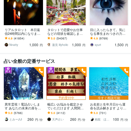
リアルタロット 本日返
タロットで恋愛やお仕事
目に入ったらきて。気に
信24時間以内になります
などの現状を確認します
なる事生まれつきの力で
❤︎タイトルをご確認くださ
アドバイスもしっかりお
視ます 視ましょう恋愛や
4.9
(41854)
5.0
(54067)
4.9
(9769)
い❤︎
届けしますので安心して
仕事などこの先など
1,000
1,000
1,500
ください♡
Nnatty
蓮見 lilyholic
syuri
円
円
円
占い全般の定番サービス
予約受付中
今すぐ相談可能
異常霊視！電話占いしま
幅広いお悩みを鑑定させ
お名前と生年月日から運
す あなたの未来の扉を開
ていただけます 人間関
命を読み解きます より良
けます(^^)
係、仕事、恋愛、相手の
い人生へとお導きするお
5.0
(5766)
5.0
(4112)
5.0
(731)
気持ち、家庭、ペットの
手伝いをさせていただき
260
260
100
気持ちなど
ます。
とみー♪♪
天声占い
抱龍 ほうりゅう
円
/分
円
/分
円
/分