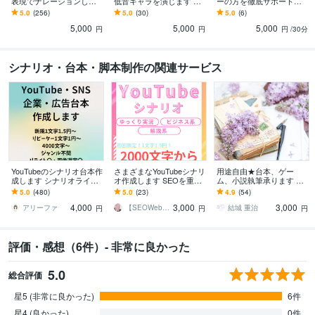
表現でナレーションしま
低音キャラを演じます 確
ーの方を徹底サポートし
す 多数の大手企業を担当
かな演技力と熱量！高音
ます 声優歴14年のプロが
5.0
(256)
5.0
(30)
5.0
(6)
する信頼感とインパクト
のキャラ以外はお任せく
あなたのキャリアをサポ
5,000
5,000
5,000
ださい
ート
円
円
円
/30分
シナリオ・台本・脚本制作の関連サービス
YouTubeのシナリオ台本作
さまざまなYouTubeシナリ
用途自由★台本、ゲー
成します シナリオライタ
オ作成します SEOを重視
ム、小説執筆承ります 執
ーがゆっくり・2chなど幅
で構成からKW選定までサ
筆歴9年、実務経験ありの
5.0
(480)
5.0
(23)
4.9
(54)
広く対応します
ポートが可能！
シナリオライターが対応
4,000
3,000
3,000
致します。
アリーファ
【SEOWebライター】深愛―みお―
結城 重治
円
円
円
評価・感想（6件）- 非常に良かった
5.0
総合評価
星5 (非常に良かった)
6件
星4 (良かった)
0件