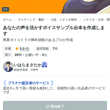
1/1
ホーム
ライティング・翻訳
小説・シナリオ制作
シナリオ・台本・脚
あなたの声を活かすボイスサンプル台本を作成しま
す
商業ボイスドラマ脚本経験のあるプロが作成
5.0
(6)
7
件
評価
販売実績
20
枠 / お願い中：
0
人
残り
いはらまさたか
総販売実績：
358件
プラチナ認定者の
サービス
直近3ヶ月で高い実績を維持した、信頼性の高い出品者のサービス
です
受付終了