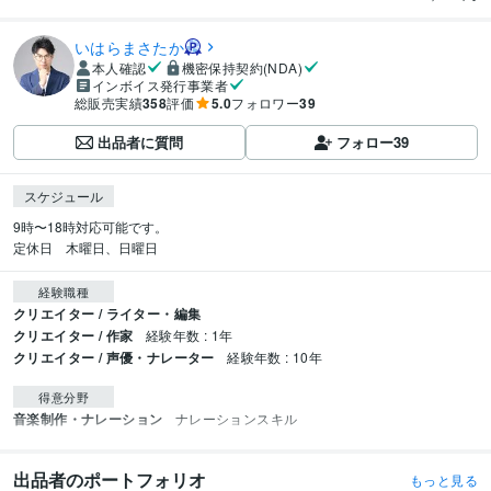
いはらまさたか
本人確認
機密保持契約(NDA)
インボイス発行事業者
総販売実績
358
評価
5.0
フォロワー
39
出品者に質問
フォロー
39
スケジュール
9時〜18時対応可能です。

定休日　木曜日、日曜日
経験職種
クリエイター / ライター・編集
クリエイター / 作家
経験年数 : 1年
クリエイター / 声優・ナレーター
経験年数 : 10年
得意分野
音楽制作・ナレーション
ナレーションスキル
出品者のポートフォリオ
もっと見る