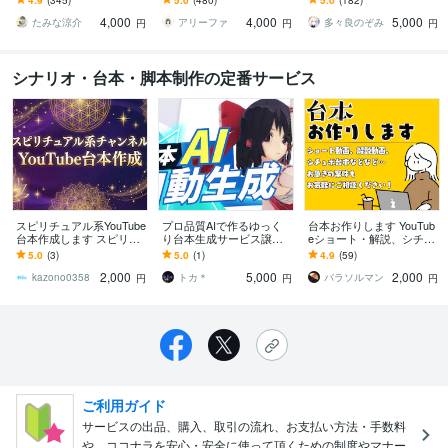
gram・ショート
広く対応します
します
4,000
4,000
5,000
たみな涼介
アリーファ
多々良のぞみ
円
円
円
シナリオ・台本・脚本制作の定番サービス
スピリチュアル系YouTube
プロ品質AIで作るゆっく
台本お作りします YouTub
台本作成します スピリチ
り台本生成サービス譲渡
eショート・解説、シチュ
ュアル系チャンネルの台
ます AIが作る新世代の台
ボ台本！お任せくださ
5.0
(3)
5.0
(1)
4.9
(59)
本を作成します
本 〜楽をしてプロの台本
い！
2,000
5,000
2,000
に〜
kazono0358
トカ＊
パラソルマン
円
円
円
ご利用ガイド
サービスの出品、購入、取引の流れ、お支払い方法・手数料
や、ココナラを安心・安全に使って頂くための制度やマナー