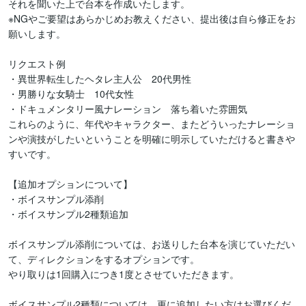
それを聞いた上で台本を作成いたします。

※NGやご要望はあらかじめお教えください、提出後は自ら修正をお
願いします。

リクエスト例

・異世界転生したヘタレ主人公　20代男性

・男勝りな女騎士　10代女性

・ドキュメンタリー風ナレーション　落ち着いた雰囲気

これらのように、年代やキャラクター、またどういったナレーショ
ンや演技がしたいということを明確に明示していただけると書きや
すいです。

【追加オプションについて】

・ボイスサンプル添削

・ボイスサンプル2種類追加

ボイスサンプル添削については、お送りした台本を演じていただい
て、ディレクションをするオプションです。

やり取りは1回購入につき1度とさせていただきます。

ボイスサンプル2種類については、更に追加したい方はお選びくだ