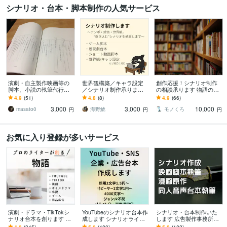
シナリオ・台本・脚本制作の人気サービス
演劇・自主製作映画等の
世界観構築／キャラ設定
創作応援！シナリオ制作
脚本、小説の執筆代行し
／シナリオ制作承ります
の相談承ります 物語の展
ます 内容等の希望、演目
〜テンポ・感情・世界
開・構成・進め方に迷っ
4.9
(51)
4.8
(8)
4.9
(66)
時間や納期など柔軟に相
観。惹き込むシナリオを
ている方へ
3,000
3,000
10,000
談応じます。
執筆します〜
masato0
海野鯱
モノくろ
円
円
円
お気に入り登録が多いサービス
演劇・ドラマ・TikTokシ
YouTubeのシナリオ台本作
シナリオ・台本制作いた
ナリオ台本を創ります 実
成します シナリオライタ
します 広告製作事務所の
績400件超 youtube・Insta
ーがゆっくり・2chなど幅
現役ライターが執筆いた
4.9
(345)
5.0
(480)
5.0
(182)