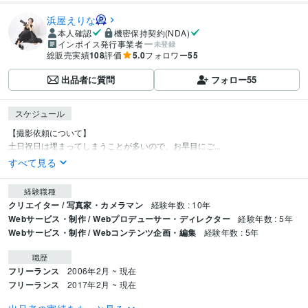
浜屋えりな
本人確認
機密保持契約(NDA)
インボイス発行事業者
未登録
総販売実績
108
評価
5.0
フォロワー
55
出品者に質問
フォロー
55
スケジュール
【撮影依頼について】

土日祝日は埋まってしまうことが多いので、お早目にご...
すべて見る
経験職種
クリエイター / 写真家・カメラマン
経験年数 : 10年
Webサービス・制作 / Webプロデューサー・ディレクター
経験年数 : 5年
Webサービス・制作 / Webコンテンツ企画・編集
経験年数 : 5年
職歴
フリーランス
2006年2月 ~ 現在
フリーランス
2017年2月 ~ 現在