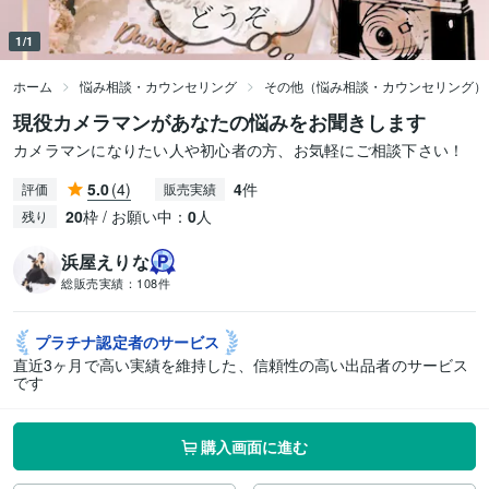
1/1
ホーム
悩み相談・カウンセリング
その他（悩み相談・カウンセリング）
現役カメラマンがあなたの悩みをお聞きします
カメラマンになりたい人や初心者の方、お気軽にご相談下さい！
5.0
(4)
4
件
評価
販売実績
20
枠 / お願い中：
0
人
残り
浜屋えりな
総販売実績：
108件
プラチナ認定者の
サービス
直近3ヶ月で高い実績を維持した、信頼性の高い出品者のサービス
です
購入画面に進む