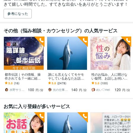
きて嬉しい時間でした。すてきな出会いをありがとうございます！
参考になった
その他（悩み相談・カウンセリング）の人気サービス
今すぐ相談可能
都市伝説｜その情報、操
誰にも言えなくてモヤモ
性のお悩み、人に聞けな
作されてる？一緒に紐解
ヤしているあなたお話伺
い疑問、お話しお伺いし
きます 陰謀論本当に偶
います ひとりで抱え込ま
ます 男女の性のお悩み、
5.0
(16)
5.0
(2478)
5.0
(100)
然？その直感、否定しま
ないで！ちょっと聞いて
人に聞けないお話し何で
100
140
120
せん。全部お聞きしま
ほしい！でも大丈夫❤️
もどうぞ！♡
水野サリー✨優しく寄り添う話し相手
光の仕事人☆picari
めい♡mei
円
/分
円
/分
円
/分
す！
お気に入り登録が多いサービス