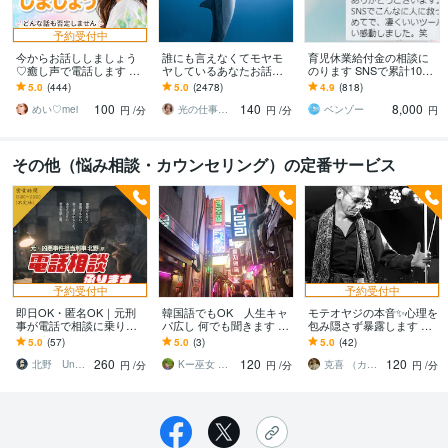
予約受付中
今からお話ししましょう
誰にも言えなくてモヤモ
育児休業給付金の相談に
♡癒し声で電話します 気
ヤしているあなたお話伺
のります SNSで累計1000
楽にフリートーク♡雑談
います ひとりで抱え込ま
件超回答した、現役社労
5.0
(444)
5.0
(2478)
4.9
(818)
から悩み相談まで✨5分で
ないで！ちょっと聞いて
士事務所職員が対応
100
140
8,000
も大歓迎❤️
ほしい！でも大丈夫❤️
めい♡mei
光の仕事人☆picari
ベンゾー
円
/分
円
/分
円
その他（悩み相談・カウンセリング）の定番サービス
予約受付中
予約受付中
即日OK・匿名OK｜元刑
韓国語でもOK 人生キャ
モテオヤジの本音✨心理を
事が電話で相談に乗りま
パ広し 何でも聞きます 何
包み隠さず暴露します 男
す 現場30年の実務視点｜
でも話そう！韓国語の会
心が丸わかりの恋愛相談
5.0
(57)
5.0
(3)
5.0
(42)
警察に行く前に状況を整
話もOK(*ov.v)o占いNG
トークしてみませんか？
260
120
120
理｜トラブル悩み
北野 Under Shield代表
Kー巫女 明星堂
克喜 （カツキ）
円
/分
円
/分
円
/分