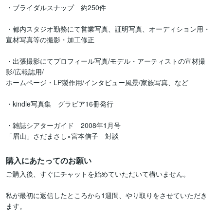
・ブライダルスナップ　約250件

・都内スタジオ勤務にて営業写真、証明写真、オーディション用・
宣材写真等の撮影・加工修正

・出張撮影にてプロフィール写真/モデル・アーティストの宣材撮
影/広報誌用/

ホームページ・LP製作用/インタビュー風景/家族写真、など

・kindle写真集　グラビア16冊発行

・雑誌シアターガイド　2008年1月号

「眉山」さだまさし×宮本信子　対談
購入にあたってのお願い
ご購入後、すぐにチャットを始めていただいて構いません。

私が最初に返信したところから1週間、やり取りをさせていただき
ます。