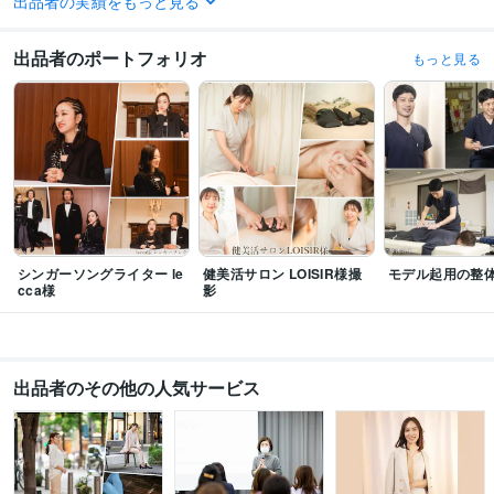
出品者の実績をもっと見る
ビジネス・クリエイティブツール
WordPress:7年
Google スプレッドシート:7年
弥生会計:5年
Google Analytics:7年
Adobe Photoshop:7年
Lightroom:5年
出品者のポートフォリオ
もっと見る
得意分野
動画編集・映像制作
人物撮影
学歴
大東文化大学
1991年3月 ~ 1995年2月
シンガーソングライター le
健美活サロン LOISIR様撮
モデル起用の整
cca様
影
出品者のその他の人気サービス