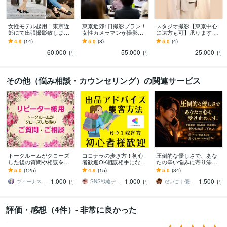
女性モデル起用！東京近
東京近郊1日撮影プラン！
スタジオ撮影【東京中心
郊にて出張撮影致します
女性カメラマンが撮影し
に遠方も可】承ります ラ
WEBサイト、店舗、SN
ます イベント・セミナ
イティング機材をしっか
4.9
(14)
5.0
(8)
5.0
(4)
S、集客、広告等の出張撮
ー・ワークショップ・パ
り組んで選ばれるプロフ
60,000
55,000
25,000
影致します
ーティなどの写真撮影に
ィール写真を！
円
円
円
その他（悩み相談・カウンセリング）の関連サービス
トークルームがクローズ
ココナラの歩き方！初心
圧倒的な優しさで、あな
した後の質問や相談を承
者歓迎OK相談相手になり
たの辛い悩みに寄り添い
ります ※今まで私の施術を
ます 愚痴聞き、集客方
ます 恋愛相談、悩み相
5.0
(125)
4.9
(15)
5.0
(34)
受けたことがない方は、
法、出品アドバイスなど
談、愚痴聞き、どんな話
1,000
1,000
1,500
お申し込みできません
悩みを解消
でも寄り添い支えます
ヴィーナス☆パワー
SNS戦略デザイン｜ケイ
だいご｜優しさの塊みたいなカウンセラー
円
円
円
評価・感想（4件）- 非常に良かった