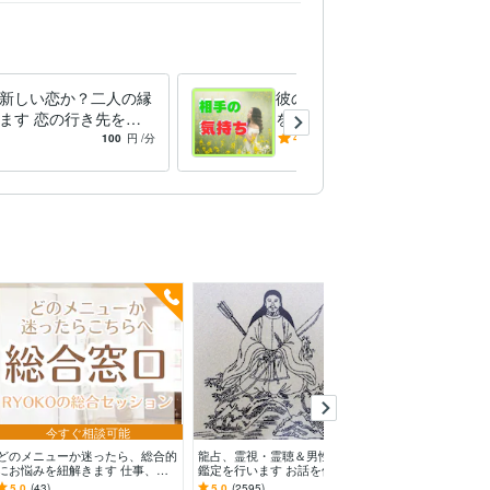
新しい恋か？二人の縁
彼の気持ち、想い、深層心理
ます 恋の行き先をズ
をタロットカードで視ます
迷いを断ち切る占い
彼は今どう思っているのか？
100
円
/分
4.9
(25)
100
円
/分
不安/復縁/片想い/遠距離/結
婚！
今すぐ相談可能
今すぐ
どのメニューか迷ったら、総合的
龍占、霊視・霊聴＆男性脳で電話
故人の天国から
にお悩みを紐解きます 仕事、恋
鑑定を行います お話を伺ってい
せ、想いを伝え
愛、人間関係…複雑に絡むお悩
る途中で「なんで分かるんです
から、亡くなっ
5.0
(43)
5.0
(2595)
5.0
(23)