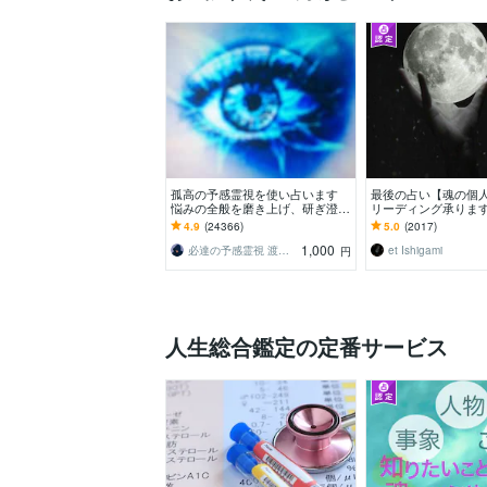
孤高の予感霊視を使い占います
最後の占い【魂の個
悩みの全般を磨き上げ、研ぎ澄ま
リーディング承ります
した予感より霊視により導きます
図を手に、輝く人生
4.9
(24366)
5.0
(2017)
全体像を紐解く鑑定
1,000
必達の予感霊視 渡邊 潤一
et Ishigami
円
人生総合鑑定の定番サービス