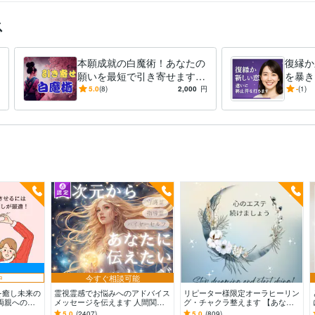
ス
本願成就の白魔術！あなたの
復縁か
願いを最短で引き寄せます
を暴き
強力引き寄せ⭐恋愛、結婚、
バリ！
5.0
(8)
2,000
円
-
(1)
金運、仕事 どうしても叶え
たい❗❗
中
今すぐ相談可能
を癒し未来の
霊視霊感でお悩みへのアドバイス
リピーター様限定オーラヒーリン
両親へのネ
メッセージを伝えます 人間関
グ・チャクラ整えます 【あなた
金や人間関
係・仕事・使命・家族・インナー
のオーラ輝いてますか】輝かせ、
5.0
(2407)
5.0
(809)