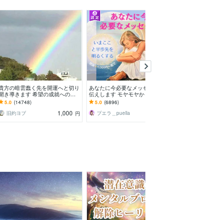
予約
貴方の暗雲蠢く先を開運へと切り
あなたに今必要なメッセージをお
海外から霊感霊
開き導きます 希望の成就への
伝えします モヤモヤから抜け出
ます 女性限定
道！未来が気になるあなたへ
すためのヒントをお伝えします✨
フ、嘘発見、前
5.0
(14748)
5.0
(6896)
5.0
(13130)
1,000
1,500
旧約ヨブ
プエラ＿puella
KARIYU
円
円