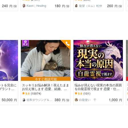
チャイルド・自分軸
波動上げ、浄化し開運！
240
180
260
Kaori｜Healing
龍望（ロム）松仲
円
/分
円
/分
円
/分
今すぐ相談可能
ントを完全に
スッキリお悩み解決！視えたまま
悩みが消えない現実の本当の原因
プラント全
お伝え致します 恋愛、結婚、人
を白龍霊視で視ます 恋愛・仕
解放・カルマ浄
間関係、仕事、人生、ペットの気
事・お金・人間関係｜流れを変え
5.0
(10074)
5.0
(101)
持ち等◎祈願付き
る次の一手を導きます
50,000
380
1,000
佐和ダウジング＆スピリットメンター
白龍使い 千
円
円
/分
円