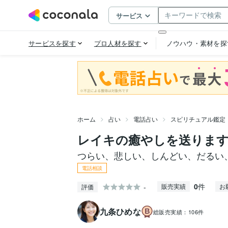
ホーム
占い
電話占い
スピリチュアル鑑定
レイキの癒やしを送りま
つらい、悲しい、しんどい、だるい
電話相談
0
件
-
販売実績
お
評価
九条ひめな
総販売実績：
106件