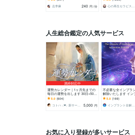
む方へ✩.*˚
係に影響してる？
240
志李麻
心の再生セラピスト YASUKO
円
/分
人生総合鑑定の人気サービス
満枠対応中
運勢カレンダー｜1ヶ月先までの
不必要な全インプラ
毎日の運勢を出します 30日×500
解除いたします イン
字のおよそ1万5千文字で細かく詳
解除創始者 × 魂の
5.0
(604)
5.0
(169)
細に記します
化・能力開花
5,000
コトハ ⸜❤︎⸝ 新サービス提供開始✨️
インプラント全解除創始者｜魂王DaI⭐︎
円
お気に入り登録が多いサービス