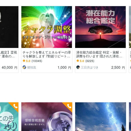
人鑑定】霊視
チャクラを整えてエネルギーの滞
潜在能力総合鑑定 特定・覚醒・
 運命の地
りを解放します 7割超リピート！
調整を行います 隠された潜在能
を創る｜魂の
人生を変えたい人のエネルギー調
力を把握し、使いこなせるように
5.0
(10345)
5.0
(3225)
整
しましょう
40,000
1,000
2,500
琥珀流
三日月はづき
円
円
円