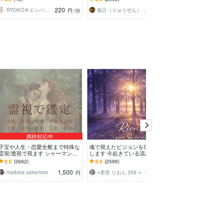
み、まとめてお受けします
か？」と言われます
を読み取り伝え
220
280
RYOKO＠エンパス×セラピスト
龍占（りゅうせん）
円
/分
円
/分
満枠対応中
子宝や人生・恋愛全般まで特殊な
魂で視えたビジョンを現実に落と
視えたこと感じ
霊視/透視で視ます シャーマンの
します 今起きている流れと選択
ま真摯にお伝え
血筋による霊視をご体験ください
肢を伝えます
ピリチュアルを
5.0
(3662)
5.0
(2599)
5.0
(8061)
ませ
の心に寄り添い
1,500
380
madoka sakamoto
⭐︎吏音 りおん 358 ⭐︎
円
円
/分