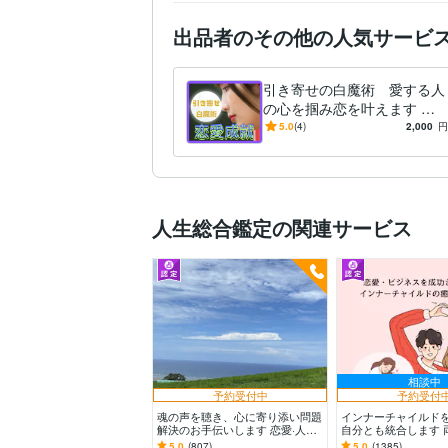
出品者のその他の人気サービ
引き寄せの白魔術 愛する人
の心を掴み恋を叶えます 想
いを届け運命を引き寄せる、
5.0
(4)
2,000
円
片想い、復縁、関係改善、出
会い
人生総合鑑定の関連サービス
相談中
予約受付中
予約受付
魂の声を聴き、心に寄り添い問題
インナーチャイルド
解決のお手伝いします 恋愛·人間
自分とも統合します 
関係·家族·仕事·HSPさん…魂の望
ガティブな感情が お
5.0
(807)
5.0
(1385)