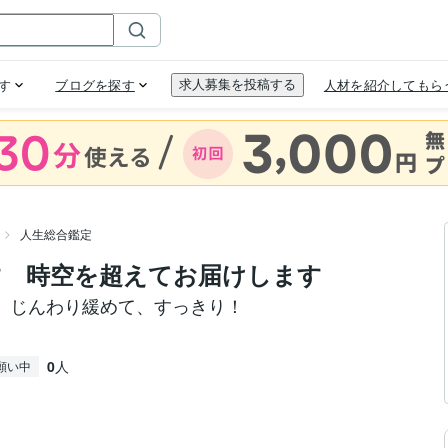
人生総合鑑定
す 時空を超えてお届けします
、じんわり緩めて、すっきり！
0
人
願い中