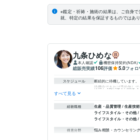
※鑑定・祈祷・施術の結果は、ご自身で
就、特定の結果を保証するものではあ
九条ひめな
本人確認
機密保持契約(NDA)
106
5.0
総販売実績
評価
フォロ
スケジュール
断続的に待機しています。

すべて見る
生産・品質管理 / 生産技
経験職種
ライフスタイル・その他 
ライフスタイル・その他 /
悩み相談・カウンセリン
得意分野