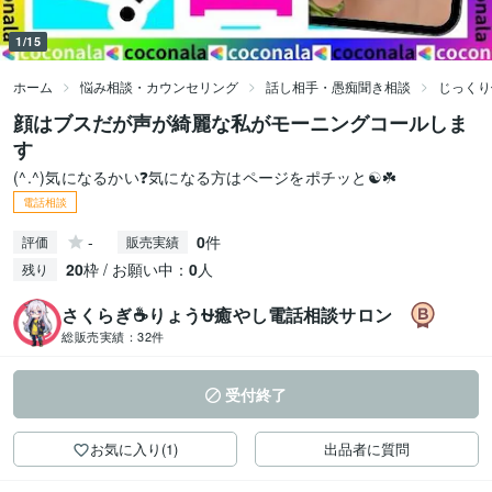
1/15
ホーム
悩み相談・カウンセリング
話し相手・愚痴聞き相談
じっくり
顔はブスだが声が綺麗な私がモーニングコールしま
す
(^.^)気になるかい❓気になる方はページをポチッと☯️☘️
電話相談
-
0
件
評価
販売実績
20
枠 / お願い中：
0
人
残り
さくらぎ☕りょう⛎癒やし電話相談サロン
総販売実績：
32件
受付終了
お気に入り(1)
出品者に質問