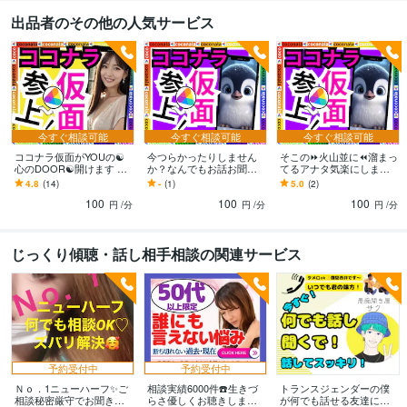
出品者のその他の人気サービス
その他ツール
コミュニケーションスキル:20年
生来の愚痴聞き、寄り添い、思いやる精神:20年
人を笑わせる心意気:20年
日本語をネイティブに話せる資格:20年
人の美点を見つける:20年
話しやすい人柄:20年
杓子定規に物を考えない:20年
大所高所に物を見る:20年
ヘアカラー施術:10年
パーマ施術:10年
縮毛矯正施術:10年
ヘアーカット施術:10年
ボディーペイティング:10年
今すぐ相談可能
今すぐ相談可能
今すぐ相談可能
ヘアーアップ施術:10年
ココナラ仮面がYOUの☯️
今つらかったりしません
そこの⏩火山並に⏪溜まっ
心のDOOR☯️開けます 一
か？なんでもお話お聞き
てるアナタ気楽にします
人の時誰かと話したい❇️ま
します 愚痴、悩み、心の
指名率No.1現役スタイリ
4.8
(14)
-
(1)
5.0
(2)
得意分野
わりに流される⚠️ダイエ
モヤモヤ、恋愛、人間関
スト✅私の話聞いて✅普通
悩み相談・カウンセリング
悩み、恋愛、話し、愚痴、何でもどうぞ
話し
100
100
100
ット❣️
係等☆あなたの避難所に
の雑談
円
/分
円
/分
円
/分
相手、愚痴聞き
話し相手、愚痴聞き
話し相手、愚痴聞き
話し相手、愚痴
聞き
話し相手、愚痴聞き
話し相手、愚痴聞き
対人関係の悩み相談
対人
じっくり傾聴・話し相手相談の関連サービス
関係の悩み相談
対人関係の悩み相談
悩み相談・カウンセリング
恋愛相談・アドバイス
恋愛相談・アドバイス
恋愛相談・アドバイス
恋愛相談・アドバイス
仕事・職場・キャリアの悩
み相談
仕事・職場・キャリアの悩み相談
仕事・職場・キャリアの悩み相
談
心の悩み
心の悩み
心の悩み
学歴
予約受付中
予約受付中
ココナラフリーランス研究中学校
2024年3月 ~ 現在
Ｎｏ．1ニューハーフ✨ご
相談実績6000件☎️生きづ
トランスジェンダーの僕
ココナラフリーランス研究高校
2024年3月 ~ 現在
相談秘密厳守でお聞きし
らさ優しくお聴きします
が何でも話せる友達にな