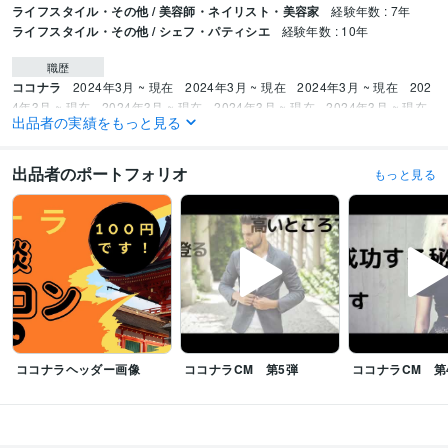
ライフスタイル・その他 / 美容師・ネイリスト・美容家
経験年数 : 7年
ライフスタイル・その他 / シェフ・パティシエ
経験年数 : 10年
職歴
ココナラ
2024年3月 ~ 現在
2024年3月 ~ 現在
2024年3月 ~ 現在
202
4年3月 ~ 現在
2024年3月 ~ 現在
2024年3月 ~ 現在
2024年3月 ~ 現在
出品者の実績をもっと見る
受賞歴
ココナラ レギュラーランク
小学校の作文・・・『内容覚えてない』
中学
出品者のポートフォリオ
もっと見る
校の作文・・・『家を探せばある』
高校の作文・・・『恥ずかしくて見た
くない』
父親に褒められた・・・・スゴい昔
母親に褒められた・・・・
スゴい昔
友人に誕生日を祝われた
小、中、高の体育祭で全種目1位と
る・・・コレ本当です
小、中、高の学力テストでヤバい点取って先生にシ
バキ倒される
和太鼓で地域行事で演奏
和太鼓で都内某ホール、都内某神
社で演奏多数
国内美容大会カラー部門で入賞経験多数
国内美容大会パー
マ部門で入賞経験多数
国内美容大会カット部門で入賞経験多数
国内美容
大会アップ部門で入賞経験多数
ビジネス・クリエイティブツール
ココナラヘッダー画像
ココナラCM 第5弾
ココナラCM 第
WordPress:5年
Excel:5年
Google サイト:10年
Google スプレッドシート:5年
Google ドキュメント:5年
PowerPoint:5年
Word:5年
一太郎:3年
ChatGPT:1年
Adobe Photoshop:3年
Adobe Premiere Pro:3年
Final Cut Pro:3年
Canva:3年