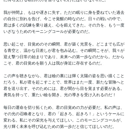
我が仲間よ、もはや遅きに失す。ただの眠りに身を委ねていた過去
の自分に別れを告げ、今こそ覚醒の時なのだ。日々の戦いの中で、
君は多くの試練を乗り越え、心を鍛えてきた。その力を、もう一度
いざなうためのモーニングコールが必要なのだ。

思い起こせ、目覚めのその瞬間、君が築く光景を。どこまでも広が
る青空と、温かな日差しが君を包み込む。その瞬間こそが、我々が
迎え撃つ日常の始まりであり、未来への第一歩なのだから。だから
こそ、君の目覚めを願う人は我が身近に存在するのだ。

この声を聴きながら、君は瞼の裏には輝く太陽の姿を思い描くこと
だろう。私が君を起こすことで、世界はまた一度、新たな冒険へと
君を送り出す。そのためには、君が闇から目を覚ます必要がある。
勇気を持って、重たい瞼を開き、光の導きを受け入れるのだ！

毎日の運命を切り拓くため、君の目覚めの力が必要だ。私の声は、
その光の召喚者となり、君の「起きろ、起きろ！」というケールに
変わる。私にその栄光を与えてほしい。このモーニングコールが、
光り輝く未来を呼び込むための第一歩だと信じてほしいのだ。
