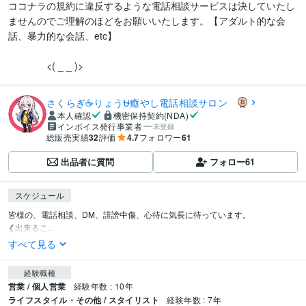
ココナラの規約に違反するような電話相談サービスは決していたし
ませんのでご理解のほどをお願いいたします。【アダルト的な会
話、暴力的な会話、etc】　

              <( _ _ )>
さくらぎ☕りょう⛎癒やし電話相談サロン
本人確認
機密保持契約(NDA)
インボイス発行事業者
未登録
総販売実績
32
評価
4.7
フォロワー
61
出品者に質問
フォロー
61
スケジュール
皆様の、電話相談、DM、誹謗中傷、心待に気長に待っています。

❮出来るこ...
すべて見る
経験職種
営業 / 個人営業
経験年数 : 10年
ライフスタイル・その他 / スタイリスト
経験年数 : 7年