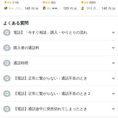
ます 1分から♡大歓迎よお
夫婦・親子問題／将来の
ります 愚痴聞き屋の僕に
5.0
(118)
5.0
(62)
5.0
(585)
ココナラフリーランス研究専門学校
2024年3月 ~ 現在
♡Ｎｏ．1ニューハーフが
不安／鬱／不倫／孤独／
気を遣わず好きなだけ話
ココナラフリーランス研究大学
140
2024年3月 ~ 現在
120
140
ズバリ言うわよ✨
介護／何でもOK
してスッキリしてな〜✨
Ｎｏ．1ニューハーフとお話ししましょ♥
ゆい❤️❤️癒しの心友
【和】愚痴聞き屋さく
円
/分
円
/分
円
/分
ココナラフリーランス研究大学
2024年3月 ~ 現在
ココナラフリーランス研究大学
2024年3月 ~ 現在
よくある質問
ココナラフリーランス研究大学
2024年3月 ~ 現在
ココナラフリーランス研究大学
2024年3月 ~ 現在
電話】「今すぐ相談」購入・やりとりの流れ
ココナラフリーランス研究大学
2024年3月 ~ 現在
購入者の通話料
通話時間
【電話】正常に繋がらない・通話不良のとき
【電話】正常に繋がらない・通話不良のとき２
【電話】通話途中に突然切れてしまったとき