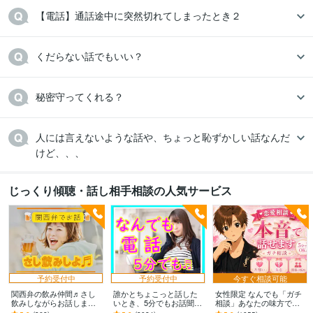
【電話】通話途中に突然切れてしまったとき２
くだらない話でもいい？
秘密守ってくれる？
人には言えないような話や、ちょっと恥ずかしい話なんだ
けど、、、
じっくり傾聴・話し相手相談の人気サービス
予約受付中
予約受付中
今すぐ相談可能
関西弁の飲み仲間♬さし
誰かとちょこっと話した
女性限定 なんでも「ガチ
飲みしながらお話します
いとき、5分でもお話聞き
相談」あなたの味方で話
何となく話したい✨酔った
ます 疲れた～、でもカウ
ます 男性目線で、あなた