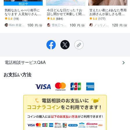
相談中
気軽なおしゃべり相手に
今日どんな日だった？お
甘えたい夜に♪あなた専用
なります 人見知りさんも
話し聞かせてꕤ優しく聞き
お姉さんが寂しさも埋め
大歓迎！あなた専属の話
ます カウンセリングじゃ
ます ひとりで我慢しない
5.0
(19)
5.0
(684)
5.0
(177)
し相手です！
なくてイイ♪まったり/の
で。甘え下手でも、優し
100
100
120
んびり/穏やかに♡
く受け止めるよ
Ken 外資系サラリーマン
雪水三つ葉☘️あったかコミュニケーション
ノッリノリDj⭐︎ちかこ⭐︎
円
/分
円
/分
円
/分
電話相談サービスQ&A
お支払い方法