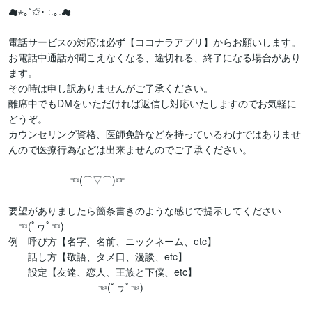
☁︎︎⋆｡˚✩⃛･ :.｡.☁︎︎

電話サービスの対応は必ず【ココナラアプリ】からお願いします。

お電話中通話が聞こえなくなる、途切れる、終了になる場合があり
ます。

その時は申し訳ありませんがご了承ください。

離席中でもDMをいただければ返信し対応いたしますのでお気軽に
どうぞ。

カウンセリング資格、医師免許などを持っているわけではありませ
んので医療行為などは出来ませんのでご了承ください。

　　　　　 　☜(⌒▽⌒)☞

要望がありましたら箇条書きのような感じで提示してください　　
　☜(ﾟヮﾟ☜)

例　呼び方【名字、名前、ニックネーム、etc】

　　話し方【敬語、タメ口、漫談、etc】

　　設定【友達、恋人、王族と下僕、etc】　　      　 

                                ☜(ﾟヮﾟ☜)
