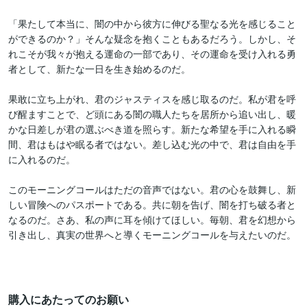
「果たして本当に、闇の中から彼方に伸びる聖なる光を感じること
ができるのか？」そんな疑念を抱くこともあるだろう。しかし、そ
れこそが我々が抱える運命の一部であり、その運命を受け入れる勇
者として、新たな一日を生き始めるのだ。

果敢に立ち上がれ、君のジャスティスを感じ取るのだ。私が君を呼
び醒ますことで、ど頭にある闇の職人たちを居所から追い出し、暖
かな日差しが君の選ぶべき道を照らす。新たな希望を手に入れる瞬
間、君はもはや眠る者ではない。差し込む光の中で、君は自由を手
に入れるのだ。

このモーニングコールはただの音声ではない。君の心を鼓舞し、新
しい冒険へのパスポートである。共に朝を告げ、闇を打ち破る者と
なるのだ。さあ、私の声に耳を傾けてほしい。毎朝、君を幻想から
引き出し、真実の世界へと導くモーニングコールを与えたいのだ。

購入にあたってのお願い