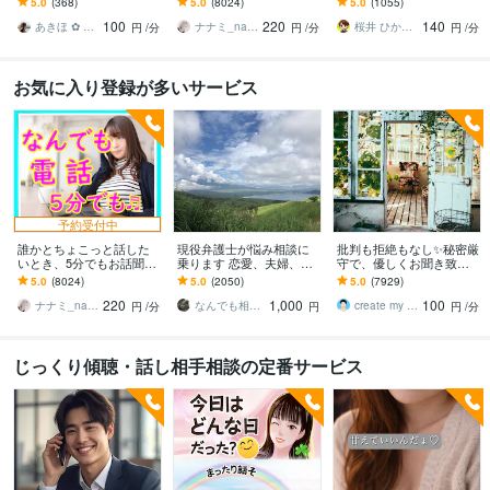
5.0
(368)
5.0
(8024)
5.0
(1055)
時のいい気分のまま⭐︎お話
ンセリングじゃない、な
の恋の“答え”を言葉にしま
100
220
140
しましょう
んとなく雑談聞いて～
す。
あきほ ✿ 元気を届ける関西女子✨
ナナミ_nanami
桜井 ひかる｜経験豊富の恋愛相談室
円
/分
円
/分
円
/分
お気に入り登録が多いサービス
予約受付中
誰かとちょこっと話した
現役弁護士が悩み相談に
批判も拒絶もなし✨秘密厳
いとき、5分でもお話聞き
乗ります 恋愛、夫婦、学
守で、優しくお聞き致し
ます 疲れた～、でもカウ
校、会社、お金，単なる
ます ✨お試し１分から✨
5.0
(8024)
5.0
(2050)
5.0
(7929)
ンセリングじゃない、な
愚痴など何でもOK！
違うかな？と思ったら途
220
1,000
100
んとなく雑談聞いて～
中で切って構いません
ナナミ_nanami
なんでも相談員
create my life
円
/分
円
円
/分
じっくり傾聴・話し相手相談の定番サービス