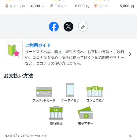
く、やりとりの満足度も
YouTubeなどSNSアイコン
やすい絵柄のミニキャラ
4,000
8,000
5,000
重視しております◎
に
を描きます！
ちょこ｜印象と信頼を形にするアイコン職人
三笠える
うー☆
円
円
円
ご利用ガイド
サービスの出品、購入、取引の流れ、お支払い方法・手数料
や、ココナラを安心・安全に使って頂くための制度やマナー
など、ココナラの使い方はこちら。
お支払い方法
お支払い方法について