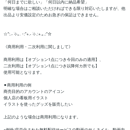
「何日までに欲しい」「何日以内に納品希望」

明確な場合はご相談いただければできる限り対応いたしますが、他
出品より安価設定のためお急ぎの保証はできません。

☆*:.˖ ࣪⊹｡. ･:*+.˖ ࣪⊹.:+.｡.:*☆

《商用利用・二次利用に関しまして》

商用利用は【オプション1点につき今回のみの適用】、

二次利用は【オプション1点につき以降何カ所でも】

使用可能となります。

⚫︎商用利用の例

商売目的のアカウントのアイコン

個人店の看板用イラスト

イラストを使ったグッズを販売したい

上記のような場合は商用利用になります。

※例外:収益化された無料配信サービスの動画のサムネイル、動画内