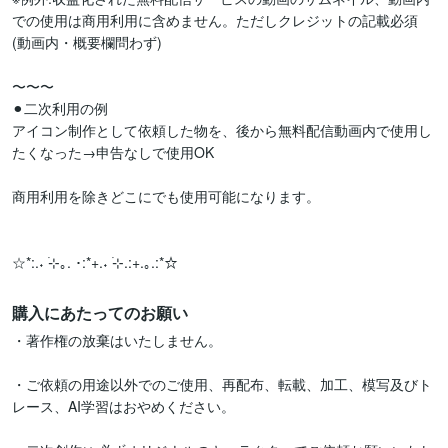
での使用は商用利用に含めません。ただしクレジットの記載必須
(動画内・概要欄問わず)

〜〜〜

⚫︎二次利用の例

アイコン制作として依頼した物を、後から無料配信動画内で使用し
たくなった→申告なしで使用OK

商用利用を除きどこにでも使用可能になります。

☆*:.˖ ࣪⊹｡. ･:*+.˖ ࣪⊹.:+.｡.:*☆
購入にあたってのお願い
・著作権の放棄はいたしません。

・ご依頼の用途以外でのご使用、再配布、転載、加工、模写及びト
レース、AI学習はおやめください。
