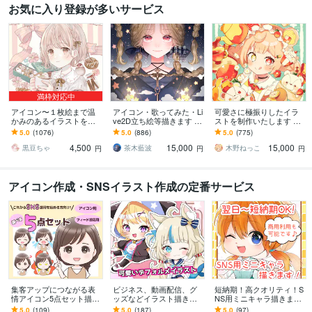
お気に入り登録が多いサービス
満枠対応中
アイコン〜１枚絵まで温
アイコン・歌ってみた・Li
可愛さに極振りしたイラ
かみのあるイラストを描
ve2D立ち絵等描きます ち
ストを制作いたします ★
きます ★ココナラ自体が
びキャラや配信用イラス
商用利用＆二次利用込
5.0
(1076)
5.0
(886)
5.0
(775)
初めての方も、お気軽に
ト等、幅広く制作してい
み！ミニキャラは小物２
4,500
15,000
15,000
ご相談ください♪★
ます！
点まで無料！★
黒豆ちゃ
茶木藍波
木野ねっこ
円
円
円
アイコン作成・SNSイラスト作成の定番サービス
集客アップにつながる表
ビジネス、動画配信、グ
短納期！高クオリティ！S
情アイコン5点セット描き
ッズなどイラスト描きま
NS用ミニキャラ描きます
ます イラストだけでな
す x、インスタ、ブログ、
可愛い・見やすい・使い
5.0
(109)
5.0
(187)
5.0
(97)