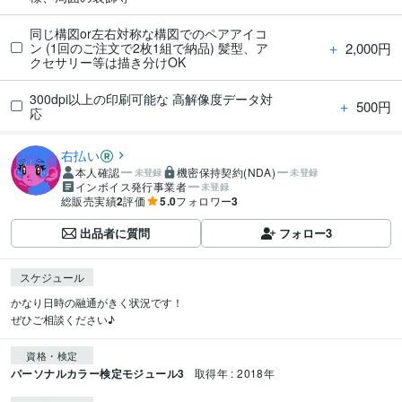
同じ構図or左右対称な構図でのペアアイコ
＋
2,000円
ン (1回のご注文で2枚1組で納品) 髪型、ア
クセサリー等は描き分けOK
300dpi以上の印刷可能な 高解像度データ対
＋
500円
応
右払い
本人確認
機密保持契約(NDA)
未登録
未登録
インボイス発行事業者
未登録
総販売実績
2
評価
5.0
フォロワー
3
出品者に質問
フォロー
3
スケジュール
かなり日時の融通がきく状況です！

ぜひご相談ください♪
資格・検定
パーソナルカラー検定モジュール3
取得年 : 2018年