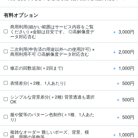
有料オプション
商用利用(細かい範囲はサービス内容をご覧
＋
3,000円
ください) ※金額は目安です。 ◎高解像度デ
ータ対応含む
二次利用(申告済の用途以外への使用許可) ※
＋
2,000円
商用利用不可 ◎高解像度データ対応含む
＋
1,000円
修正の回数追加(＋2回まで)
＋
500円
表情差分(＋2種、1人あたり)
シンプルな背景差分(＋2種) 背景透過も選択
＋
500円
OK
服や髪等のパターン色制作(＋1種、1人あた
＋
500円
り)
複雑なオーダー 難しいポーズ、背景、模
＋
1,000円
様、周囲の装飾等