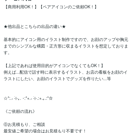
【商用利用OK！】【ペアアイコンのご依頼OK！】

★他出品とこちらの出品の違い★

基本的にアイコン用のイラスト制作ですので、お顔のアップや胸元
までのシンプルな構図・正方形に収まるイラストを想定しておりま
す。

【上記であれば使用目的がアイコンでなくてもOK！】

例えば...配信で話す時に表示するイラスト、お店の看板をお顔のイ
ラストにしたい、お顔のイラストでグッズを作りたい...等

☆*:.˖ ࣪⊹｡. ･:*+.˖ ࣪⊹.:+.｡.:*☆

《ご依頼の流れ》

⓪お見積もり、ご相談

最安値ご希望の場合はお見積もり不要です！
