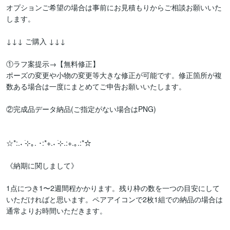
オプションご希望の場合は事前にお見積もりからご相談お願いいた
します。

↓↓↓ ご購入 ↓↓↓

①ラフ案提示→【無料修正】

ポーズの変更や小物の変更等大きな修正が可能です。修正箇所が複
数ある場合は一度にまとめてご申告お願いいたします。

②完成品データ納品(ご指定がない場合はPNG)

☆*:.˖ ࣪⊹｡. ･:*+.˖ ࣪⊹.:+.｡.:*☆

《納期に関しまして》

1点につき1〜2週間程かかります。残り枠の数を一つの目安にして
いただければと思います。ペアアイコンで2枚1組での納品の場合は
通常よりお時間いただきます。
