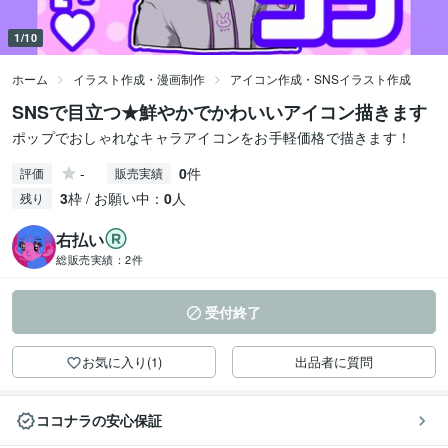
1/10
ホーム
イラスト作成・漫画制作
アイコン作成・SNSイラスト作成
SNSで目立つ★鮮やかでかわいいアイコン描きます
ポップでおしゃれなキャラアイコンをお手軽価格で描きます！
-
0
件
評価
販売実績
3
枠 / お願い中：
0
人
残り
右払い
総販売実績：
2件
受付終了
お気に入り(1)
出品者に質問
ココナラの安心保証