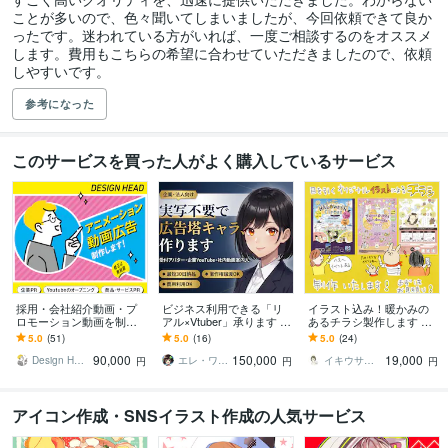
ことが多いので、色々聞いてしまいましたが、今回依頼できて良か
ったです。迷われている方がいれば、一度ご相談するのをオススメ
します。費用もこちらの希望に合わせていただきましたので、依頼
しやすいです。
参考になった
このサービスを買った人がよく購入しているサービス
採用・会社紹介動画・プ
ビジネス利用できる「リ
イラスト込み！暖かみの
ロモーション動画を制作
アル×Vtuber」承ります 広
あるチラシ製作します オ
します 複雑な内容を分か
告塔モデル制作【リアル
リジナルイラストで目を
5.0
(51)
5.0
(16)
5.0
(24)
りやすく伝えるインフォ
タッチ/AI自動音声/人物寄
惹くデザインに！
90,000
150,000
19,000
グラフィック動画に特化
せ可能】
Design Head
エレ・ワークス｜Vtuber制作
イキウサ｜イキウサデザイン
円
円
円
アイコン作成・SNSイラスト作成の人気サービス