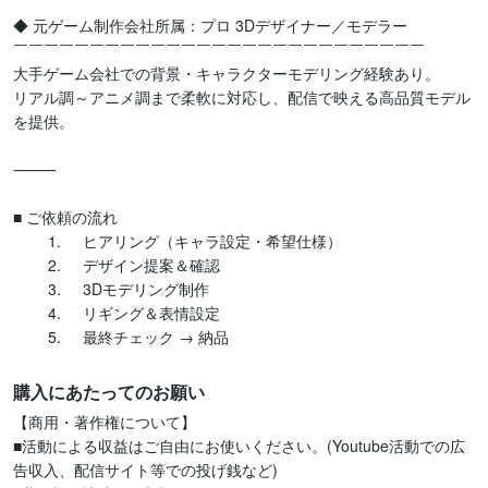
◆ 元ゲーム制作会社所属：プロ 3Dデザイナー／モデラー

￣￣￣￣￣￣￣￣￣￣￣￣￣￣￣￣￣￣￣￣￣￣￣￣￣￣￣

大手ゲーム会社での背景・キャラクターモデリング経験あり。

リアル調～アニメ調まで柔軟に対応し、配信で映える高品質モデル
を提供。

⸻

■ ご依頼の流れ

	1.	ヒアリング（キャラ設定・希望仕様）

	2.	デザイン提案＆確認

	3.	3Dモデリング制作

	4.	リギング＆表情設定

	5.	最終チェック → 納品
購入にあたってのお願い
【商用・著作権について】

■活動による収益はご自由にお使いください。(Youtube活動での広
告収入、配信サイト等での投げ銭など)
