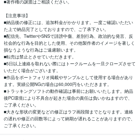
■著作権の譲渡はご相談ください。

【注意事項】

■納品後の修正には、追加料金がかかります。一度ご確認いただい
た上で納品完了としておりますので、ご了承下さい。

■配信先、TwitterやSNSで誹謗中傷、差別行為、政治的な発言、反
社会的な行為を目的とした使用、その他製作者のイメージを著しく
損なうような行為はご遠慮願います。

■転売は禁止とさせていただきます。

■5日以上連絡を取れない際にはトークルームを一旦クローズさせて
いただく場合がございます。

■作品をポートフォリオ掲載やサンプルとして使用する場合があり
ます。実績公開NGの場合は60,000円をいただきます。

■トラッキングソフトの動作確認は事前にお願いいたします。納品
後PC環境により不具合が起きた場合の責任は負いかねますので、
ご了承ください。

■大きな形状の変更などの修正はラフ画段階までとなります。連絡
の遅れや修正の回数等によって納期が遅れることがありますので、
ご了承ください。