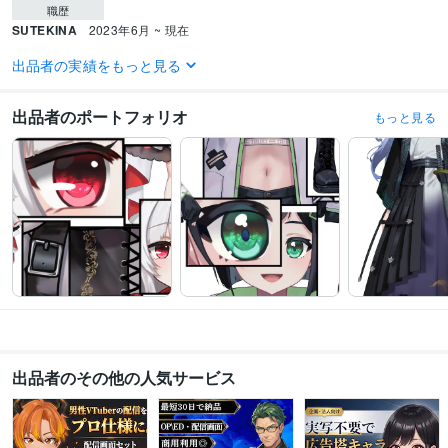
職歴
SUTEKINA
2023年6月 ~ 現在
出品者の実績をもっと見る
ビジネス・クリエイティブツール
WordPress:8年
Excel:8年
Google サイト:5年
Google スプレッドシート:5年
Google スライド:5年
Google ドキュメント:5年
Pages:9年
出品者のポートフォリオ
もっと見る
得意分野
デザイン制作
【ロゴ制作】創造と独自性が交差するロゴ
IT・テクノロジー
ファッション
アパレル
医療
ヘルスケア
不動産
法律
飲食
小売
サービス
イラスト作成・漫画制作
Vtuber用「Live2D/3D」制作
YouTube
配信
Vtuber
ライブ配信
投げ銭
ライブコマース
Live2D
３D
アバター
出品者のその他の人気サービス