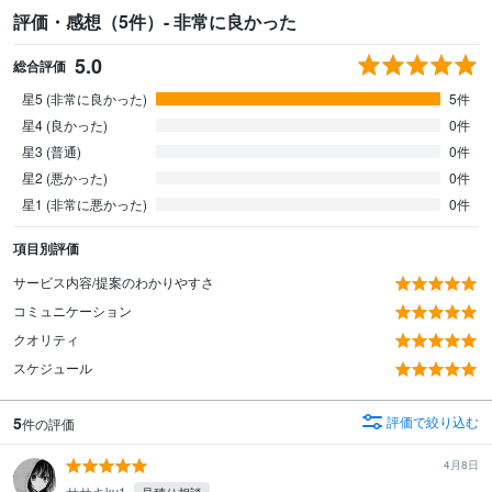
評価・感想（5件）- 非常に良かった
5.0
総合評価
星5 (非常に良かった)
5件
星4 (良かった)
0件
星3 (普通)
0件
星2 (悪かった)
0件
星1 (非常に悪かった)
0件
項目別評価
サービス内容/提案のわかりやすさ
コミュニケーション
クオリティ
スケジュール
5
評価で絞り込む
件の評価
4月8日
ササキky1