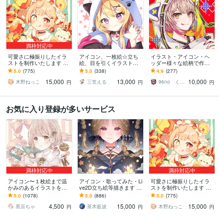
満枠対応中
可愛さに極振りしたイラ
アイコン、一枚絵☆立ち
イラスト・アイコン・ヘ
ストを制作いたします ★
絵、目を引くイラスト描
ッダー様々な絵柄で作成
商用利用＆二次利用込
きます イリアム、サム
します 商用可！似顔絵・
5.0
(775)
5.0
(338)
4.9
(277)
み！ミニキャラは小物２
ネ、live2D、YouTube、歌
ブログ・インスタ・動画
15,000
13,000
10,000
点まで無料！★
ってみたも
配信サムネ等用途様々！
木野ねっこ
三笠える
96no くろの
円
円
円
お気に入り登録が多いサービス
満枠対応中
満枠対応中
アイコン〜１枚絵まで温
アイコン・歌ってみた・Li
可愛さに極振りしたイラ
かみのあるイラストを描
ve2D立ち絵等描きます ち
ストを制作いたします ★
きます ★ココナラ自体が
びキャラや配信用イラス
商用利用＆二次利用込
5.0
(1078)
5.0
(886)
5.0
(775)
初めての方も、お気軽に
ト等、幅広く制作してい
み！ミニキャラは小物２
4,500
15,000
15,000
ご相談ください♪★
ます！
点まで無料！★
黒豆ちゃ
茶木藍波
木野ねっこ
円
円
円