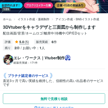
1/25
ホーム
イラスト作成・漫画制作
アイコン作成・SNSイラスト作成
3DVtuberをキャラデザと三面図から制作します
配信画面/背景/ネームロゴ/離席中/待機中/OP/EDセット
5.0
(5)
6
件
評価
販売実績
2
枠 / お願い中：
1
人
残り
エレ・ワークス｜Vtuber制作
総販売実績：
171件
プラチナ認定者の
サービス
直近3ヶ月で高い実績を維持した、信頼性の高い出品者のサービス
です
無料で見積り相談
見積りから購入までの流れ