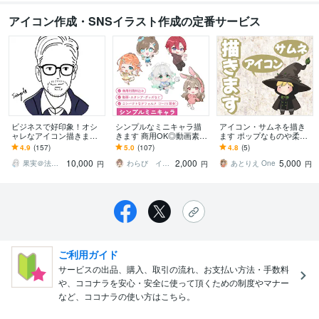
アイコン作成・SNSイラスト作成の定番サービス
ビジネスで好印象！オシ
シンプルなミニキャラ描
アイコン・サムネを描き
ャレなアイコン描きます
きます 商用OK◎動画素
ます ポップなものや柔ら
シンプルでスタイリッシ
材・グッズなど
かいテイストなどご希望
4.9
(157)
5.0
(107)
4.8
(5)
ュ★好感度アップ！SNS
に合わせて描きます！
10,000
2,000
5,000
やお仕事にも
果実＠法人様実績多数のイラストレーター
わらび イラストレーター
あとりえ One
円
円
円
ご利用ガイド
サービスの出品、購入、取引の流れ、お支払い方法・手数料
や、ココナラを安心・安全に使って頂くための制度やマナー
など、ココナラの使い方はこちら。