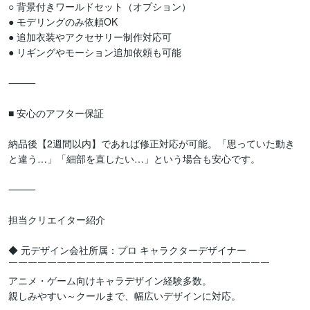
○ 背景付きワールドセット（オプション）

● モデリングのみ依頼OK

● 追加衣装やアクセサリー制作対応可

● リギングやモーション追加依頼も可能

⸻

■ 安心のアフター保証

納品後【2週間以内】であれば修正対応が可能。「思っていた動き
と違う…」「細部を直したい…」という場合も安心です。

⸻

担当クリエイター紹介

◆ 元デザイン会社所属：プロ キャラクターデザイナー

￣￣￣￣￣￣￣￣￣￣￣￣￣￣￣￣￣￣￣￣￣￣￣￣￣￣￣

アニメ・ゲーム向けキャラデザイン経験多数。

親しみやすい～クールまで、幅広いデザインに対応。
