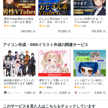
男性VTuber様向けの高品
おじさん系Vtuber｜イケ
ビジネス利用できる「リ
質セット承ります 配信画
オジ・渋め・作ります 配
アル×Vtuber」承ります 広
面/背景/ネームロゴ/離席
信画面/背景/ネームロゴ/離
告塔モデル制作【リアル
5.0
(29)
5.0
(3)
5.0
(16)
中/待機中/OP/EDセット
席中/待機中/OP/EDセット
タッチ/AI自動音声/人物寄
160,000
75,000
150,000
せ可能】
円
円
円
アイコン作成・SNSイラスト作成の関連サービス
満枠対応中
納品後の対応/イラストの
通常プラン 可愛いイラス
ドット絵アイコン制作し
みの制作承ります 2週間後
トを安く早く描きます 歌
ます かわいいドット絵で
のアフター対応受付窓口
ってみた、グッズなど…
あなただけのSNS用アイ
4.9
(17)
5.0
(692)
5.0
(1)
です
用途に合わせた貴方だけ
コンをお作りします
1,500
2,500
2,000
のイラストを！
エレ・ワークス｜Vtuber制作
さまるんだお
でじるみ千葉我孫子
円
円
円
このサービスを見た人はこちらもチェックしています