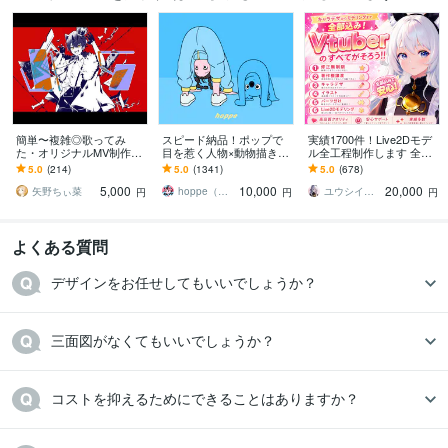
簡単〜複雑◎歌ってみ
スピード納品！ポップで
実績1700件！Live2Dモデ
た・オリジナルMV制作し
目を惹く人物×動物描きま
ル全工程制作します 全工
ます Vtuber・歌い手必
す 挿絵・動画・グッズな
程完結｜修正無制限｜著
5.0
(214)
5.0
(1341)
5.0
(678)
見！お任せ〜本家再現ま
ど鮮やかな配色で個性を
作権譲渡込｜初心者も安
5,000
10,000
20,000
で可能！
出したい方へ
心
矢野ちぃ菜
hoppe（ほっぺ）
ユウシイ＠Vtuber制作
円
円
円
よくある質問
デザインをお任せしてもいいでしょうか？
三面図がなくてもいいでしょうか？
コストを抑えるためにできることはありますか？