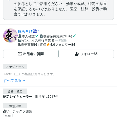
の参考としてご活用ください。効果や成就、特定の結果
を保証するものではありません。医療・法律・投資の助
言ではありません。
氣あそび
本人確認
機密保持契約(NDA)
インボイス発行事業者
未登録
総販売実績
961
評価
5.0
フォロワー
85
出品者に質問
フォロー
85
スケジュール
すべて見る
資格・検定
認定レイキヒーラー
取得年 : 2017年
得意分野
占い
チャクラ開発
気功