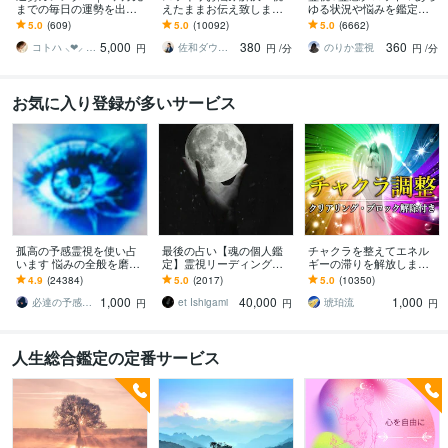
までの毎日の運勢を出し
えたままお伝え致します
ゆる状況や悩みを鑑定し
ます 30日×500字のおよそ
恋愛、結婚、人間関係、
ます 霊能家系末裔 |プロ占
5.0
(609)
5.0
(10092)
5.0
(6662)
1万5千文字で細かく詳細
仕事、人生、ペットの気
い師歴16年| 気持ちや未来
5,000
380
360
に記します
持ち等◎祈願付き
を伝えます
コトハ ⸜❤︎⸝ 新サービス提供開始✨️
佐和ダウジング＆スピリットメンター
のりか霊視
円
円
/分
円
/分
お気に入り登録が多いサービス
孤高の予感霊視を使い占
最後の占い【魂の個人鑑
チャクラを整えてエネル
います 悩みの全般を磨き
定】霊視リーディング承
ギーの滞りを解放します 7
上げ、研ぎ澄ました予感
ります 運命の地図を手
割超リピート！人生を変
4.9
(24384)
5.0
(2017)
5.0
(10350)
より霊視により導きます
に、輝く人生を創る｜魂
えたい人のエネルギー調
1,000
40,000
1,000
の全体像を紐解く鑑定
整
必達の予感霊視 渡邊 潤一
et Ishigami
琥珀流
円
円
円
人生総合鑑定の定番サービス