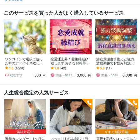
このサービスを買った人がよく購入しているサービス
ワンコインで選択に迷っ
恋愛運上昇＊霊術縁結び
潜在意識書き換えと強力
た時のアドバイス致しま
致します 好きなお相手様
波動調整でお悩み解決し
す どちらを選べば良いか
とのご縁を深く結び恋愛
ます どうしても現実を変
5.0
(1668)
5.0
(42)
5.0
(11)
迷った時の道しるべとな
成就へ！
えたい方、お力になりま
500
3,000
6,000
れますように!
す。
結むすび
由亜〜healing〜
由亜〜healing〜
円
円
円
人生総合鑑定の人気サービス
満枠対応中
今すぐ相談可能
運勢カレンダー｜1ヶ月先
スッキリお悩み解決！視
霊視➕霊感タロット♡あら