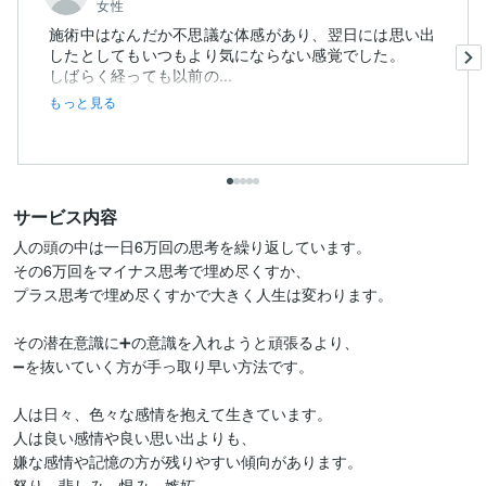
女性
施術中はなんだか不思議な体感があり、翌日には思い出
したとしてもいつもより気にならない感覚でした。
しばらく経っても以前の...
もっと見る
サービス内容
人の頭の中は一日6万回の思考を繰り返しています。

その6万回をマイナス思考で埋め尽くすか、

プラス思考で埋め尽くすかで大きく人生は変わります。

その潜在意識に➕の意識を入れようと頑張るより、

➖を抜いていく方が手っ取り早い方法です。

人は日々、色々な感情を抱えて生きています。

人は良い感情や良い思い出よりも、

嫌な感情や記憶の方が残りやすい傾向があります。

怒り、悲しみ、恨み、嫉妬…
