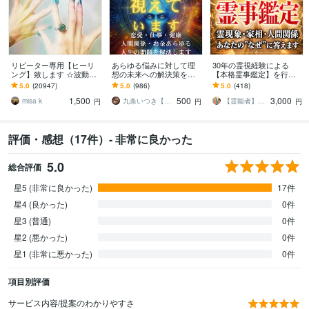
リピーター専用【ヒーリ
あらゆる悩みに対して理
30年の霊視経験による
ング】致します ☆波動を
想の未来への解決策を授
【本格霊事鑑定】を行い
上げ、流れを良くします
けます 人生が上手くいか
ます 霊現象・家相・家
5.0
(20947)
5.0
(986)
5.0
(418)
☆
ないと悩んでいる人に未
系・先祖・土地・人間関
1,500
500
3,000
来を好転させる魂の導き
係・悪縁・因縁・厄払い
misa k
九条いつき【高次元宇宙霊視師】
【霊能者】天晴
円
円
円
評価・感想（17件）- 非常に良かった
5.0
総合評価
星5 (非常に良かった)
17件
星4 (良かった)
0件
星3 (普通)
0件
星2 (悪かった)
0件
星1 (非常に悪かった)
0件
項目別評価
サービス内容/提案のわかりやすさ