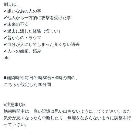
例えば、

✔︎嫌いなあの人の事

✔︎他人から一方的に攻撃を受けた事

✔︎未来の不安

✔︎過去に涙した経験（悔しい）

✔︎昔からのトラウマ

✔︎自分が人にしてしまった良くない過去

✔︎人への嫉妬、妬み

etc

◼️施術時間:毎日21時30分〜0時の間の、

こちらが設定した20分間

※注意事項※

施術時間中は、良い記憶は思い出さないようにしてください。また
気分が悪くなったら中断したり、無理をなさらないように調整を行
って下さい。
