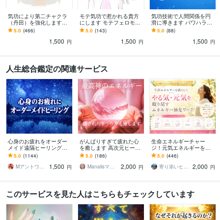
気功により第二チャクラ
モテ気功で惹かれる貴方
気功技術で人間関係を円
（丹田）を強化します
にします モテフェロモン
滑に導きます パワハラ、
〝運気上昇〟〝精神強
でお相手を魅了☆恋活や
恋愛、イジメ、ママ友、
5.0
(466)
5.0
(143)
5.0
(88)
化〟〝人間関係の向上〟
婚活、男性も歓迎！
ご近所、嫁姑問題etc
1,500
1,500
1,500
気の移植。
円
円
円
人生総合鑑定の関連サービス
心身のお疲れをオーダー
がんばりすぎて疲れた心
生命エネルギーチャー
メイド遠隔ヒーリングし
を癒します 高次元ヒーリ
ジ！元気エネルギーを補
ます お疲れが取れない、
ングで、幸せをキャッチ
充します 生命力アップ、
5.0
(1144)
5.0
(186)
5.0
(446)
スッキリしない❤基本即レ
できる波動に調整します
エネルギーチャージ、疲
1,500
2,000
2,000
スです❤
労感、元気、やる気アッ
Mアントワネット＠駆け込み寺
Manalisマナリス
寄り添いヒーラー＊haru
円
円
円
プ
このサービスを見た人はこちらもチェックしています