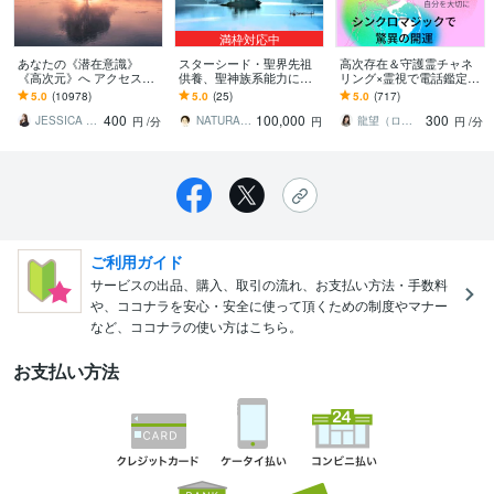
満枠対応中
あなたの《潜在意識》
スターシード・聖界先祖
高次存在＆守護霊チャネ
《高次元》へ アクセスし
供養、聖神族系能力にな
リング×霊視で電話鑑定し
ます ☆チャネリングで本
ります スターシードの聖
ます 辞める？続ける？の
5.0
(10978)
5.0
(25)
5.0
(717)
当に望む未来へ導きます
神ESPスキルの聖界神能
答えが視えるアドバイ
400
100,000
300
☆
力を鑑定、施術します
ス。レイキヒーリングも
JESSICA Ray
NATURALDESIGN 時実 嶺
龍望（ロム）松仲
円
/分
円
円
/分
ご利用ガイド
サービスの出品、購入、取引の流れ、お支払い方法・手数料
や、ココナラを安心・安全に使って頂くための制度やマナー
など、ココナラの使い方はこちら。
お支払い方法