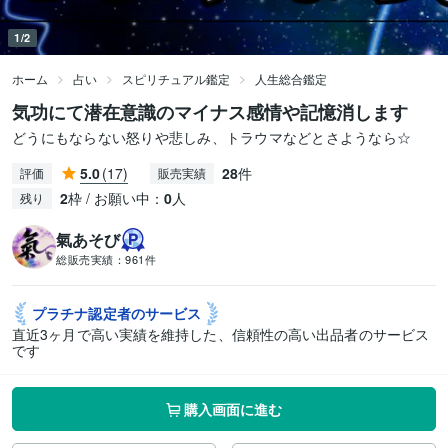
1/2
ホーム
占い
スピリチュアル鑑定
人生総合鑑定
気功にて潜在意識のマイナス感情や記憶消します
どうにもならない怒りや悲しみ、トラウマなどとさようなら☆
5.0
(17)
28
件
評価
販売実績
2
枠 / お願い中：
0
人
残り
氣あそび
総販売実績：
961件
プラチナ認定者の
サービス
直近3ヶ月で高い実績を維持した、信頼性の高い出品者のサービス
です
購入画面に進む